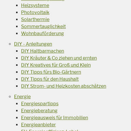
Heizsysteme
Photovoltaik
Solarthermie
Sommertauglichkeit
Wohnbauförderung
DIY - Anleitungen
DIY Haltbarmachen
DIY Kräuter & Co ziehen und ernten
DIY Kreatives für Groß und Klein
DIY Tipps fürs Bio-Gärtnern
DIY Tipps für den Haushalt
DIY Strom- und Heizkosten abschätzen
Energie
Energiespartipps
Energieberatung
Energieausweis für Immobilien
Energieanbieter