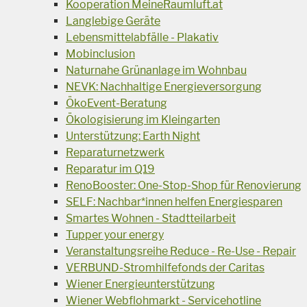
Kooperation MeineRaumluft.at
Langlebige Geräte
Lebensmittelabfälle - Plakativ
Mobinclusion
Naturnahe Grünanlage im Wohnbau
NEVK: Nachhaltige Energieversorgung
ÖkoEvent-Beratung
Ökologisierung im Kleingarten
Unterstützung: Earth Night
Reparaturnetzwerk
Reparatur im Q19
RenoBooster: One-Stop-Shop für Renovierung
SELF: Nachbar*innen helfen Energiesparen
Smartes Wohnen - Stadtteilarbeit
Tupper your energy
Veranstaltungsreihe Reduce - Re-Use - Repair
VERBUND-Stromhilfefonds der Caritas
Wiener Energieunterstützung
Wiener Webflohmarkt - Servicehotline