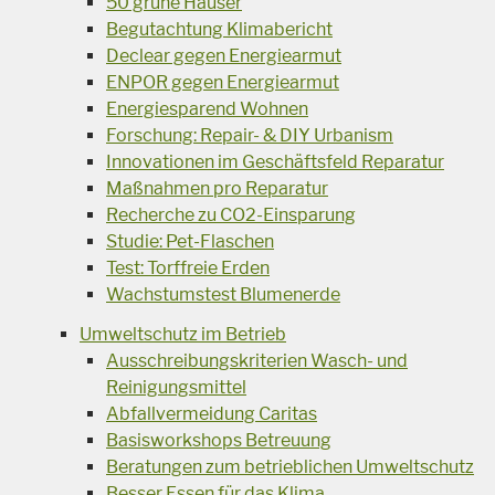
50 grüne Häuser
Begutachtung Klimabericht
Declear gegen Energiearmut
ENPOR gegen Energiearmut
Energiesparend Wohnen
Forschung: Repair- & DIY Urbanism
Innovationen im Geschäftsfeld Reparatur
Maßnahmen pro Reparatur
Recherche zu CO2-Einsparung
Studie: Pet-Flaschen
Test: Torffreie Erden
Wachstumstest Blumenerde
Umweltschutz im Betrieb
Ausschreibungskriterien Wasch- und
Reinigungsmittel
Abfallvermeidung Caritas
Basisworkshops Betreuung
Beratungen zum betrieblichen Umweltschutz
Besser Essen für das Klima