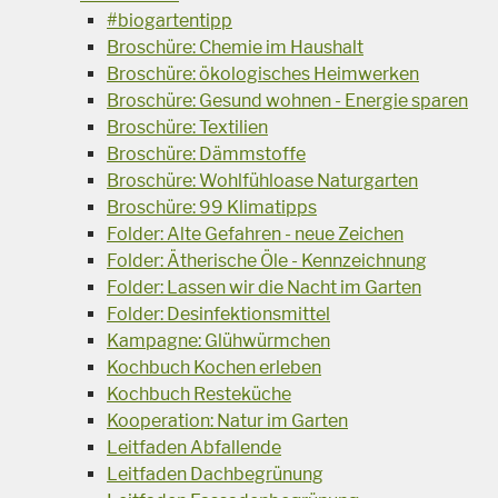
#biogartentipp
Broschüre: Chemie im Haushalt
Broschüre: ökologisches Heimwerken
Broschüre: Gesund wohnen - Energie sparen
Broschüre: Textilien
Broschüre: Dämmstoffe
Broschüre: Wohlfühloase Naturgarten
Broschüre: 99 Klimatipps
Folder: Alte Gefahren - neue Zeichen
Folder: Ätherische Öle - Kennzeichnung
Folder: Lassen wir die Nacht im Garten
Folder: Desinfektionsmittel
Kampagne: Glühwürmchen
Kochbuch Kochen erleben
Kochbuch Resteküche
Kooperation: Natur im Garten
Leitfaden Abfallende
Leitfaden Dachbegrünung