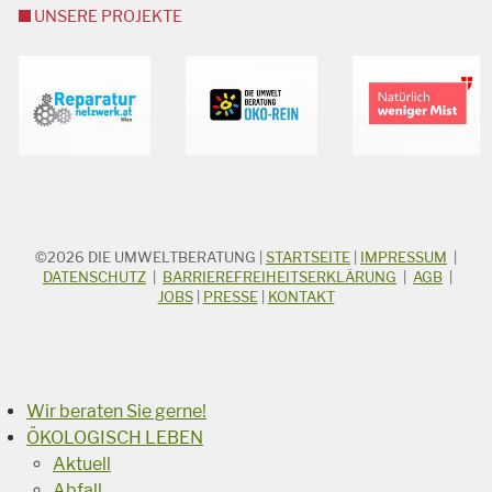
UNSERE PROJEKTE
©2026
DIE UMWELTBERATUNG
|
STARTSEITE
|
IMPRESSUM
|
STICHWORTSUCHE
Suchbegriff
DATENSCHUTZ
|
BARRIEREFREIHEITSERKLÄRUNG
|
AGB
|
JOBS
|
PRESSE
|
KONTAKT
Suchen
Wir beraten Sie gerne!
ÖKOLOGISCH LEBEN
Aktuell
Abfall