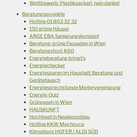
Wettbewerb: Plastiksackerl, nein danke!
Beratungsprojekte
Hotline 01 803 32 32
150 grüne Häuser
ARGE EBA Sanierungskonzept
Beratung: grüne Fassaden in Wien
Beratungstool: K60
Energieberatung bringt's
Energiechecker
Energiesparen im Haushalt: Beratung und
Gerätetausch
Energiesprechstunde Mietervereinigung
Energie-Quiz
Grünoasen in Wien
HAUSKUNFT
Hochbeet in Neuleopoldau
Hotline KKW Mochovce
Klimatipps HOFER / ALDI SÜD