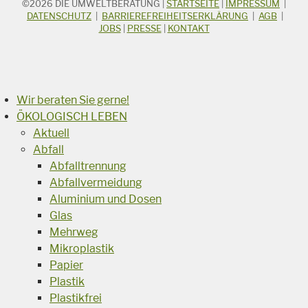
©2026
DIE UMWELTBERATUNG
|
STARTSEITE
|
IMPRESSUM
|
STICHWORTSUCHE
Suchbegriff
DATENSCHUTZ
|
BARRIEREFREIHEITSERKLÄRUNG
|
AGB
|
JOBS
|
PRESSE
|
KONTAKT
Suchen
Wir beraten Sie gerne!
ÖKOLOGISCH LEBEN
Aktuell
Abfall
Abfalltrennung
Abfallvermeidung
Aluminium und Dosen
Glas
Mehrweg
Mikroplastik
Papier
Plastik
Plastikfrei