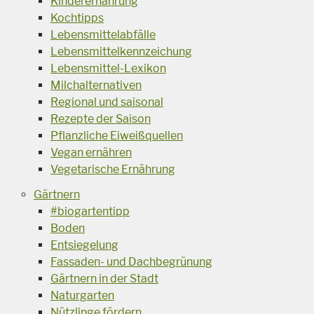
Kinderernährung
Kochtipps
Lebensmittelabfälle
Lebensmittelkennzeichung
Lebensmittel-Lexikon
Milchalternativen
Regional und saisonal
Rezepte der Saison
Pflanzliche Eiweißquellen
Vegan ernähren
Vegetarische Ernährung
Gärtnern
#biogartentipp
Boden
Entsiegelung
Fassaden- und Dachbegrünung
Gärtnern in der Stadt
Naturgarten
Nützlinge fördern