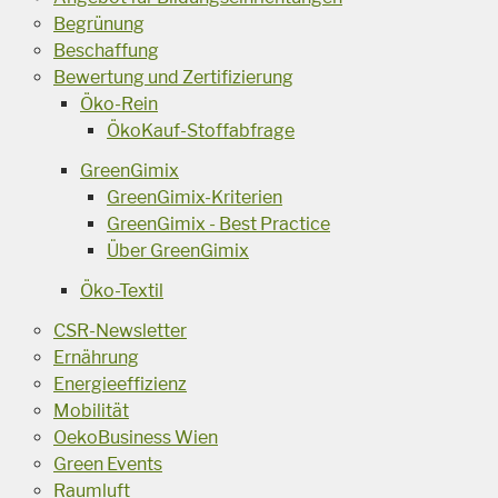
Begrünung
Beschaffung
Bewertung und Zertifizierung
Öko-Rein
ÖkoKauf-Stoffabfrage
GreenGimix
GreenGimix-Kriterien
GreenGimix - Best Practice
Über GreenGimix
Öko-Textil
CSR-Newsletter
Ernährung
Energieeffizienz
Mobilität
OekoBusiness Wien
Green Events
Raumluft