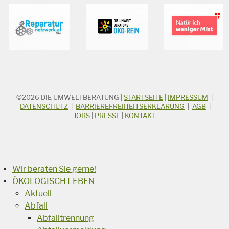
©2026
DIE UMWELTBERATUNG
|
STARTSEITE
|
IMPRESSUM
|
STICHWORTSUCHE
Suchbegriff
DATENSCHUTZ
|
BARRIEREFREIHEITSERKLÄRUNG
|
AGB
|
JOBS
|
PRESSE
|
KONTAKT
Suchen
Wir beraten Sie gerne!
ÖKOLOGISCH LEBEN
Aktuell
Abfall
Abfalltrennung