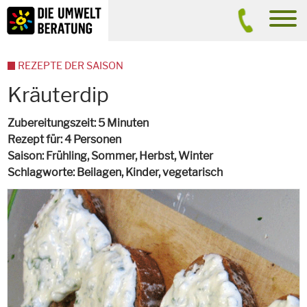
Inhalt
Suche
men
REZEPTE DER SAISON
Kräuterdip
Zubereitungszeit
5 Minuten
Rezept für
4 Personen
Saison
Frühling, Sommer, Herbst, Winter
Schlagworte
Beilagen, Kinder,
vegetarisch