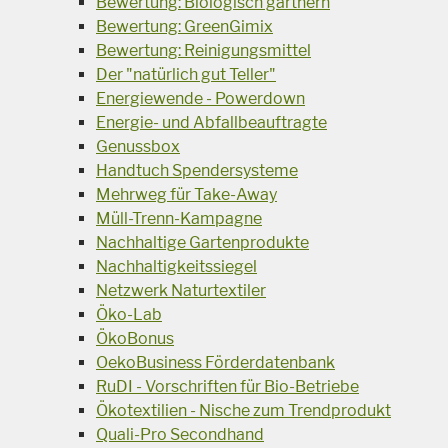
Bewertung: Biologisch gärtnern
Bewertung: GreenGimix
Bewertung: Reinigungsmittel
Der "natürlich gut Teller"
Energiewende - Powerdown
Energie- und Abfallbeauftragte
Genussbox
Handtuch Spendersysteme
Mehrweg für Take-Away
Müll-Trenn-Kampagne
Nachhaltige Gartenprodukte
Nachhaltigkeitssiegel
Netzwerk Naturtextiler
Öko-Lab
ÖkoBonus
OekoBusiness Förderdatenbank
RuDI - Vorschriften für Bio-Betriebe
Ökotextilien - Nische zum Trendprodukt
Quali-Pro Secondhand