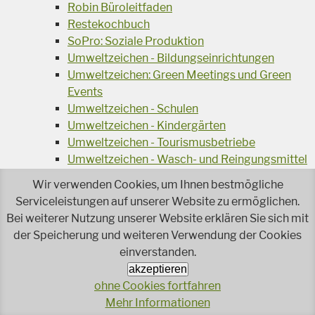
Robin Büroleitfaden
Restekochbuch
SoPro: Soziale Produktion
Umweltzeichen - Bildungseinrichtungen
Umweltzeichen: Green Meetings und Green
Events
Umweltzeichen - Schulen
Umweltzeichen - Kindergärten
Umweltzeichen - Tourismusbetriebe
Umweltzeichen - Wasch- und Reingungsmittel
Veranstaltungsreihe Ressourcen-Effizienz
Wir verwenden Cookies, um Ihnen bestmögliche
Wiederverwendung von Elektroaltgeräten
Serviceleistungen auf unserer Website zu ermöglichen.
Wasser - das Businessgetränk
Bei weiterer Nutzung unserer Website erklären Sie sich mit
Wohnprojekt Parcours
der Speicherung und weiteren Verwendung der Cookies
Jetzt faire und ökologische Mode kaufen!
einverstanden.
Ökologisch Reinigen
akzeptieren
Reparieren leicht gemacht!
ohne Cookies fortfahren
Rezeptsuche
Mehr Informationen