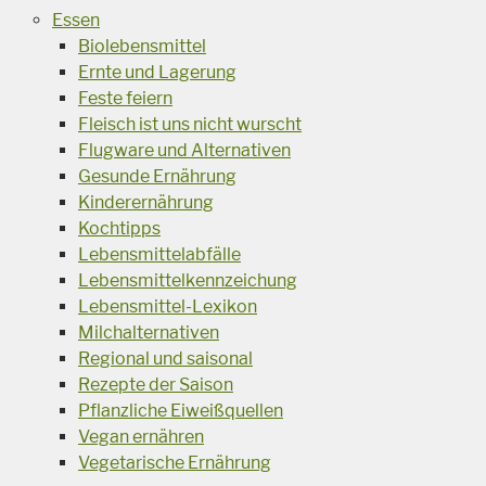
Essen
Biolebensmittel
Ernte und Lagerung
Feste feiern
Fleisch ist uns nicht wurscht
Flugware und Alternativen
Gesunde Ernährung
Kinderernährung
Kochtipps
Lebensmittelabfälle
Lebensmittelkennzeichung
Lebensmittel-Lexikon
Milchalternativen
Regional und saisonal
Rezepte der Saison
Pflanzliche Eiweißquellen
Vegan ernähren
Vegetarische Ernährung