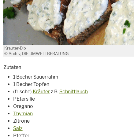
Kräuter-Dip
© Archiv, DIE UMWELTBERATUNG
Zutaten
1 Becher Sauerrahm
1 Becher Topfen
(frische)
Kräuter
z.B.
Schnittlauch
PEtersilie
Oregano
Thymian
Zitrone
Salz
Pfeffer