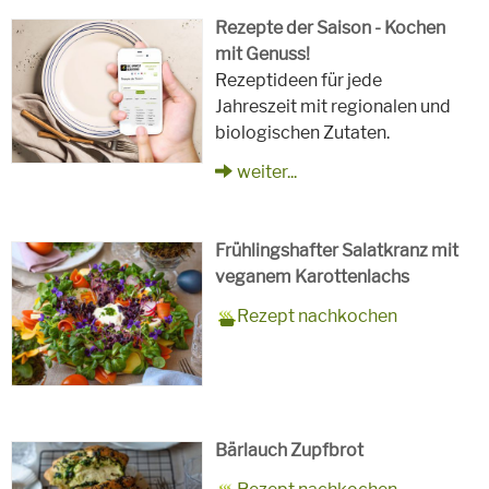
Rezepte der Saison - Kochen
mit Genuss!
Rezeptideen für jede
Jahreszeit mit regionalen und
biologischen Zutaten.
weiter...
Frühlingshafter Salatkranz mit
veganem Karottenlachs
Zubereitungszeit
90 Minuten
Rezept
4 Personen
Saison
Frühling
Rezept nachkochen
für
Schlagworte
Beilagen, Hauptspeisen, Jause,
Kinder, Salat, Vorspeisen,
vegetarisch
Bärlauch Zupfbrot
Zubereitungszeit
30 Minuten plus 1 Stunde zum
Rezept
8 Personen
Saison
Frühling, Sommer, Herbst,