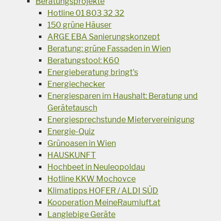
Beratungsprojekte
Hotline 01 803 32 32
150 grüne Häuser
ARGE EBA Sanierungskonzept
Beratung: grüne Fassaden in Wien
Beratungstool: K60
Energieberatung bringt's
Energiechecker
Energiesparen im Haushalt: Beratung und
Gerätetausch
Energiesprechstunde Mietervereinigung
Energie-Quiz
Grünoasen in Wien
HAUSKUNFT
Hochbeet in Neuleopoldau
Hotline KKW Mochovce
Klimatipps HOFER / ALDI SÜD
Kooperation MeineRaumluft.at
Langlebige Geräte