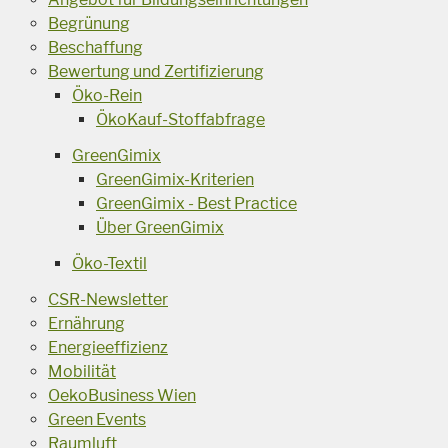
Begrünung
Beschaffung
Bewertung und Zertifizierung
Öko-Rein
ÖkoKauf-Stoffabfrage
GreenGimix
GreenGimix-Kriterien
GreenGimix - Best Practice
Über GreenGimix
Öko-Textil
CSR-Newsletter
Ernährung
Energieeffizienz
Mobilität
OekoBusiness Wien
Green Events
Raumluft