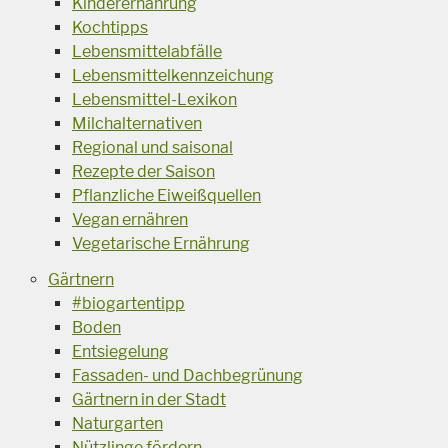
Kinderernährung
Kochtipps
Lebensmittelabfälle
Lebensmittelkennzeichung
Lebensmittel-Lexikon
Milchalternativen
Regional und saisonal
Rezepte der Saison
Pflanzliche Eiweißquellen
Vegan ernähren
Vegetarische Ernährung
Gärtnern
#biogartentipp
Boden
Entsiegelung
Fassaden- und Dachbegrünung
Gärtnern in der Stadt
Naturgarten
Nützlinge fördern