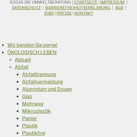
©2026
DIE UMWELTBERATUNG
|
STARTSEITE
|
IMPRESSUM
|
STICHWORTSUCHE
Suchbegriff
DATENSCHUTZ
|
BARRIEREFREIHEITSERKLÄRUNG
|
AGB
|
JOBS
|
PRESSE
|
KONTAKT
Suchen
Wir beraten Sie gerne!
ÖKOLOGISCH LEBEN
Aktuell
Abfall
Abfalltrennung
Abfallvermeidung
Aluminium und Dosen
Glas
Mehrweg
Mikroplastik
Papier
Plastik
Plastikfrei