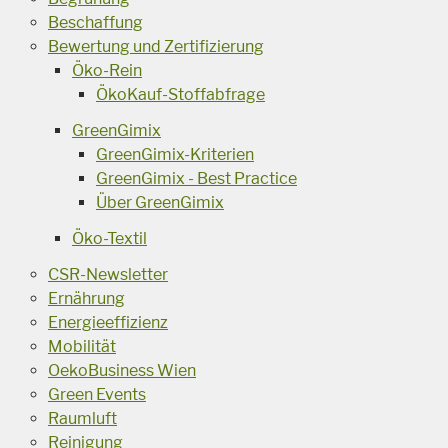
Beschaffung
Bewertung und Zertifizierung
Öko-Rein
ÖkoKauf-Stoffabfrage
GreenGimix
GreenGimix-Kriterien
GreenGimix - Best Practice
Über GreenGimix
Öko-Textil
CSR-Newsletter
Ernährung
Energieeffizienz
Mobilität
OekoBusiness Wien
Green Events
Raumluft
Reinigung