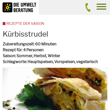
Inhalt
Suche
men
REZEPTE DER SAISON
Kürbisstrudel
Zubereitungszeit
60 Minuten
Rezept für
4 Personen
Saison
Sommer, Herbst, Winter
Schlagworte
Hauptspeisen, Vorspeisen,
vegetarisch