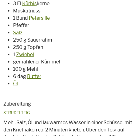
3 El
Kürbis
kerne
Muskatnuss
1 Bund
Petersilie
Pfeffer
Salz
250 g Sauerrahm
250 g Topfen
1
Zwiebel
gemahlener Kümmel
100 g Mehl
6 dag
Butter
Öl
Zubereitung
STRUDELTEIG
Mehl, Salz, Öl und lauwarmes Wasser in einer Schüssel mit
den Knethaken ca. 2 Minuten kneten. Über den Teig auf