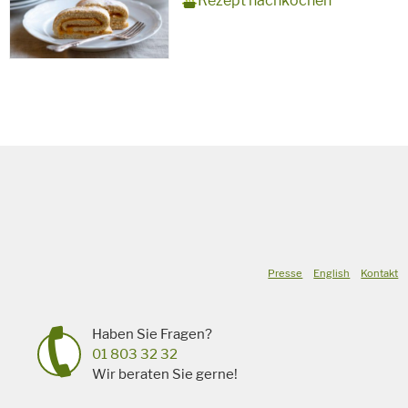
Rezept nachkochen
Backzeit
für
Schlagworte
Süßspeise,
vegetarisch
Presse
English
Kontakt
Haben Sie Fragen?
01 803 32 32
Wir beraten Sie gerne!