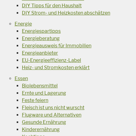
DIY Tipps für den Haushalt
DIY Strom- und Heizkosten abschätzen
Energie
Energiespartipps
Energieberatung
Energieausweis für Immobilien
Energieanbieter
EU-Energieeffizienz-Label
Heiz- und Stromkosten erklärt
Essen
Biolebensmittel
Ernte und Lagerung
Feste feiern
Fleisch ist uns nicht wurscht
Flugware und Alternativen
Gesunde Ernährung
Kinderernährung