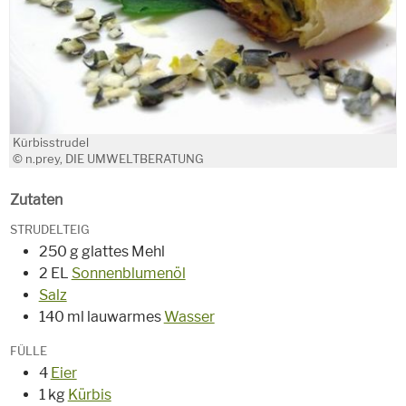
Kürbisstrudel
© n.prey, DIE UMWELTBERATUNG
Zutaten
STRUDELTEIG
250 g glattes Mehl
2 EL
Sonnenblumenöl
Salz
140 ml lauwarmes
Wasser
FÜLLE
4
Eier
1 kg
Kürbis