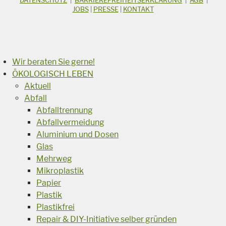
Suchbegriff
JOBS
|
PRESSE
|
KONTAKT
Suchen
Wir beraten Sie gerne!
ÖKOLOGISCH LEBEN
Aktuell
Abfall
Abfalltrennung
Abfallvermeidung
Aluminium und Dosen
Glas
Mehrweg
Mikroplastik
Papier
Plastik
Plastikfrei
Repair & DIY-Initiative selber gründen