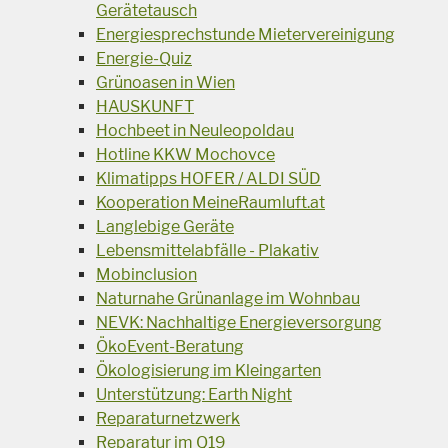
Gerätetausch
Energiesprechstunde Mietervereinigung
Energie-Quiz
Grünoasen in Wien
HAUSKUNFT
Hochbeet in Neuleopoldau
Hotline KKW Mochovce
Klimatipps HOFER / ALDI SÜD
Kooperation MeineRaumluft.at
Langlebige Geräte
Lebensmittelabfälle - Plakativ
Mobinclusion
Naturnahe Grünanlage im Wohnbau
NEVK: Nachhaltige Energieversorgung
ÖkoEvent-Beratung
Ökologisierung im Kleingarten
Unterstützung: Earth Night
Reparaturnetzwerk
Reparatur im Q19