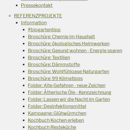
Pressekontakt
REFERENZPROJEKTE
Information
#biogartentipp
Broschüre: Chemie im Haushalt
Broschüre: ökologisches Heimwerken
Broschüre: Gesund wohnen - Energie sparen
Broschüre: Textilien
Broschüre: Dämmstoffe
Broschüre: Wohlfühloase Naturgarten
Broschüre: 99 Klimatipps
Folder: Alte Gefahren - neue Zeichen
Folder: Ätherische Öle - Kennzeichnung
Folder: Lassen wir die Nacht im Garten
Folder: Desinfektionsmittel
Kampagne: Glühwürmchen
Kochbuch Kochen erleben
Kochbuch Resteküche