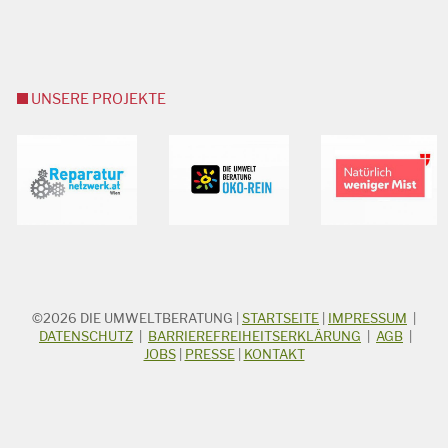
UNSERE PROJEKTE
©2026
DIE UMWELTBERATUNG
|
STARTSEITE
|
IMPRESSUM
|
STICHWORTSUCHE
Suchbegriff
DATENSCHUTZ
|
BARRIEREFREIHEITSERKLÄRUNG
|
AGB
|
JOBS
|
PRESSE
|
KONTAKT
Suchen