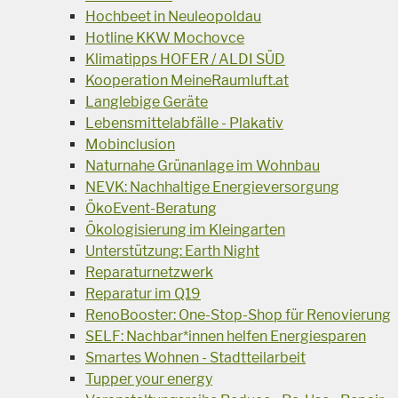
Hochbeet in Neuleopoldau
Hotline KKW Mochovce
Klimatipps HOFER / ALDI SÜD
Kooperation MeineRaumluft.at
Langlebige Geräte
Lebensmittelabfälle - Plakativ
Mobinclusion
Naturnahe Grünanlage im Wohnbau
NEVK: Nachhaltige Energieversorgung
ÖkoEvent-Beratung
Ökologisierung im Kleingarten
Unterstützung: Earth Night
Reparaturnetzwerk
Reparatur im Q19
RenoBooster: One-Stop-Shop für Renovierung
SELF: Nachbar*innen helfen Energiesparen
Smartes Wohnen - Stadtteilarbeit
Tupper your energy