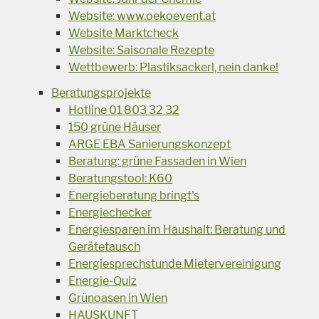
Website: www.oekoevent.at
Website Marktcheck
Website: Saisonale Rezepte
Wettbewerb: Plastiksackerl, nein danke!
Beratungsprojekte
Hotline 01 803 32 32
150 grüne Häuser
ARGE EBA Sanierungskonzept
Beratung: grüne Fassaden in Wien
Beratungstool: K60
Energieberatung bringt's
Energiechecker
Energiesparen im Haushalt: Beratung und
Gerätetausch
Energiesprechstunde Mietervereinigung
Energie-Quiz
Grünoasen in Wien
HAUSKUNFT