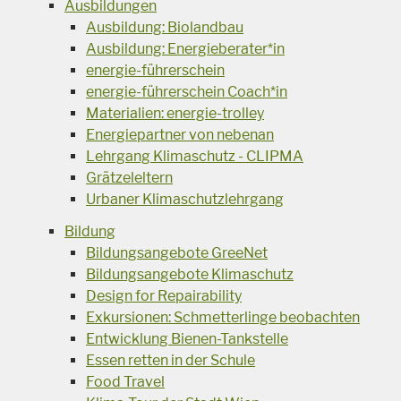
Ausbildungen
Ausbildung: Biolandbau
Ausbildung: Energieberater*in
energie-führerschein
energie-führerschein Coach*in
Materialien: energie-trolley
Energiepartner von nebenan
Lehrgang Klimaschutz - CLIPMA
Grätzeleltern
Urbaner Klimaschutzlehrgang
Bildung
Bildungsangebote GreeNet
Bildungsangebote Klimaschutz
Design for Repairability
Exkursionen: Schmetterlinge beobachten
Entwicklung Bienen-Tankstelle
Essen retten in der Schule
Food Travel