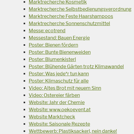
Marktrecherche Kosmetik
Marktrecherche Selbstbedienungsverordnung
Marktrecherche Feste Haarshampoos
Marktrecherche Sonnenschutzmittel
Messe: ecotrend
Messestand: Bauen Energie
Poster: Bienen fördern
Poster: Bunte Bienenweiden
Poster: Blumenkisterl
Poster: Blühende Gärten trotz Klimawandel
Poster: Was jede*r tun kann
Poster: Klimaschutz für alle
Video: Altes Brot mit neuem Sinn
Video: Ostereier färben
Website: Jahr der Chemie
Website: www.oekoevent.at
Website Marktcheck
Website: Saisonale Rezepte
Wettbewerb: Plastiksackerl, nein danke!