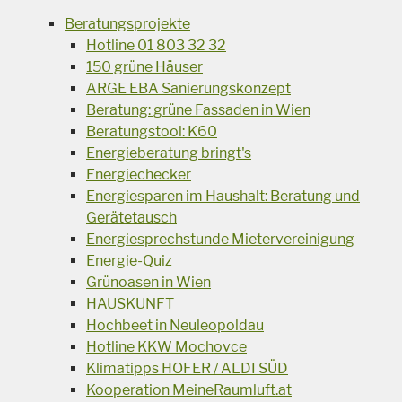
Beratungsprojekte
Hotline 01 803 32 32
150 grüne Häuser
ARGE EBA Sanierungskonzept
Beratung: grüne Fassaden in Wien
Beratungstool: K60
Energieberatung bringt's
Energiechecker
Energiesparen im Haushalt: Beratung und
Gerätetausch
Energiesprechstunde Mietervereinigung
Energie-Quiz
Grünoasen in Wien
HAUSKUNFT
Hochbeet in Neuleopoldau
Hotline KKW Mochovce
Klimatipps HOFER / ALDI SÜD
Kooperation MeineRaumluft.at