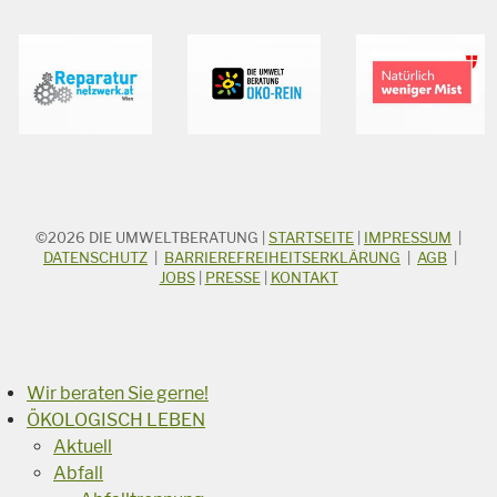
©2026
DIE UMWELTBERATUNG
|
STARTSEITE
|
IMPRESSUM
|
STICHWORTSUCHE
Suchbegriff
DATENSCHUTZ
|
BARRIEREFREIHEITSERKLÄRUNG
|
AGB
|
JOBS
|
PRESSE
|
KONTAKT
Suchen
Wir beraten Sie gerne!
ÖKOLOGISCH LEBEN
Aktuell
Abfall