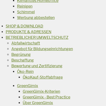
Klimafittes Homeoffice
Reinigen
Schimmel
Werbung abbestellen
SHOP & DOWNLOAD
PRODUKTE & ADRESSEN
BETRIEBLICHER UMWELTSCHUTZ
Abfallwirtschaft
Angebot für Bildungseinrichtungen
Begrünung
Beschaffung
Bewertung und Zertifizierung
Öko-Rein
ÖkoKauf-Stoffabfrage
GreenGimix
GreenGimix-Kriterien
GreenGimix - Best Practice
Über GreenGimix