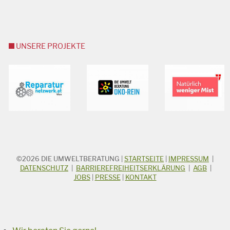
UNSERE PROJEKTE
©2026
DIE UMWELTBERATUNG
|
STARTSEITE
|
IMPRESSUM
|
STICHWORTSUCHE
Suchbegriff
DATENSCHUTZ
|
BARRIEREFREIHEITSERKLÄRUNG
|
AGB
|
JOBS
|
PRESSE
|
KONTAKT
Suchen