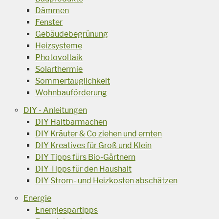
Dämmen
Fenster
Gebäudebegrünung
Heizsysteme
Photovoltaik
Solarthermie
Sommertauglichkeit
Wohnbauförderung
DIY - Anleitungen
DIY Haltbarmachen
DIY Kräuter & Co ziehen und ernten
DIY Kreatives für Groß und Klein
DIY Tipps fürs Bio-Gärtnern
DIY Tipps für den Haushalt
DIY Strom- und Heizkosten abschätzen
Energie
Energiespartipps