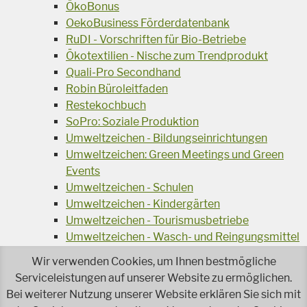
ÖkoBonus
OekoBusiness Förderdatenbank
RuDI - Vorschriften für Bio-Betriebe
Ökotextilien - Nische zum Trendprodukt
Quali-Pro Secondhand
Robin Büroleitfaden
Restekochbuch
SoPro: Soziale Produktion
Umweltzeichen - Bildungseinrichtungen
Umweltzeichen: Green Meetings und Green
Events
Umweltzeichen - Schulen
Umweltzeichen - Kindergärten
Umweltzeichen - Tourismusbetriebe
Umweltzeichen - Wasch- und Reingungsmittel
Veranstaltungsreihe Ressourcen-Effizienz
Wir verwenden Cookies, um Ihnen bestmögliche
Wiederverwendung von Elektroaltgeräten
Serviceleistungen auf unserer Website zu ermöglichen.
Wasser - das Businessgetränk
Bei weiterer Nutzung unserer Website erklären Sie sich mit
Wohnprojekt Parcours