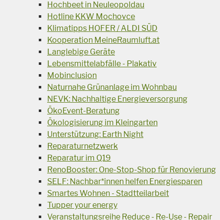
Hochbeet in Neuleopoldau
Hotline KKW Mochovce
Klimatipps HOFER / ALDI SÜD
Kooperation MeineRaumluft.at
Langlebige Geräte
Lebensmittelabfälle - Plakativ
Mobinclusion
Naturnahe Grünanlage im Wohnbau
NEVK: Nachhaltige Energieversorgung
ÖkoEvent-Beratung
Ökologisierung im Kleingarten
Unterstützung: Earth Night
Reparaturnetzwerk
Reparatur im Q19
RenoBooster: One-Stop-Shop für Renovierung
SELF: Nachbar*innen helfen Energiesparen
Smartes Wohnen - Stadtteilarbeit
Tupper your energy
Veranstaltungsreihe Reduce - Re-Use - Repair