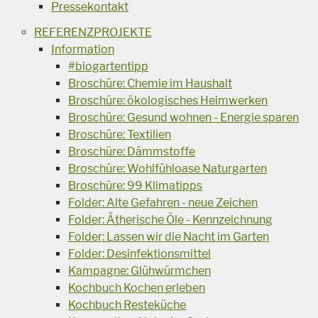
Pressekontakt
REFERENZPROJEKTE
Information
#biogartentipp
Broschüre: Chemie im Haushalt
Broschüre: ökologisches Heimwerken
Broschüre: Gesund wohnen - Energie sparen
Broschüre: Textilien
Broschüre: Dämmstoffe
Broschüre: Wohlfühloase Naturgarten
Broschüre: 99 Klimatipps
Folder: Alte Gefahren - neue Zeichen
Folder: Ätherische Öle - Kennzeichnung
Folder: Lassen wir die Nacht im Garten
Folder: Desinfektionsmittel
Kampagne: Glühwürmchen
Kochbuch Kochen erleben
Kochbuch Resteküche