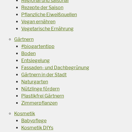
Regional und saisonal
Rezepte der Saison
Pflanzliche Eiweißquellen
Vegan ernähren
Vegetarische Ernährung
Gärtnern
#biogartentipp
Boden
Entsiegelung
Fassaden- und Dachbegrünung
Gärtnern in der Stadt
Naturgarten
Nützlinge fördern
Plastikfrei Gärtnern
Zimmerpflanzen
Kosmetik
Babypflege
Kosmetik DIYs