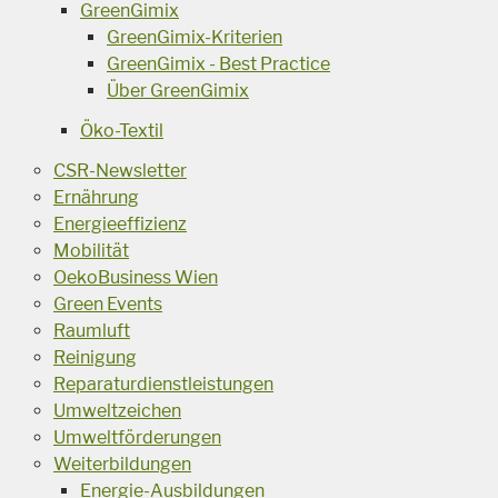
GreenGimix
GreenGimix-Kriterien
GreenGimix - Best Practice
Über GreenGimix
Öko-Textil
CSR-Newsletter
Ernährung
Energieeffizienz
Mobilität
OekoBusiness Wien
Green Events
Raumluft
Reinigung
Reparaturdienstleistungen
Umweltzeichen
Umweltförderungen
Weiterbildungen
Energie-Ausbildungen