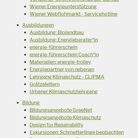
Wiener Energieunterstützung
Wiener Webflohmarkt - Servicehotline
Ausbildungen
Ausbildung: Biolandbau
Ausbildung: Energieberater*in
energie-führerschein
energie-führerschein Coach*in
Materialien: energie-trolley
Energiepartner von nebenan
Lehrgang Klimaschutz - CLIPMA
Grätzeleltern
Urbaner Klimaschutzlehrgang
Bildung
Bildungsangebote GreeNet
Bildungsangebote Klimaschutz
Design for Repairability
Exkursionen: Schmetterlinge beobachten