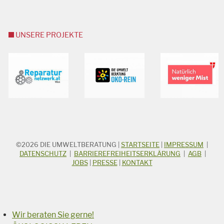
UNSERE PROJEKTE
©2026
DIE UMWELTBERATUNG
|
STARTSEITE
|
IMPRESSUM
|
STICHWORTSUCHE
Suchbegriff
DATENSCHUTZ
|
BARRIEREFREIHEITSERKLÄRUNG
|
AGB
|
JOBS
|
PRESSE
|
KONTAKT
Suchen
Wir beraten Sie gerne!