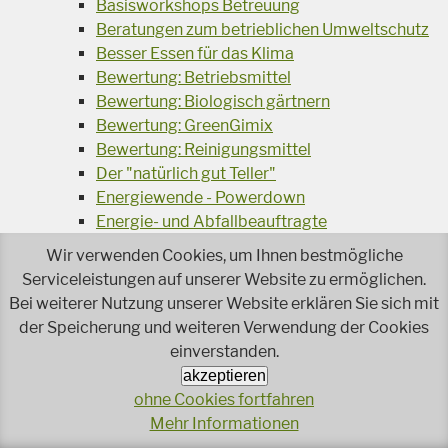
Basisworkshops Betreuung
Beratungen zum betrieblichen Umweltschutz
Besser Essen für das Klima
Bewertung: Betriebsmittel
Bewertung: Biologisch gärtnern
Bewertung: GreenGimix
Bewertung: Reinigungsmittel
Der "natürlich gut Teller"
Energiewende - Powerdown
Energie- und Abfallbeauftragte
Genussbox
Wir verwenden Cookies, um Ihnen bestmögliche
Handtuch Spendersysteme
Serviceleistungen auf unserer Website zu ermöglichen.
Mehrweg für Take-Away
Bei weiterer Nutzung unserer Website erklären Sie sich mit
Müll-Trenn-Kampagne
der Speicherung und weiteren Verwendung der Cookies
Nachhaltige Gartenprodukte
einverstanden.
Nachhaltigkeitssiegel
akzeptieren
Netzwerk Naturtextiler
ohne Cookies fortfahren
Öko-Lab
Mehr Informationen
ÖkoBonus