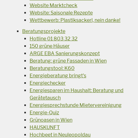
Website Marktcheck
Website: Saisonale Rezepte
Wettbewerb: Plastiksackerl, nein danke!
Beratungsprojekte
Hotline 01 803 32 32
150 grüne Häuser
ARGE EBA Sanierungskonzept
Beratung: grüne Fassaden in Wien
Beratungstool: K60
Energieberatung bringt's
Energiechecker
Energiesparen im Haushalt: Beratung und
Gerätetausch
Energiesprechstunde Mietervereinigung
Energie-Quiz
Grünoasen in Wien
HAUSKUNFT
Hochbeet in Neuleopoldau