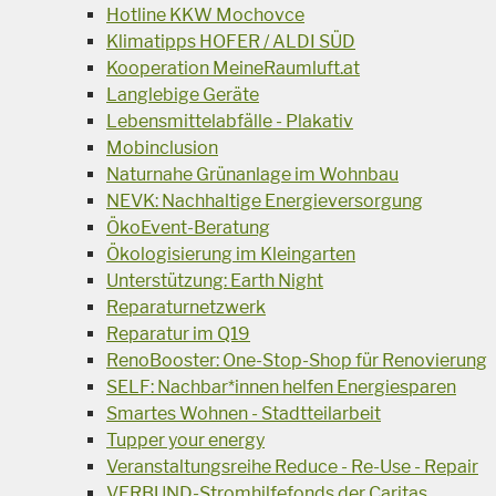
Hotline KKW Mochovce
Klimatipps HOFER / ALDI SÜD
Kooperation MeineRaumluft.at
Langlebige Geräte
Lebensmittelabfälle - Plakativ
Mobinclusion
Naturnahe Grünanlage im Wohnbau
NEVK: Nachhaltige Energieversorgung
ÖkoEvent-Beratung
Ökologisierung im Kleingarten
Unterstützung: Earth Night
Reparaturnetzwerk
Reparatur im Q19
RenoBooster: One-Stop-Shop für Renovierung
SELF: Nachbar*innen helfen Energiesparen
Smartes Wohnen - Stadtteilarbeit
Tupper your energy
Veranstaltungsreihe Reduce - Re-Use - Repair
VERBUND-Stromhilfefonds der Caritas