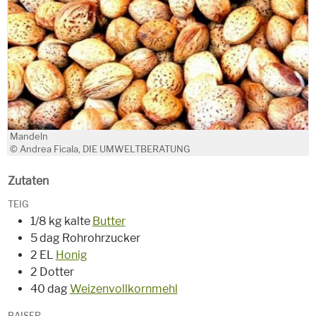
Mandeln
© Andrea Ficala, DIE UMWELTBERATUNG
Zutaten
TEIG
1/8 kg kalte
Butter
5 dag Rohrohrzucker
2 EL
Honig
2 Dotter
40 dag
Weizenvollkornmehl
BAISER