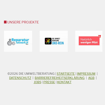
UNSERE PROJEKTE
©2026
DIE UMWELTBERATUNG
|
STARTSEITE
|
IMPRESSUM
|
STICHWORTSUCHE
Suchbegriff
DATENSCHUTZ
|
BARRIEREFREIHEITSERKLÄRUNG
|
AGB
|
JOBS
|
PRESSE
|
KONTAKT
Suchen