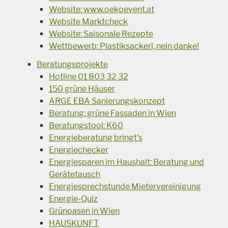
Website: www.oekoevent.at
Website Marktcheck
Website: Saisonale Rezepte
Wettbewerb: Plastiksackerl, nein danke!
Beratungsprojekte
Hotline 01 803 32 32
150 grüne Häuser
ARGE EBA Sanierungskonzept
Beratung: grüne Fassaden in Wien
Beratungstool: K60
Energieberatung bringt's
Energiechecker
Energiesparen im Haushalt: Beratung und
Gerätetausch
Energiesprechstunde Mietervereinigung
Energie-Quiz
Grünoasen in Wien
HAUSKUNFT