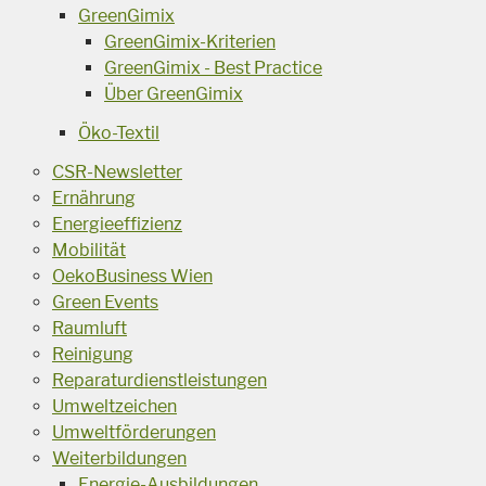
GreenGimix
GreenGimix-Kriterien
GreenGimix - Best Practice
Über GreenGimix
Öko-Textil
CSR-Newsletter
Ernährung
Energieeffizienz
Mobilität
OekoBusiness Wien
Green Events
Raumluft
Reinigung
Reparaturdienstleistungen
Umweltzeichen
Umweltförderungen
Weiterbildungen
Energie-Ausbildungen