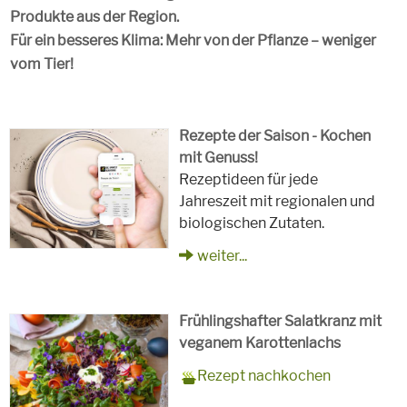
Produkte aus der Region.
Für ein besseres Klima: Mehr von der Pflanze – weniger
vom Tier!
Rezepte der Saison - Kochen
mit Genuss!
Rezeptideen für jede
Jahreszeit mit regionalen und
biologischen Zutaten.
weiter...
Frühlingshafter Salatkranz mit
veganem Karottenlachs
Zubereitungszeit
90 Minuten
Rezept
4 Personen
Saison
Frühling
Rezept nachkochen
für
Schlagworte
Beilagen, Hauptspeisen, Jause,