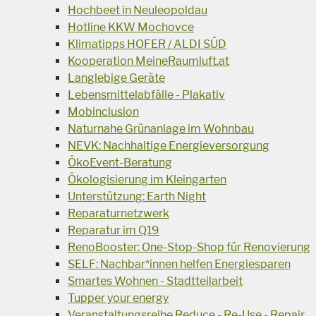
Hochbeet in Neuleopoldau
Hotline KKW Mochovce
Klimatipps HOFER / ALDI SÜD
Kooperation MeineRaumluft.at
Langlebige Geräte
Lebensmittelabfälle - Plakativ
Mobinclusion
Naturnahe Grünanlage im Wohnbau
NEVK: Nachhaltige Energieversorgung
ÖkoEvent-Beratung
Ökologisierung im Kleingarten
Unterstützung: Earth Night
Reparaturnetzwerk
Reparatur im Q19
RenoBooster: One-Stop-Shop für Renovierung
SELF: Nachbar*innen helfen Energiesparen
Smartes Wohnen - Stadtteilarbeit
Tupper your energy
Veranstaltungsreihe Reduce - Re-Use - Repair