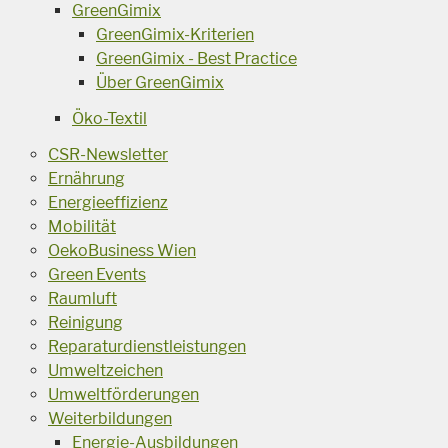
GreenGimix
GreenGimix-Kriterien
GreenGimix - Best Practice
Über GreenGimix
Öko-Textil
CSR-Newsletter
Ernährung
Energieeffizienz
Mobilität
OekoBusiness Wien
Green Events
Raumluft
Reinigung
Reparaturdienstleistungen
Umweltzeichen
Umweltförderungen
Weiterbildungen
Energie-Ausbildungen