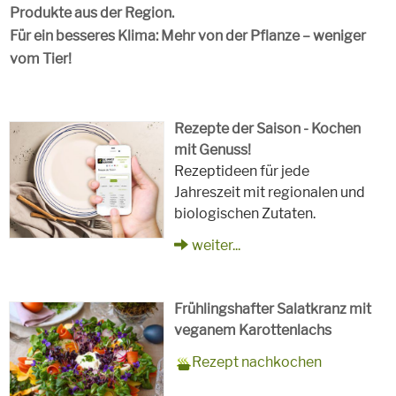
Produkte aus der Region.
Für ein besseres Klima: Mehr von der Pflanze – weniger
vom Tier!
Rezepte der Saison - Kochen
mit Genuss!
Rezeptideen für jede
Jahreszeit mit regionalen und
biologischen Zutaten.
weiter...
Frühlingshafter Salatkranz mit
veganem Karottenlachs
Zubereitungszeit
90 Minuten
Rezept
4 Personen
Saison
Frühling
Rezept nachkochen
für
Schlagworte
Beilagen, Hauptspeisen, Jause,
Kinder, Salat, Vorspeisen,