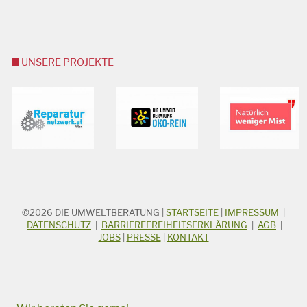
UNSERE PROJEKTE
©2026
DIE UMWELTBERATUNG
|
STARTSEITE
|
IMPRESSUM
|
STICHWORTSUCHE
Suchbegriff
DATENSCHUTZ
|
BARRIEREFREIHEITSERKLÄRUNG
|
AGB
|
JOBS
|
PRESSE
|
KONTAKT
Suchen