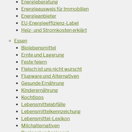
Energieberatung
Energieausweis für Immobilien
Energieanbieter
EU-Energieeffizienz-Label
Heiz- und Stromkosten erklärt
Essen
Biolebensmittel
Ernte und Lagerung
Feste feiern
Fleisch ist uns nicht wurscht
Flugware und Alternativen
Gesunde Ernährung
Kinderernährung
Kochtipps
Lebensmittelabfälle
Lebensmittelkennzeichung
Lebensmittel-Lexikon
Milchalternativen