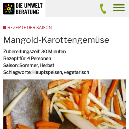
Inhalt
Suche
men
REZEPTE DER SAISON
Mangold-Karottengemüse
Zubereitungszeit
30 Minuten
Rezept für
4 Personen
Saison
Sommer, Herbst
Schlagworte
Hauptspeisen,
vegetarisch