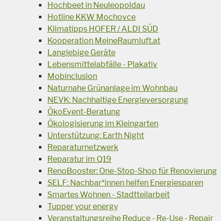
Hochbeet in Neuleopoldau
Hotline KKW Mochovce
Klimatipps HOFER / ALDI SÜD
Kooperation MeineRaumluft.at
Langlebige Geräte
Lebensmittelabfälle - Plakativ
Mobinclusion
Naturnahe Grünanlage im Wohnbau
NEVK: Nachhaltige Energieversorgung
ÖkoEvent-Beratung
Ökologisierung im Kleingarten
Unterstützung: Earth Night
Reparaturnetzwerk
Reparatur im Q19
RenoBooster: One-Stop-Shop für Renovierung
SELF: Nachbar*innen helfen Energiesparen
Smartes Wohnen - Stadtteilarbeit
Tupper your energy
Veranstaltungsreihe Reduce - Re-Use - Repair