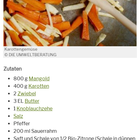
Karottengemüse
© DIE UMWELTBERATUNG
Zutaten
800 g
Mangold
400 g
Karotten
2
Zwiebel
3 EL
Butter
1
Knoblauchzehe
Salz
Pfeffer
200 ml Sauerrahm
Saft und Schale von 1/2 Bio-Zitrone (Schale in dünnen