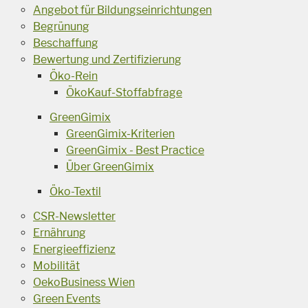
Angebot für Bildungseinrichtungen
Begrünung
Beschaffung
Bewertung und Zertifizierung
Öko-Rein
ÖkoKauf-Stoffabfrage
GreenGimix
GreenGimix-Kriterien
GreenGimix - Best Practice
Über GreenGimix
Öko-Textil
CSR-Newsletter
Ernährung
Energieeffizienz
Mobilität
OekoBusiness Wien
Green Events