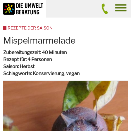
Inhalt
Suche
men
REZEPTE DER SAISON
Mispelmarmelade
Zubereitungszeit
40 Minuten
Rezept für
4 Personen
Saison
Herbst
Schlagworte
Konservierung,
vegan