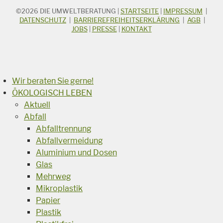
©2026
DIE UMWELTBERATUNG
|
STARTSEITE
|
IMPRESSUM
|
STICHWORTSUCHE
Suchbegriff
DATENSCHUTZ
|
BARRIEREFREIHEITSERKLÄRUNG
|
AGB
|
JOBS
|
PRESSE
|
KONTAKT
Suchen
Wir beraten Sie gerne!
ÖKOLOGISCH LEBEN
Aktuell
Abfall
Abfalltrennung
Abfallvermeidung
Aluminium und Dosen
Glas
Mehrweg
Mikroplastik
Papier
Plastik