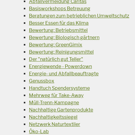
Abfallvermeidung Caritas
Basisworkshops Betreuung
Beratungen zum betrieblichen Umweltschutz
Besser Essen für das Klima
Bewertung: Betriebsmittel
Bewertung: Biologisch gärtnern
Bewertung: GreenGimix
Bewertung: Reinigungsmittel
Der "natürlich gut Teller"
Energiewende - Powerdown
Energie- und Abfallbeauftragte
Genussbox
Handtuch Spendersysteme
Mehrweg für Take-Away
Müll-Trenn-Kampagne
Nachhaltige Gartenprodukte
Nachhaltigkeitssiegel
Netzwerk Naturtextiler
Öko-Lab