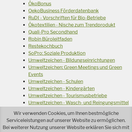
ÖkoBonus
OekoBusiness Förderdatenbank
RuDI - Vorschriften für Bio-Betriebe
Ökotextilien - Nische zum Trendprodukt
Quali-Pro Secondhand
Robin Büroleitfaden
Restekochbuch
SoPro: Soziale Produktion
Umweltzeichen - Bildungseinrichtungen
Umweltzeichen: Green Meetings und Green
Events
Umweltzeichen - Schulen
Umweltzeichen - Kindergärten
Umweltzeichen - Tourismusbetriebe
Umweltzeichen - Wasch- und Reingungsmittel
Veranstaltungsreihe Ressourcen-Effizienz
Wir verwenden Cookies, um Ihnen bestmögliche
Wiederverwendung von Elektroaltgeräten
Serviceleistungen auf unserer Website zu ermöglichen.
Wasser - das Businessgetränk
Bei weiterer Nutzung unserer Website erklären Sie sich mit
Wohnprojekt Parcours