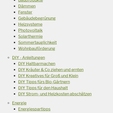
Bauprodukte
Dämmen
Fenster
Gebäudebegrünung
Heizsysteme
Photovoltaik
Solarthermie
Sommertauglichkeit
Wohnbauförderung
DIY - Anleitungen
DIY Haltbarmachen
DIY Kräuter & Co ziehen und ernten
DIY Kreatives für Groß und Klein
DIY Tipps fürs Bio-Gärtnern
DIY Tipps für den Haushalt
DIY Strom- und Heizkosten abschätzen
Energie
Energiespartipps