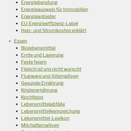
Energieberatung
Energieausweis für Immobilien
Energieanbieter
EU-Energieeffizienz-Label
Heiz- und Stromkosten erklärt
Essen
Biolebensmittel
Ernte und Lagerung
Feste feiern
Fleisch ist uns nicht wurscht
Flugware und Alternativen
Gesunde Ernährung
Kinderernährung
Kochtipps
Lebensmittelabfälle
Lebensmittelkennzeichung
Lebensmittel-Lexikon
Milchalternativen