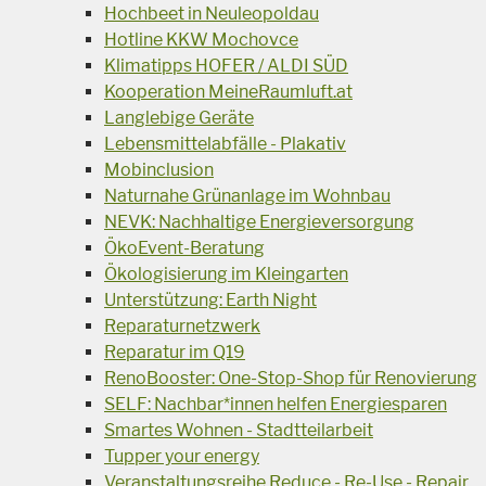
Hochbeet in Neuleopoldau
Hotline KKW Mochovce
Klimatipps HOFER / ALDI SÜD
Kooperation MeineRaumluft.at
Langlebige Geräte
Lebensmittelabfälle - Plakativ
Mobinclusion
Naturnahe Grünanlage im Wohnbau
NEVK: Nachhaltige Energieversorgung
ÖkoEvent-Beratung
Ökologisierung im Kleingarten
Unterstützung: Earth Night
Reparaturnetzwerk
Reparatur im Q19
RenoBooster: One-Stop-Shop für Renovierung
SELF: Nachbar*innen helfen Energiesparen
Smartes Wohnen - Stadtteilarbeit
Tupper your energy
Veranstaltungsreihe Reduce - Re-Use - Repair