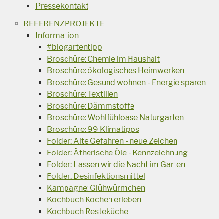
Pressekontakt
REFERENZPROJEKTE
Information
#biogartentipp
Broschüre: Chemie im Haushalt
Broschüre: ökologisches Heimwerken
Broschüre: Gesund wohnen - Energie sparen
Broschüre: Textilien
Broschüre: Dämmstoffe
Broschüre: Wohlfühloase Naturgarten
Broschüre: 99 Klimatipps
Folder: Alte Gefahren - neue Zeichen
Folder: Ätherische Öle - Kennzeichnung
Folder: Lassen wir die Nacht im Garten
Folder: Desinfektionsmittel
Kampagne: Glühwürmchen
Kochbuch Kochen erleben
Kochbuch Resteküche