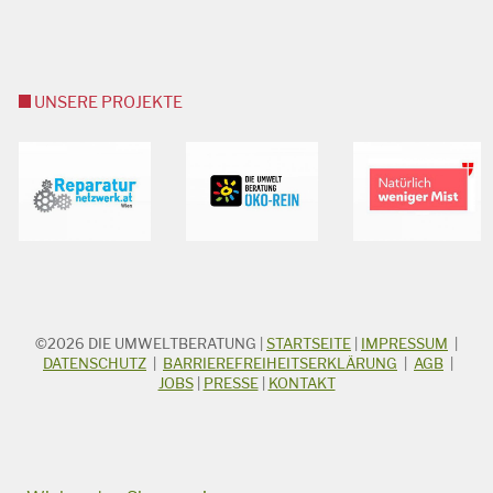
UNSERE PROJEKTE
©2026
DIE UMWELTBERATUNG
|
STARTSEITE
|
IMPRESSUM
|
STICHWORTSUCHE
Suchbegriff
DATENSCHUTZ
|
BARRIEREFREIHEITSERKLÄRUNG
|
AGB
|
JOBS
|
PRESSE
|
KONTAKT
Suchen