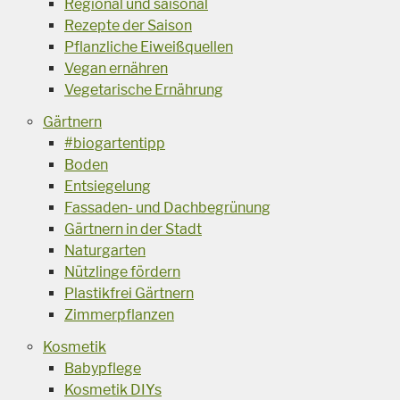
Regional und saisonal
Rezepte der Saison
Pflanzliche Eiweißquellen
Vegan ernähren
Vegetarische Ernährung
Gärtnern
#biogartentipp
Boden
Entsiegelung
Fassaden- und Dachbegrünung
Gärtnern in der Stadt
Naturgarten
Nützlinge fördern
Plastikfrei Gärtnern
Zimmerpflanzen
Kosmetik
Babypflege
Kosmetik DIYs