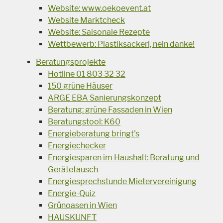
Website: www.oekoevent.at
Website Marktcheck
Website: Saisonale Rezepte
Wettbewerb: Plastiksackerl, nein danke!
Beratungsprojekte
Hotline 01 803 32 32
150 grüne Häuser
ARGE EBA Sanierungskonzept
Beratung: grüne Fassaden in Wien
Beratungstool: K60
Energieberatung bringt's
Energiechecker
Energiesparen im Haushalt: Beratung und
Gerätetausch
Energiesprechstunde Mietervereinigung
Energie-Quiz
Grünoasen in Wien
HAUSKUNFT