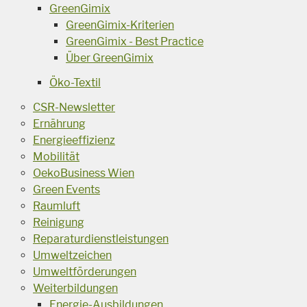
GreenGimix
GreenGimix-Kriterien
GreenGimix - Best Practice
Über GreenGimix
Öko-Textil
CSR-Newsletter
Ernährung
Energieeffizienz
Mobilität
OekoBusiness Wien
Green Events
Raumluft
Reinigung
Reparaturdienstleistungen
Umweltzeichen
Umweltförderungen
Weiterbildungen
Energie-Ausbildungen