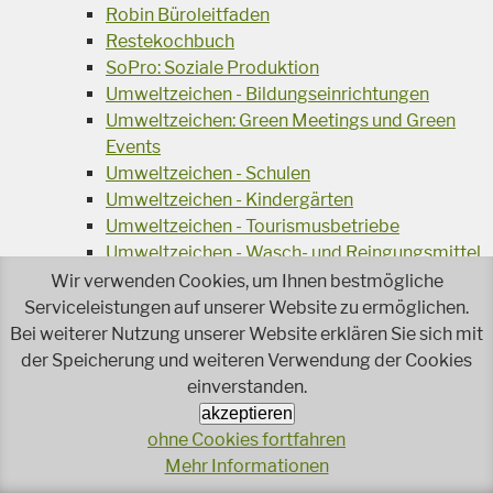
Robin Büroleitfaden
Restekochbuch
SoPro: Soziale Produktion
Umweltzeichen - Bildungseinrichtungen
Umweltzeichen: Green Meetings und Green
Events
Umweltzeichen - Schulen
Umweltzeichen - Kindergärten
Umweltzeichen - Tourismusbetriebe
Umweltzeichen - Wasch- und Reingungsmittel
Veranstaltungsreihe Ressourcen-Effizienz
Wir verwenden Cookies, um Ihnen bestmögliche
Wiederverwendung von Elektroaltgeräten
Serviceleistungen auf unserer Website zu ermöglichen.
Wasser - das Businessgetränk
Bei weiterer Nutzung unserer Website erklären Sie sich mit
Wohnprojekt Parcours
der Speicherung und weiteren Verwendung der Cookies
einverstanden.
Jetzt faire und ökologische Mode kaufen!
akzeptieren
Ökologisch Reinigen
ohne Cookies fortfahren
Reparieren leicht gemacht!
Mehr Informationen
Rezeptsuche