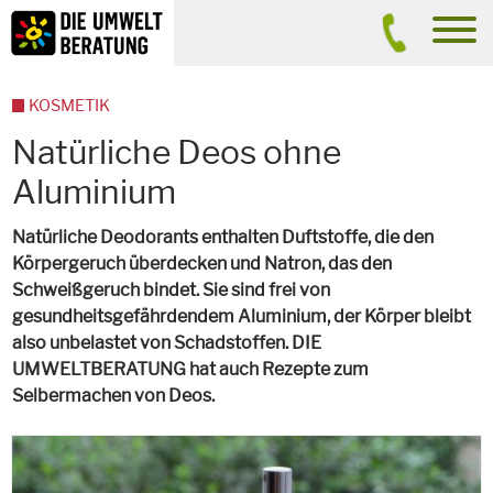
Inhalt
Suche
men
KOSMETIK
Natürliche Deos ohne
Aluminium
Natürliche Deodorants enthalten Duftstoffe, die den
Körpergeruch überdecken und Natron, das den
Schweißgeruch bindet. Sie sind frei von
gesundheitsgefährdendem Aluminium, der Körper bleibt
also unbelastet von Schadstoffen. DIE
UMWELTBERATUNG hat auch Rezepte zum
Selbermachen von Deos.