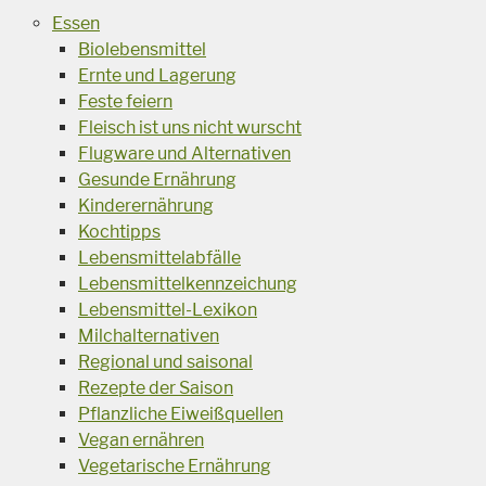
Essen
Biolebensmittel
Ernte und Lagerung
Feste feiern
Fleisch ist uns nicht wurscht
Flugware und Alternativen
Gesunde Ernährung
Kinderernährung
Kochtipps
Lebensmittelabfälle
Lebensmittelkennzeichung
Lebensmittel-Lexikon
Milchalternativen
Regional und saisonal
Rezepte der Saison
Pflanzliche Eiweißquellen
Vegan ernähren
Vegetarische Ernährung