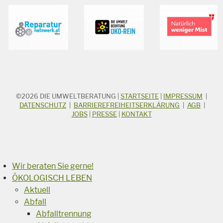
©2026
DIE UMWELTBERATUNG
|
STARTSEITE
|
IMPRESSUM
|
STICHWORTSUCHE
Suchbegriff
DATENSCHUTZ
|
BARRIEREFREIHEITSERKLÄRUNG
|
AGB
|
JOBS
|
PRESSE
|
KONTAKT
Suchen
Wir beraten Sie gerne!
ÖKOLOGISCH LEBEN
Aktuell
Abfall
Abfalltrennung