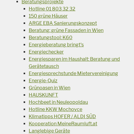
Beratungsprojekte
Hotline 01 803 32 32
150 grüne Häuser
ARGE EBA Sanierungskonzept
Beratung: grüne Fassaden in Wien
Beratungstool: K60
Energieberatung bringt's
Energiechecker
Energiesparen im Haushalt: Beratung und
Gerätetausch
Energiesprechstunde Mietervereinigung
Energie-Quiz
Grünoasen in Wien
HAUSKUNFT
Hochbeet in Neuleopoldau
Hotline KKW Mochovce
Klimatipps HOFER / ALDI SÜD
Kooperation MeineRaumluft.at
Langlebige Geräte