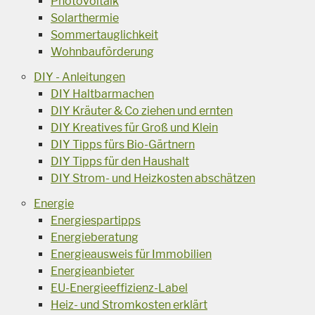
Photovoltaik
Solarthermie
Sommertauglichkeit
Wohnbauförderung
DIY - Anleitungen
DIY Haltbarmachen
DIY Kräuter & Co ziehen und ernten
DIY Kreatives für Groß und Klein
DIY Tipps fürs Bio-Gärtnern
DIY Tipps für den Haushalt
DIY Strom- und Heizkosten abschätzen
Energie
Energiespartipps
Energieberatung
Energieausweis für Immobilien
Energieanbieter
EU-Energieeffizienz-Label
Heiz- und Stromkosten erklärt