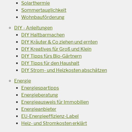
Solarthermie
Sommertauglichkeit
Wohnbauförderung
DIY - Anleitungen
DIY Haltbarmachen
DIY Kräuter & Co ziehen und ernten
DIY Kreatives für Groß und Klein
DIY Tipps fürs Bio-Gärtnern
DIY Tipps für den Haushalt
DIY Strom- und Heizkosten abschätzen
Energie
Energiespartipps
Energieberatung
Energieausweis für Immobilien
Energieanbieter
EU-Energieeffizienz-Label
Heiz- und Stromkosten erklärt