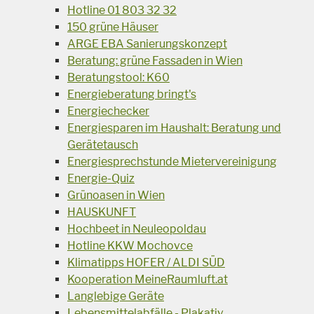
Hotline 01 803 32 32
150 grüne Häuser
ARGE EBA Sanierungskonzept
Beratung: grüne Fassaden in Wien
Beratungstool: K60
Energieberatung bringt's
Energiechecker
Energiesparen im Haushalt: Beratung und
Gerätetausch
Energiesprechstunde Mietervereinigung
Energie-Quiz
Grünoasen in Wien
HAUSKUNFT
Hochbeet in Neuleopoldau
Hotline KKW Mochovce
Klimatipps HOFER / ALDI SÜD
Kooperation MeineRaumluft.at
Langlebige Geräte
Lebensmittelabfälle - Plakativ