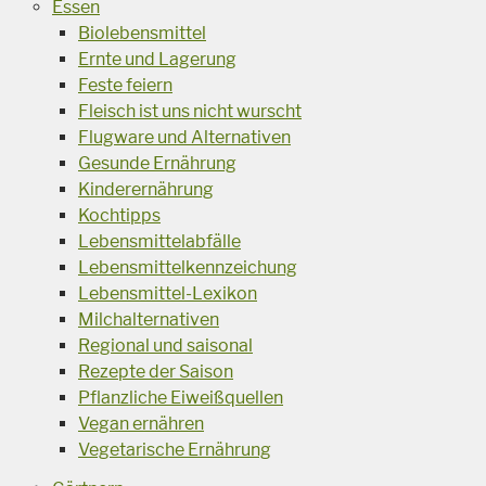
Essen
Biolebensmittel
Ernte und Lagerung
Feste feiern
Fleisch ist uns nicht wurscht
Flugware und Alternativen
Gesunde Ernährung
Kinderernährung
Kochtipps
Lebensmittelabfälle
Lebensmittelkennzeichung
Lebensmittel-Lexikon
Milchalternativen
Regional und saisonal
Rezepte der Saison
Pflanzliche Eiweißquellen
Vegan ernähren
Vegetarische Ernährung