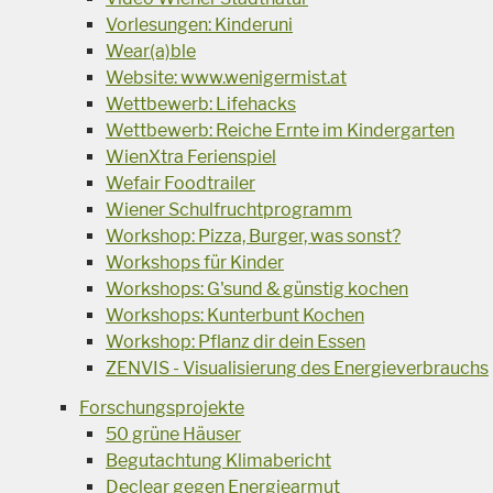
Vorlesungen: Kinderuni
Wear(a)ble
Website: www.wenigermist.at
Wettbewerb: Lifehacks
Wettbewerb: Reiche Ernte im Kindergarten
WienXtra Ferienspiel
Wefair Foodtrailer
Wiener Schulfruchtprogramm
Workshop: Pizza, Burger, was sonst?
Workshops für Kinder
Workshops: G'sund & günstig kochen
Workshops: Kunterbunt Kochen
Workshop: Pflanz dir dein Essen
ZENVIS - Visualisierung des Energieverbrauchs
Forschungsprojekte
50 grüne Häuser
Begutachtung Klimabericht
Declear gegen Energiearmut