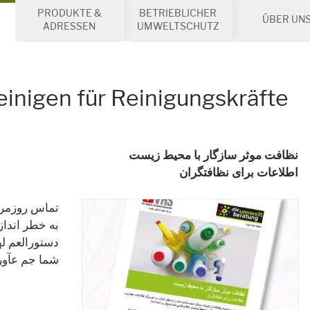
PRODUKTE &
BETRIEBLICHER
ÜBER UN
ADRESSEN
UMWELTSCHUTZ
reinigen für Reinigungskräfte
نظافت موثر سازگار با محیط زیست
اطلاعات برای نظافتگران
تماس روزمره
به خطر انداز
دستورالعم ل
شما جم عآو