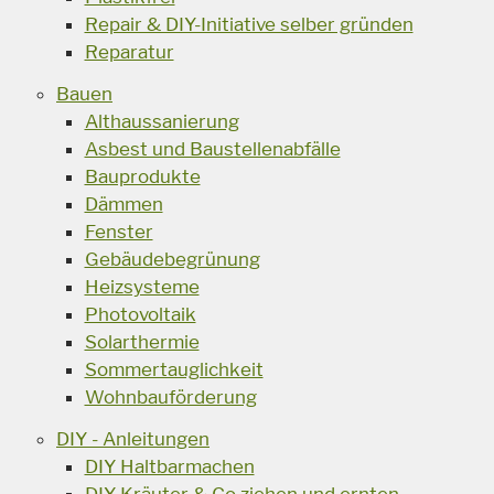
Repair & DIY-Initiative selber gründen
Reparatur
Bauen
Althaussanierung
Asbest und Baustellenabfälle
Bauprodukte
Dämmen
Fenster
Gebäudebegrünung
Heizsysteme
Photovoltaik
Solarthermie
Sommertauglichkeit
Wohnbauförderung
DIY - Anleitungen
DIY Haltbarmachen
DIY Kräuter & Co ziehen und ernten