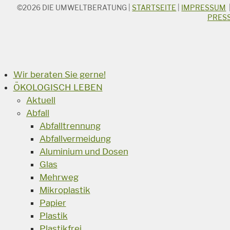
©2026
DIE UMWELTBERATUNG
|
STARTSEITE
|
IMPRESSUM
STICHWORTSUCHE
PRES
Suchbegriff
Suchen
Wir beraten Sie gerne!
ÖKOLOGISCH LEBEN
Aktuell
Abfall
Abfalltrennung
Abfallvermeidung
Aluminium und Dosen
Glas
Mehrweg
Mikroplastik
Papier
Plastik
Plastikfrei