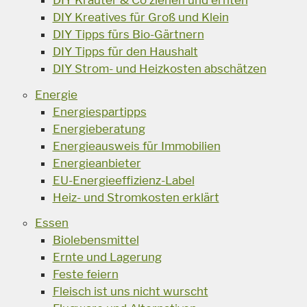
DIY Kreatives für Groß und Klein
DIY Tipps fürs Bio-Gärtnern
DIY Tipps für den Haushalt
DIY Strom- und Heizkosten abschätzen
Energie
Energiespartipps
Energieberatung
Energieausweis für Immobilien
Energieanbieter
EU-Energieeffizienz-Label
Heiz- und Stromkosten erklärt
Essen
Biolebensmittel
Ernte und Lagerung
Feste feiern
Fleisch ist uns nicht wurscht