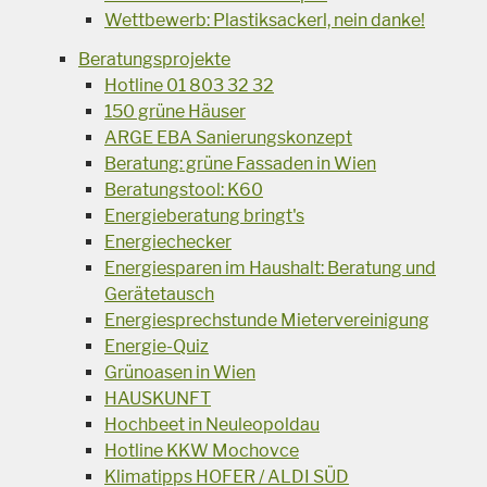
Wettbewerb: Plastiksackerl, nein danke!
Beratungsprojekte
Hotline 01 803 32 32
150 grüne Häuser
ARGE EBA Sanierungskonzept
Beratung: grüne Fassaden in Wien
Beratungstool: K60
Energieberatung bringt's
Energiechecker
Energiesparen im Haushalt: Beratung und
Gerätetausch
Energiesprechstunde Mietervereinigung
Energie-Quiz
Grünoasen in Wien
HAUSKUNFT
Hochbeet in Neuleopoldau
Hotline KKW Mochovce
Klimatipps HOFER / ALDI SÜD