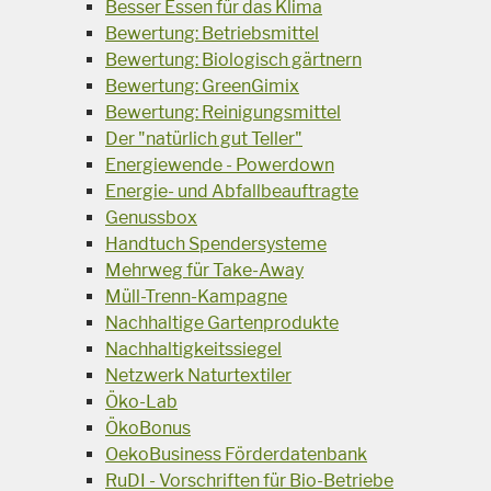
Besser Essen für das Klima
Bewertung: Betriebsmittel
Bewertung: Biologisch gärtnern
Bewertung: GreenGimix
Bewertung: Reinigungsmittel
Der "natürlich gut Teller"
Energiewende - Powerdown
Energie- und Abfallbeauftragte
Genussbox
Handtuch Spendersysteme
Mehrweg für Take-Away
Müll-Trenn-Kampagne
Nachhaltige Gartenprodukte
Nachhaltigkeitssiegel
Netzwerk Naturtextiler
Öko-Lab
ÖkoBonus
OekoBusiness Förderdatenbank
RuDI - Vorschriften für Bio-Betriebe