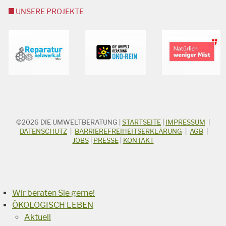
UNSERE PROJEKTE
©2026
DIE UMWELTBERATUNG
|
STARTSEITE
|
IMPRESSUM
|
STICHWORTSUCHE
Suchbegriff
DATENSCHUTZ
|
BARRIEREFREIHEITSERKLÄRUNG
|
AGB
|
JOBS
|
PRESSE
|
KONTAKT
Suchen
Wir beraten Sie gerne!
ÖKOLOGISCH LEBEN
Aktuell