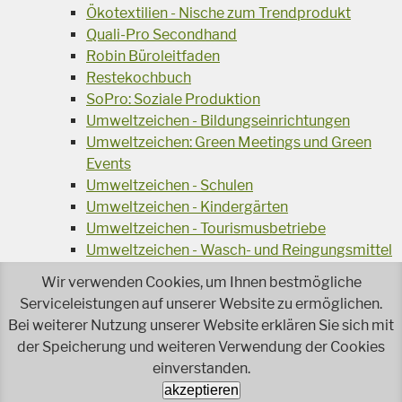
Ökotextilien - Nische zum Trendprodukt
Quali-Pro Secondhand
Robin Büroleitfaden
Restekochbuch
SoPro: Soziale Produktion
Umweltzeichen - Bildungseinrichtungen
Umweltzeichen: Green Meetings und Green
Events
Umweltzeichen - Schulen
Umweltzeichen - Kindergärten
Umweltzeichen - Tourismusbetriebe
Umweltzeichen - Wasch- und Reingungsmittel
Veranstaltungsreihe Ressourcen-Effizienz
Wir verwenden Cookies, um Ihnen bestmögliche
Wiederverwendung von Elektroaltgeräten
Serviceleistungen auf unserer Website zu ermöglichen.
Wasser - das Businessgetränk
Bei weiterer Nutzung unserer Website erklären Sie sich mit
Wohnprojekt Parcours
der Speicherung und weiteren Verwendung der Cookies
Jetzt faire und ökologische Mode kaufen!
einverstanden.
Ökologisch Reinigen
akzeptieren