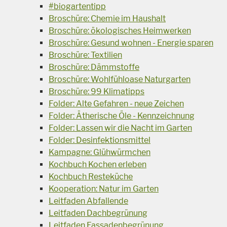
#biogartentipp
Broschüre: Chemie im Haushalt
Broschüre: ökologisches Heimwerken
Broschüre: Gesund wohnen - Energie sparen
Broschüre: Textilien
Broschüre: Dämmstoffe
Broschüre: Wohlfühloase Naturgarten
Broschüre: 99 Klimatipps
Folder: Alte Gefahren - neue Zeichen
Folder: Ätherische Öle - Kennzeichnung
Folder: Lassen wir die Nacht im Garten
Folder: Desinfektionsmittel
Kampagne: Glühwürmchen
Kochbuch Kochen erleben
Kochbuch Resteküche
Kooperation: Natur im Garten
Leitfaden Abfallende
Leitfaden Dachbegrünung
Leitfaden Fassadenbegrünung