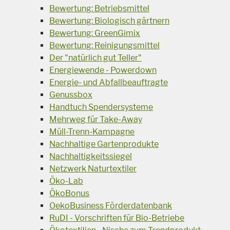
Bewertung: Betriebsmittel
Bewertung: Biologisch gärtnern
Bewertung: GreenGimix
Bewertung: Reinigungsmittel
Der "natürlich gut Teller"
Energiewende - Powerdown
Energie- und Abfallbeauftragte
Genussbox
Handtuch Spendersysteme
Mehrweg für Take-Away
Müll-Trenn-Kampagne
Nachhaltige Gartenprodukte
Nachhaltigkeitssiegel
Netzwerk Naturtextiler
Öko-Lab
ÖkoBonus
OekoBusiness Förderdatenbank
RuDI - Vorschriften für Bio-Betriebe