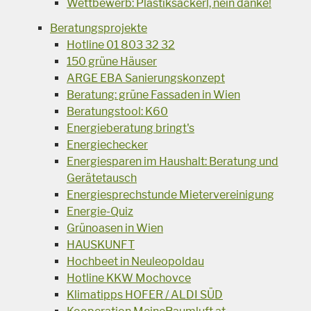
Wettbewerb: Plastiksackerl, nein danke!
Beratungsprojekte
Hotline 01 803 32 32
150 grüne Häuser
ARGE EBA Sanierungskonzept
Beratung: grüne Fassaden in Wien
Beratungstool: K60
Energieberatung bringt's
Energiechecker
Energiesparen im Haushalt: Beratung und
Gerätetausch
Energiesprechstunde Mietervereinigung
Energie-Quiz
Grünoasen in Wien
HAUSKUNFT
Hochbeet in Neuleopoldau
Hotline KKW Mochovce
Klimatipps HOFER / ALDI SÜD