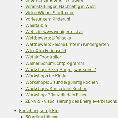
Unterrichtsmaterial: Wildtiere
Veranstaltungen: Nachhaltig in Wien
Video Wiener Stadtnatur
Vorlesungen: Kinderuni
Wear(a)ble
Website: www.wenigermist.at
Wettbewerb: Lifehacks
Wettbewerb: Reiche Ernte im Kindergarten
WienXtra Ferienspiel
Wefair Foodtrailer
Wiener Schulfruchtprogramm
Workshop: Pizza, Burger, was sonst?
Workshops für Kinder
Workshops: G'sund & günstig kochen
Workshops: Kunterbunt Kochen
Workshop: Pflanz dir dein Essen
ZENVIS - Visualisierung des Energieverbrauchs
Forschungsprojekte
50 grüne Häuser