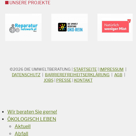
UNSERE PROJEKTE
©2026
DIE UMWELTBERATUNG
|
STARTSEITE
|
IMPRESSUM
|
STICHWORTSUCHE
Suchbegriff
DATENSCHUTZ
|
BARRIEREFREIHEITSERKLÄRUNG
|
AGB
|
JOBS
|
PRESSE
|
KONTAKT
Suchen
Wir beraten Sie gerne!
ÖKOLOGISCH LEBEN
Aktuell
Abfall