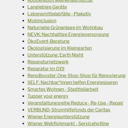
Kooperation MeineRaumluft.at
Langlebige Geräte
Lebensmittelabfälle - Plakativ
Mobinclusion
Naturnahe Grünanlage im Wohnbau
NEVK: Nachhaltige Energieversorgung
ÖkoEvent-Beratung
Ökologisierung im Kleingarten
Unterstützung: Earth Night
Reparaturnetzwerk
Reparatur im Q19
RenoBooster: One-Stop-Shop für Renovierung
SELF: Nachbar*innen helfen Energiesparen
Smartes Wohnen - Stadtteilarbeit
Tupper your energy
Veranstaltungsreihe Reduce - Re-Use - Repair
VERBUND-Stromhilfefonds der Caritas
Wiener Energieunterstützung
Wiener Webflohmarkt - Servicehotline