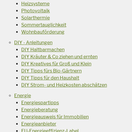
Heizsysteme
Photovoltaik
Solarthermie
Sommertauglichkeit
Wohnbauförderung
DIY - Anleitungen
DIY Haltbarmachen
DIY Kräuter & Co ziehen und ernten
DIY Kreatives für Groß und Klein
DIY Tipps fürs Bio-Gärtnern
DIY Tipps für den Haushalt
DIY Strom- und Heizkosten abschätzen
Energie
Energiespartipps
Energieberatung
Energieausweis für Immobilien
Energieanbieter
EU-Energieeffizienz-Label