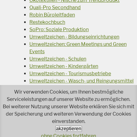
Ökotextilien - Nische zum Trendprodukt
Quali-Pro Secondhand
Robin Büroleitfaden
Restekochbuch
SoPro: Soziale Produktion
Umweltzeichen - Bildungseinrichtungen
Umweltzeichen: Green Meetings und Green
Events
Umweltzeichen - Schulen
Umweltzeichen - Kindergärten
Umweltzeichen - Tourismusbetriebe
Umweltzeichen - Wasch- und Reingungsmittel
Veranstaltungsreihe Ressourcen-Effizienz
Wir verwenden Cookies, um Ihnen bestmögliche
Wiederverwendung von Elektroaltgeräten
Serviceleistungen auf unserer Website zu ermöglichen.
Wasser - das Businessgetränk
Bei weiterer Nutzung unserer Website erklären Sie sich mit
Wohnprojekt Parcours
der Speicherung und weiteren Verwendung der Cookies
einverstanden.
Jetzt faire und ökologische Mode kaufen!
Ökologisch Reinigen
akzeptieren
ohne Cookies fortfahren
Reparieren leicht gemacht!