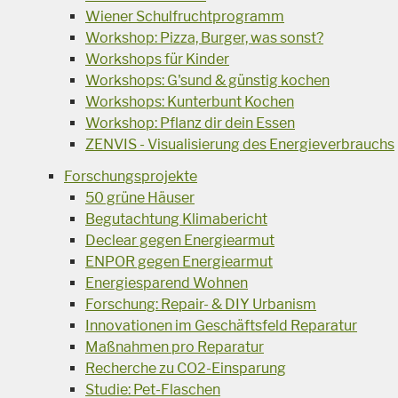
Wiener Schulfruchtprogramm
Workshop: Pizza, Burger, was sonst?
Workshops für Kinder
Workshops: G'sund & günstig kochen
Workshops: Kunterbunt Kochen
Workshop: Pflanz dir dein Essen
ZENVIS - Visualisierung des Energieverbrauchs
Forschungsprojekte
50 grüne Häuser
Begutachtung Klimabericht
Declear gegen Energiearmut
ENPOR gegen Energiearmut
Energiesparend Wohnen
Forschung: Repair- & DIY Urbanism
Innovationen im Geschäftsfeld Reparatur
Maßnahmen pro Reparatur
Recherche zu CO2-Einsparung
Studie: Pet-Flaschen