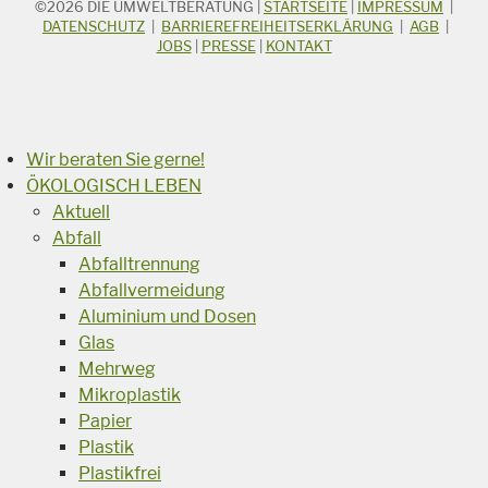
©2026
DIE UMWELTBERATUNG
|
STARTSEITE
|
IMPRESSUM
|
STICHWORTSUCHE
Suchbegriff
DATENSCHUTZ
|
BARRIEREFREIHEITSERKLÄRUNG
|
AGB
|
JOBS
|
PRESSE
|
KONTAKT
Suchen
Wir beraten Sie gerne!
ÖKOLOGISCH LEBEN
Aktuell
Abfall
Abfalltrennung
Abfallvermeidung
Aluminium und Dosen
Glas
Mehrweg
Mikroplastik
Papier
Plastik
Plastikfrei