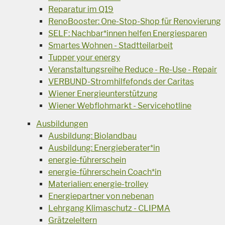
Reparatur im Q19
RenoBooster: One-Stop-Shop für Renovierung
SELF: Nachbar*innen helfen Energiesparen
Smartes Wohnen - Stadtteilarbeit
Tupper your energy
Veranstaltungsreihe Reduce - Re-Use - Repair
VERBUND-Stromhilfefonds der Caritas
Wiener Energieunterstützung
Wiener Webflohmarkt - Servicehotline
Ausbildungen
Ausbildung: Biolandbau
Ausbildung: Energieberater*in
energie-führerschein
energie-führerschein Coach*in
Materialien: energie-trolley
Energiepartner von nebenan
Lehrgang Klimaschutz - CLIPMA
Grätzeleltern