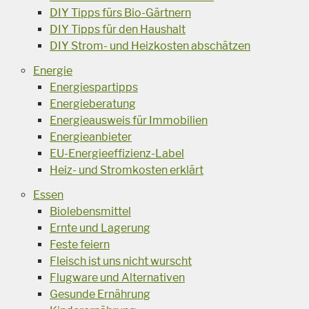
DIY Tipps fürs Bio-Gärtnern
DIY Tipps für den Haushalt
DIY Strom- und Heizkosten abschätzen
Energie
Energiespartipps
Energieberatung
Energieausweis für Immobilien
Energieanbieter
EU-Energieeffizienz-Label
Heiz- und Stromkosten erklärt
Essen
Biolebensmittel
Ernte und Lagerung
Feste feiern
Fleisch ist uns nicht wurscht
Flugware und Alternativen
Gesunde Ernährung