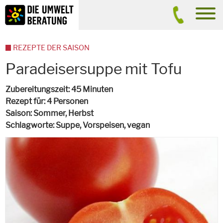
Inhalt
Suche
men
REZEPTE DER SAISON
Paradeisersuppe mit Tofu
Zubereitungszeit
45 Minuten
Rezept für
4 Personen
Saison
Sommer, Herbst
Schlagworte
Suppe, Vorspeisen,
vegan