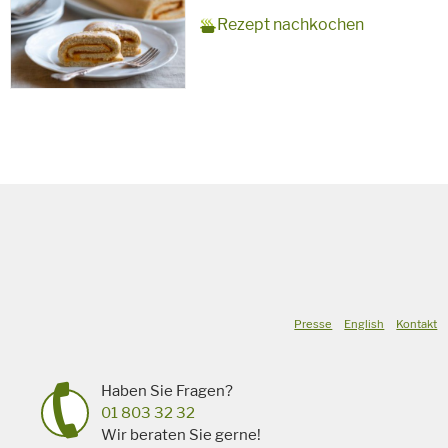
Zubereitungszeit
15 Minuten + 10 Minuten
Rezept
10 Personen
Saison
Sommer
Rezept nachkochen
Backzeit
für
Schlagworte
Süßspeise,
vegetarisch
Presse
English
Kontakt
Haben Sie Fragen?
01 803 32 32
Wir beraten Sie gerne!