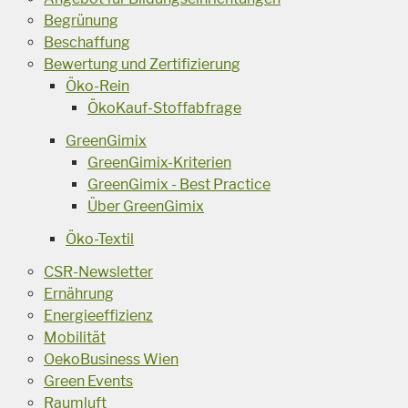
Begrünung
Beschaffung
Bewertung und Zertifizierung
Öko-Rein
ÖkoKauf-Stoffabfrage
GreenGimix
GreenGimix-Kriterien
GreenGimix - Best Practice
Über GreenGimix
Öko-Textil
CSR-Newsletter
Ernährung
Energieeffizienz
Mobilität
OekoBusiness Wien
Green Events
Raumluft