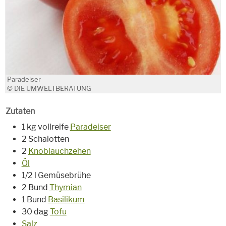
Paradeiser
© DIE UMWELTBERATUNG
Zutaten
1 kg vollreife
Paradeiser
2 Schalotten
2
Knoblauchzehen
Öl
1/2 l Gemüsebrühe
2 Bund
Thymian
1 Bund
Basilikum
30 dag
Tofu
Salz