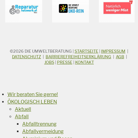
©2026
DIE UMWELTBERATUNG
|
STARTSEITE
|
IMPRESSUM
|
STICHWORTSUCHE
Suchbegriff
DATENSCHUTZ
|
BARRIEREFREIHEITSERKLÄRUNG
|
AGB
|
JOBS
|
PRESSE
|
KONTAKT
Suchen
Wir beraten Sie gerne!
ÖKOLOGISCH LEBEN
Aktuell
Abfall
Abfalltrennung
Abfallvermeidung