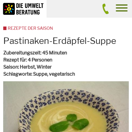
Inhalt
Suche
men
REZEPTE DER SAISON
Pastinaken-Erdäpfel-Suppe
Zubereitungszeit
45 Minuten
Rezept für
4 Personen
Saison
Herbst, Winter
Schlagworte
Suppe,
vegetarisch