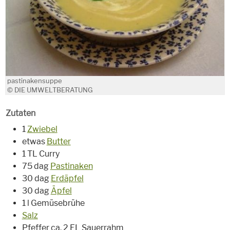
pastinakensuppe
© DIE UMWELTBERATUNG
Zutaten
1
Zwiebel
etwas
Butter
1 TL Curry
75 dag
Pastinaken
30 dag
Erdäpfel
30 dag
Äpfel
1 l Gemüsebrühe
Salz
Pfeffer ca. 2 EL Sauerrahm