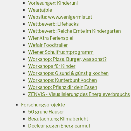
Vorlesungen: Kinderuni
Wear(a)ble
Website: www.wenigermist.at
Wettbewerb: Lifehacks
Wettbewerb: Reiche Ernte im Kindergarten
WienXtra Ferienspiel
Wefair Foodtrailer
Wiener Schulfruchtprogramm
Workshop: Pizza, Burger, was sonst?
Workshops für Kinder
Workshops: G'sund & günstig kochen
Workshops: Kunterbunt Kochen
Workshop: Pflanz dir dein Essen
ZENVIS - Visualisierung des Energieverbrauchs
Forschungsprojekte
50 grüne Häuser
Begutachtung Klimabericht
Declear gegen Energiearmut