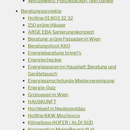
Wettbewerb: Plastiksackerl, nein danke!
Beratungsprojekte
Hotline 01 803 32 32
150 grüne Häuser
ARGE EBA Sanierungskonzept
Beratung: grüne Fassaden in Wien
Beratungstool: K60
Energieberatung bringt's
Energiechecker
Energiesparen im Haushalt: Beratung und
Gerätetausch
Energiesprechstunde Mietervereinigung
Energie-Quiz
Grünoasen in Wien
HAUSKUNFT
Hochbeet in Neuleopoldau
Hotline KKW Mochovce
Klimatipps HOFER / ALDI SÜD
Kooperation MeineRaumluft.at