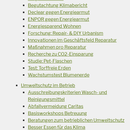
Begutachtung Klimabericht
Declear gegen Energiearmut
ENPOR gegen Energiearmut
Energiesparend Wohnen
Forschung: Repair- & DIY Urbanism
Innovationen im Geschäftsfeld Reparatur
Maßnahmen pro Reparatur
Recherche zu CO2-Einsparung
Studie: Pet-Flaschen
Test: Torffreie Erden
Wachstumstest Blumenerde
Umweltschutz im Betrieb
Ausschreibungskriterien Wasch- und
Reinigungsmittel
Abfallvermeidung Caritas
Basisworkshops Betreuung
Beratungen zum betrieblichen Umweltschutz
Besser Essen für das Klima