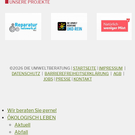
UNSERE PROJEKTE
©2026
DIE UMWELTBERATUNG
|
STARTSEITE
|
IMPRESSUM
|
STICHWORTSUCHE
Suchbegriff
DATENSCHUTZ
|
BARRIEREFREIHEITSERKLÄRUNG
|
AGB
|
JOBS
|
PRESSE
|
KONTAKT
Suchen
Wir beraten Sie gerne!
ÖKOLOGISCH LEBEN
Aktuell
Abfall