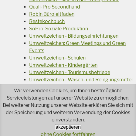
Quali-Pro Secondhand
Robin Büroleitfaden
Restekochbuch
SoPro: Soziale Produktion
Umweltzeichen - Bildungseinrichtungen
Umweltzeichen: Green Meetings und Green
Events
Umweltzeichen - Schulen
Umweltzeichen - Kindergärten
Umweltzeichen - Tourismusbetriebe
Umweltzeichen - Wasch- und Reingungsmittel
Veranstaltungsreihe Ressourcen-Effizienz
Wir verwenden Cookies, um Ihnen bestmögliche
Wiederverwendung von Elektroaltgeräten
Serviceleistungen auf unserer Website zu ermöglichen.
Wasser - das Businessgetränk
Bei weiterer Nutzung unserer Website erklären Sie sich mit
Wohnprojekt Parcours
der Speicherung und weiteren Verwendung der Cookies
Jetzt faire und ökologische Mode kaufen!
einverstanden.
Ökologisch Reinigen
akzeptieren
Reparieren leicht gemacht!
ohne Cookies fortfahren