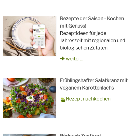
Rezepte der Saison - Kochen
mit Genuss!
Rezeptideen für jede
Jahreszeit mit regionalen und
biologischen Zutaten.
weiter...
Frühlingshafter Salatkranz mit
veganem Karottenlachs
Zubereitungszeit
90 Minuten
Rezept
4 Personen
Saison
Frühling
Rezept nachkochen
für
Schlagworte
Beilagen, Hauptspeisen, Jause,
Kinder, Salat, Vorspeisen,
vegetarisch