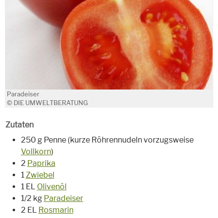
Paradeiser
© DIE UMWELTBERATUNG
Zutaten
250 g Penne (kurze Röhrennudeln vorzugsweise
Vollkorn
)
2
Paprika
1
Zwiebel
1 EL
Olivenöl
1/2 kg
Paradeiser
2 EL
Rosmarin