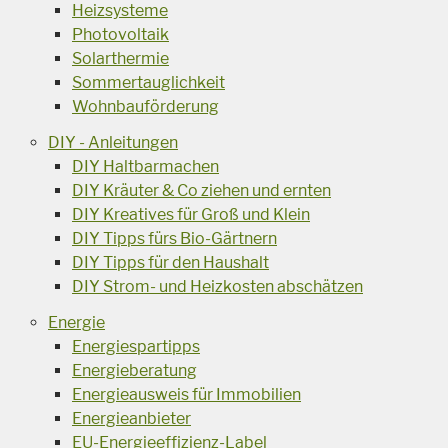
Heizsysteme
Photovoltaik
Solarthermie
Sommertauglichkeit
Wohnbauförderung
DIY - Anleitungen
DIY Haltbarmachen
DIY Kräuter & Co ziehen und ernten
DIY Kreatives für Groß und Klein
DIY Tipps fürs Bio-Gärtnern
DIY Tipps für den Haushalt
DIY Strom- und Heizkosten abschätzen
Energie
Energiespartipps
Energieberatung
Energieausweis für Immobilien
Energieanbieter
EU-Energieeffizienz-Label