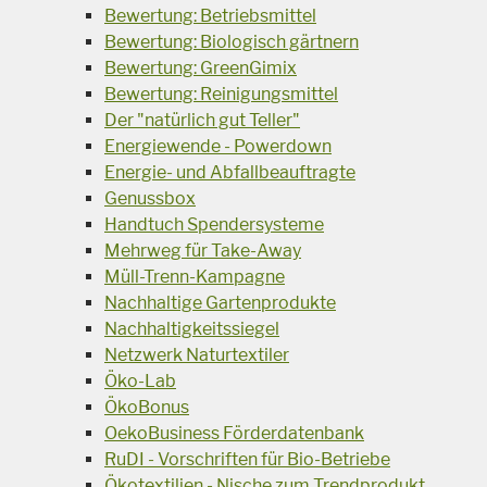
Bewertung: Betriebsmittel
Bewertung: Biologisch gärtnern
Bewertung: GreenGimix
Bewertung: Reinigungsmittel
Der "natürlich gut Teller"
Energiewende - Powerdown
Energie- und Abfallbeauftragte
Genussbox
Handtuch Spendersysteme
Mehrweg für Take-Away
Müll-Trenn-Kampagne
Nachhaltige Gartenprodukte
Nachhaltigkeitssiegel
Netzwerk Naturtextiler
Öko-Lab
ÖkoBonus
OekoBusiness Förderdatenbank
RuDI - Vorschriften für Bio-Betriebe
Ökotextilien - Nische zum Trendprodukt