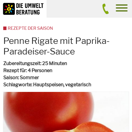
Inhalt
Suche
men
REZEPTE DER SAISON
Penne Rigate mit Paprika-
Paradeiser-Sauce
Zubereitungszeit
25 Minuten
Rezept für
4 Personen
Saison
Sommer
Schlagworte
Hauptspeisen,
vegetarisch