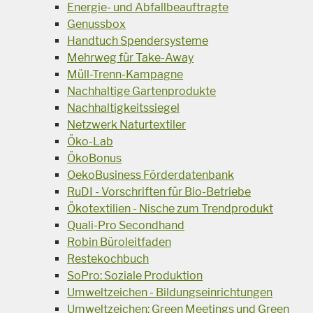
Energie- und Abfallbeauftragte
Genussbox
Handtuch Spendersysteme
Mehrweg für Take-Away
Müll-Trenn-Kampagne
Nachhaltige Gartenprodukte
Nachhaltigkeitssiegel
Netzwerk Naturtextiler
Öko-Lab
ÖkoBonus
OekoBusiness Förderdatenbank
RuDI - Vorschriften für Bio-Betriebe
Ökotextilien - Nische zum Trendprodukt
Quali-Pro Secondhand
Robin Büroleitfaden
Restekochbuch
SoPro: Soziale Produktion
Umweltzeichen - Bildungseinrichtungen
Umweltzeichen: Green Meetings und Green