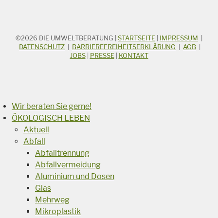
©2026
DIE UMWELTBERATUNG
|
STARTSEITE
|
IMPRESSUM
|
STICHWORTSUCHE
Suchbegriff
DATENSCHUTZ
|
BARRIEREFREIHEITSERKLÄRUNG
|
AGB
|
JOBS
|
PRESSE
|
KONTAKT
Suchen
Wir beraten Sie gerne!
ÖKOLOGISCH LEBEN
Aktuell
Abfall
Abfalltrennung
Abfallvermeidung
Aluminium und Dosen
Glas
Mehrweg
Mikroplastik