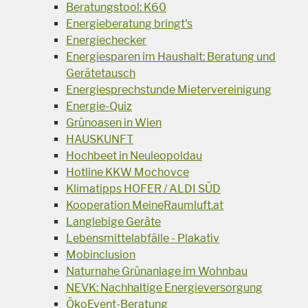
Beratungstool: K60
Energieberatung bringt's
Energiechecker
Energiesparen im Haushalt: Beratung und
Gerätetausch
Energiesprechstunde Mietervereinigung
Energie-Quiz
Grünoasen in Wien
HAUSKUNFT
Hochbeet in Neuleopoldau
Hotline KKW Mochovce
Klimatipps HOFER / ALDI SÜD
Kooperation MeineRaumluft.at
Langlebige Geräte
Lebensmittelabfälle - Plakativ
Mobinclusion
Naturnahe Grünanlage im Wohnbau
NEVK: Nachhaltige Energieversorgung
ÖkoEvent-Beratung