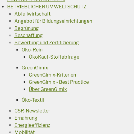
BETRIEBLICHER UMWELTSCHUTZ
Abfallwirtschaft
Angebot für Bildungseinrichtungen
Begrünung
Beschaffung
Bewertung und Zertifizierung
Öko-Rein
ÖkoKauf-Stoffabfrage
GreenGimix
GreenGimix-Kriterien
GreenGimix - Best Practice
Über GreenGimix
Öko-Textil
CSR-Newsletter
Ernährung
Energieeffizienz
Mobilität