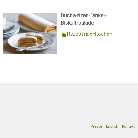
Buchweizen-Dinkel-
Biskuitroulade
Zubereitungszeit
15 Minuten + 10 Minuten
Rezept
10 Personen
Saison
Sommer
Rezept nachkochen
Backzeit
für
Schlagworte
Süßspeise,
vegetarisch
Presse
English
Kontakt