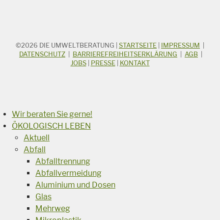
©2026
DIE UMWELTBERATUNG
|
STARTSEITE
|
IMPRESSUM
|
STICHWORTSUCHE
Suchbegriff
DATENSCHUTZ
|
BARRIEREFREIHEITSERKLÄRUNG
|
AGB
|
JOBS
|
PRESSE
|
KONTAKT
Suchen
Wir beraten Sie gerne!
ÖKOLOGISCH LEBEN
Aktuell
Abfall
Abfalltrennung
Abfallvermeidung
Aluminium und Dosen
Glas
Mehrweg