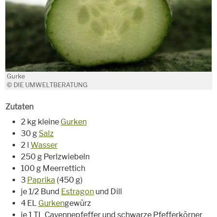
Gurke
© DIE UMWELTBERATUNG
Zutaten
2 kg kleine
Gurken
30 g
Salz
2 l
Wasser
250 g Perlzwiebeln
100 g Meerrettich
3
Paprika
(450 g)
je 1/2 Bund
Estragon
und Dill
4 EL
Gurken
gewürz
je 1 TL Cayennepfeffer und schwarze Pfefferkörner