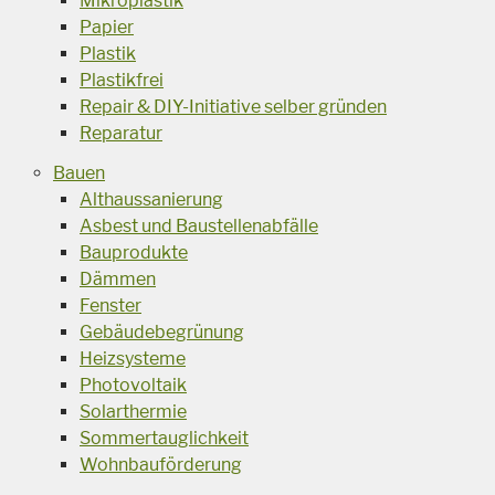
Mikroplastik
Papier
Plastik
Plastikfrei
Repair & DIY-Initiative selber gründen
Reparatur
Bauen
Althaussanierung
Asbest und Baustellenabfälle
Bauprodukte
Dämmen
Fenster
Gebäudebegrünung
Heizsysteme
Photovoltaik
Solarthermie
Sommertauglichkeit
Wohnbauförderung