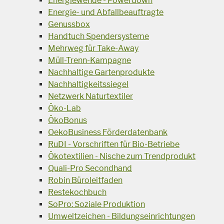
Energiewende - Powerdown
Energie- und Abfallbeauftragte
Genussbox
Handtuch Spendersysteme
Mehrweg für Take-Away
Müll-Trenn-Kampagne
Nachhaltige Gartenprodukte
Nachhaltigkeitssiegel
Netzwerk Naturtextiler
Öko-Lab
ÖkoBonus
OekoBusiness Förderdatenbank
RuDI - Vorschriften für Bio-Betriebe
Ökotextilien - Nische zum Trendprodukt
Quali-Pro Secondhand
Robin Büroleitfaden
Restekochbuch
SoPro: Soziale Produktion
Umweltzeichen - Bildungseinrichtungen