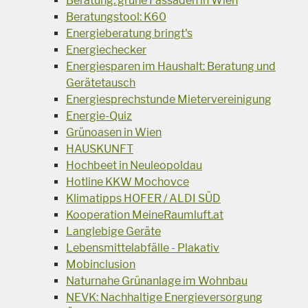
Beratung: grüne Fassaden in Wien
Beratungstool: K60
Energieberatung bringt's
Energiechecker
Energiesparen im Haushalt: Beratung und
Gerätetausch
Energiesprechstunde Mietervereinigung
Energie-Quiz
Grünoasen in Wien
HAUSKUNFT
Hochbeet in Neuleopoldau
Hotline KKW Mochovce
Klimatipps HOFER / ALDI SÜD
Kooperation MeineRaumluft.at
Langlebige Geräte
Lebensmittelabfälle - Plakativ
Mobinclusion
Naturnahe Grünanlage im Wohnbau
NEVK: Nachhaltige Energieversorgung