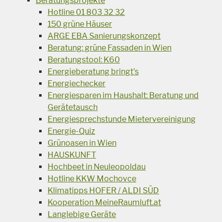
Beratungsprojekte
Hotline 01 803 32 32
150 grüne Häuser
ARGE EBA Sanierungskonzept
Beratung: grüne Fassaden in Wien
Beratungstool: K60
Energieberatung bringt's
Energiechecker
Energiesparen im Haushalt: Beratung und
Gerätetausch
Energiesprechstunde Mietervereinigung
Energie-Quiz
Grünoasen in Wien
HAUSKUNFT
Hochbeet in Neuleopoldau
Hotline KKW Mochovce
Klimatipps HOFER / ALDI SÜD
Kooperation MeineRaumluft.at
Langlebige Geräte