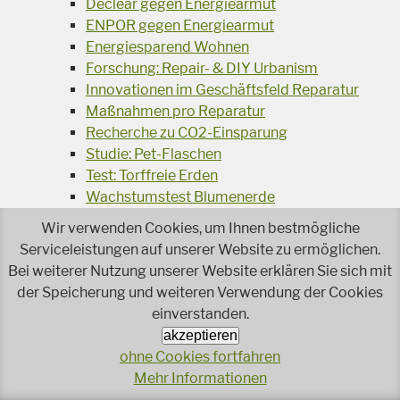
Declear gegen Energiearmut
ENPOR gegen Energiearmut
Energiesparend Wohnen
Forschung: Repair- & DIY Urbanism
Innovationen im Geschäftsfeld Reparatur
Maßnahmen pro Reparatur
Recherche zu CO2-Einsparung
Studie: Pet-Flaschen
Test: Torffreie Erden
Wachstumstest Blumenerde
Wir verwenden Cookies, um Ihnen bestmögliche
Umweltschutz im Betrieb
Serviceleistungen auf unserer Website zu ermöglichen.
Ausschreibungskriterien Wasch- und
Bei weiterer Nutzung unserer Website erklären Sie sich mit
Reinigungsmittel
der Speicherung und weiteren Verwendung der Cookies
Abfallvermeidung Caritas
einverstanden.
Basisworkshops Betreuung
akzeptieren
Beratungen zum betrieblichen Umweltschutz
ohne Cookies fortfahren
Besser Essen für das Klima
Mehr Informationen
Bewertung: Betriebsmittel