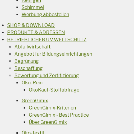
Reinigen
Schimmel
Werbung abbestellen
SHOP & DOWNLOAD
PRODUKTE & ADRESSEN
BETRIEBLICHER UMWELTSCHUTZ
Abfallwirtschaft
Angebot für Bildungseinrichtungen
Begrünung
Beschaffung
Bewertung und Zertifizierung
Öko-Rein
ÖkoKauf-Stoffabfrage
GreenGimix
GreenGimix-Kriterien
GreenGimix - Best Practice
Über GreenGimix
Öko-Textil