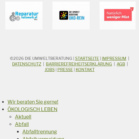
©2026
DIE UMWELTBERATUNG
|
STARTSEITE
|
IMPRESSUM
|
STICHWORTSUCHE
Suchbegriff
DATENSCHUTZ
|
BARRIEREFREIHEITSERKLÄRUNG
|
AGB
|
JOBS
|
PRESSE
|
KONTAKT
Suchen
Wir beraten Sie gerne!
ÖKOLOGISCH LEBEN
Aktuell
Abfall
Abfalltrennung