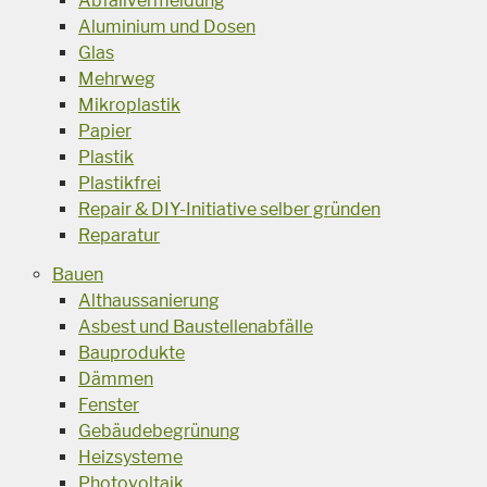
Abfallvermeidung
Aluminium und Dosen
Glas
Mehrweg
Mikroplastik
Papier
Plastik
Plastikfrei
Repair & DIY-Initiative selber gründen
Reparatur
Bauen
Althaussanierung
Asbest und Baustellenabfälle
Bauprodukte
Dämmen
Fenster
Gebäudebegrünung
Heizsysteme
Photovoltaik