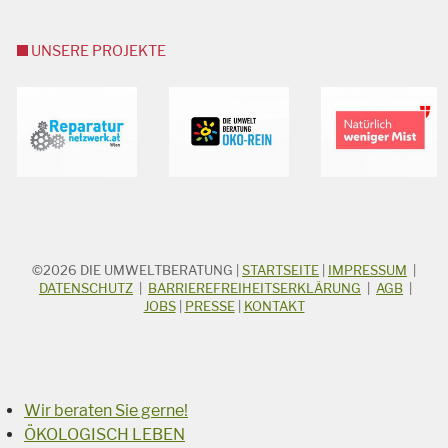
UNSERE PROJEKTE
©2026
DIE UMWELTBERATUNG
|
STARTSEITE
|
IMPRESSUM
|
STICHWORTSUCHE
Suchbegriff
DATENSCHUTZ
|
BARRIEREFREIHEITSERKLÄRUNG
|
AGB
|
JOBS
|
PRESSE
|
KONTAKT
Suchen
Wir beraten Sie gerne!
ÖKOLOGISCH LEBEN