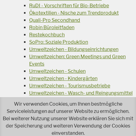
RuDI - Vorschriften für Bio-Betriebe
Ökotextilien - Nische zum Trendprodukt
Quali-Pro Secondhand
Robin Büroleitfaden
Restekochbuch
SoPro: Soziale Produktion
Umweltzeichen - Bildungseinrichtungen
Umweltzeichen: Green Meetings und Green
Events
Umweltzeichen - Schulen
Umweltzeichen - Kindergärten
Umweltzeichen - Tourismusbetriebe
Umweltzeichen - Wasch- und Reingungsmittel
Veranstaltungsreihe Ressourcen-Effizienz
Wir verwenden Cookies, um Ihnen bestmögliche
Wiederverwendung von Elektroaltgeräten
Serviceleistungen auf unserer Website zu ermöglichen.
Wasser - das Businessgetränk
Bei weiterer Nutzung unserer Website erklären Sie sich mit
Wohnprojekt Parcours
der Speicherung und weiteren Verwendung der Cookies
einverstanden.
Jetzt faire und ökologische Mode kaufen!