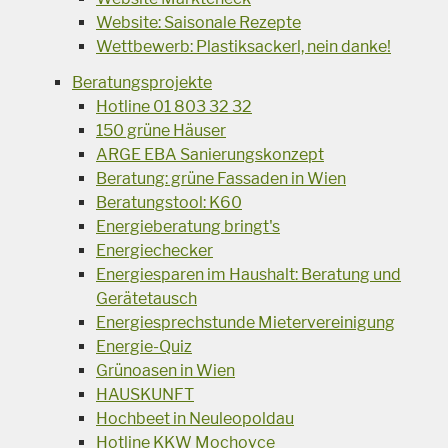
Website: Saisonale Rezepte
Wettbewerb: Plastiksackerl, nein danke!
Beratungsprojekte
Hotline 01 803 32 32
150 grüne Häuser
ARGE EBA Sanierungskonzept
Beratung: grüne Fassaden in Wien
Beratungstool: K60
Energieberatung bringt's
Energiechecker
Energiesparen im Haushalt: Beratung und
Gerätetausch
Energiesprechstunde Mietervereinigung
Energie-Quiz
Grünoasen in Wien
HAUSKUNFT
Hochbeet in Neuleopoldau
Hotline KKW Mochovce