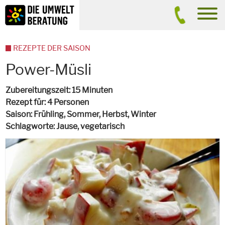
Inhalt
Suche
men
REZEPTE DER SAISON
Power-Müsli
Zubereitungszeit
15 Minuten
Rezept für
4 Personen
Saison
Frühling, Sommer, Herbst, Winter
Schlagworte
Jause,
vegetarisch