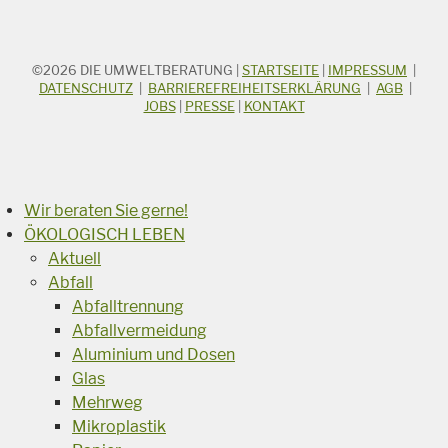
©2026
DIE UMWELTBERATUNG
|
STARTSEITE
|
IMPRESSUM
|
STICHWORTSUCHE
Suchbegriff
DATENSCHUTZ
|
BARRIEREFREIHEITSERKLÄRUNG
|
AGB
|
JOBS
|
PRESSE
|
KONTAKT
Suchen
Wir beraten Sie gerne!
ÖKOLOGISCH LEBEN
Aktuell
Abfall
Abfalltrennung
Abfallvermeidung
Aluminium und Dosen
Glas
Mehrweg
Mikroplastik