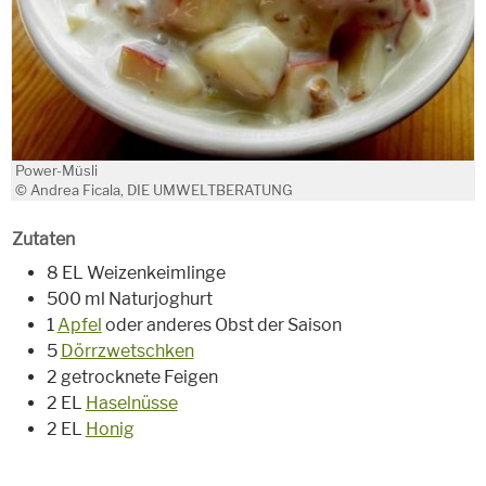
Power-Müsli
© Andrea Ficala, DIE UMWELTBERATUNG
Zutaten
8 EL Weizenkeimlinge
500 ml Naturjoghurt
1
Apfel
oder anderes Obst der Saison
5
Dörrzwetschken
2 getrocknete Feigen
2 EL
Haselnüsse
2 EL
Honig