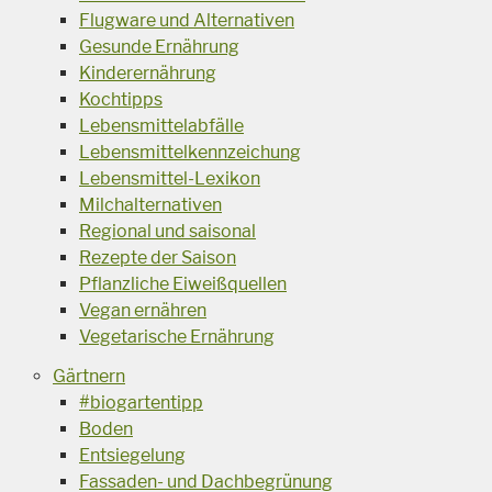
Flugware und Alternativen
Gesunde Ernährung
Kinderernährung
Kochtipps
Lebensmittelabfälle
Lebensmittelkennzeichung
Lebensmittel-Lexikon
Milchalternativen
Regional und saisonal
Rezepte der Saison
Pflanzliche Eiweißquellen
Vegan ernähren
Vegetarische Ernährung
Gärtnern
#biogartentipp
Boden
Entsiegelung
Fassaden- und Dachbegrünung