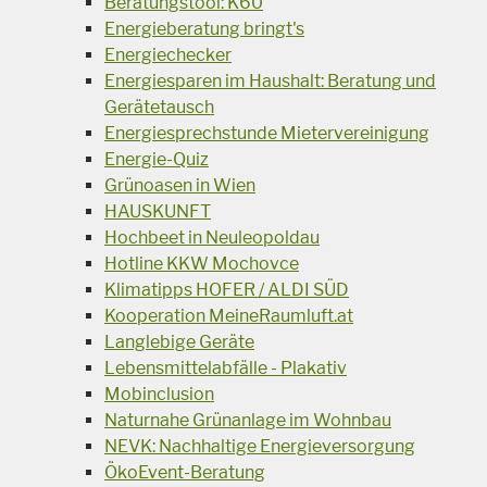
Beratungstool: K60
Energieberatung bringt's
Energiechecker
Energiesparen im Haushalt: Beratung und
Gerätetausch
Energiesprechstunde Mietervereinigung
Energie-Quiz
Grünoasen in Wien
HAUSKUNFT
Hochbeet in Neuleopoldau
Hotline KKW Mochovce
Klimatipps HOFER / ALDI SÜD
Kooperation MeineRaumluft.at
Langlebige Geräte
Lebensmittelabfälle - Plakativ
Mobinclusion
Naturnahe Grünanlage im Wohnbau
NEVK: Nachhaltige Energieversorgung
ÖkoEvent-Beratung