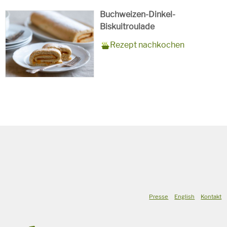
Buchweizen-Dinkel-
Biskuitroulade
Zubereitungszeit
15 Minuten + 10 Minuten
Rezept
10 Personen
Saison
Sommer
Rezept nachkochen
Backzeit
für
Schlagworte
Süßspeise,
vegetarisch
Presse
English
Kontakt