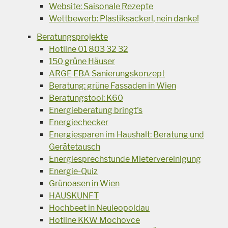
Website: Saisonale Rezepte
Wettbewerb: Plastiksackerl, nein danke!
Beratungsprojekte
Hotline 01 803 32 32
150 grüne Häuser
ARGE EBA Sanierungskonzept
Beratung: grüne Fassaden in Wien
Beratungstool: K60
Energieberatung bringt's
Energiechecker
Energiesparen im Haushalt: Beratung und
Gerätetausch
Energiesprechstunde Mietervereinigung
Energie-Quiz
Grünoasen in Wien
HAUSKUNFT
Hochbeet in Neuleopoldau
Hotline KKW Mochovce