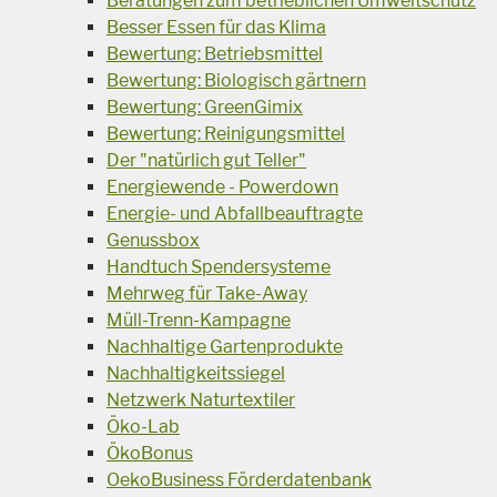
Beratungen zum betrieblichen Umweltschutz
Besser Essen für das Klima
Bewertung: Betriebsmittel
Bewertung: Biologisch gärtnern
Bewertung: GreenGimix
Bewertung: Reinigungsmittel
Der "natürlich gut Teller"
Energiewende - Powerdown
Energie- und Abfallbeauftragte
Genussbox
Handtuch Spendersysteme
Mehrweg für Take-Away
Müll-Trenn-Kampagne
Nachhaltige Gartenprodukte
Nachhaltigkeitssiegel
Netzwerk Naturtextiler
Öko-Lab
ÖkoBonus
OekoBusiness Förderdatenbank