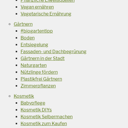
Pflanzliche Eiweißquellen
Vegan ernähren
Vegetarische Ernährung
Gärtnern
#biogartentipp
Boden
Entsiegelung
Fassaden- und Dachbegrünung
Gärtnern in der Stadt
Naturgarten
Nützlinge fördern
Plastikfrei Gärtnern
Zimmerpflanzen
Kosmetik
Babypflege
Kosmetik DIYs
Kosmetik Selbermachen
Kosmetik zum Kaufen