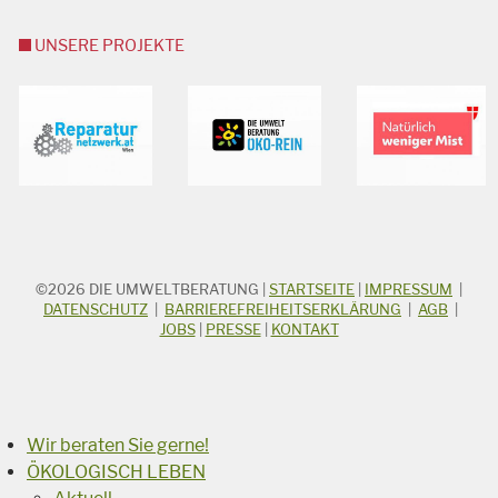
UNSERE PROJEKTE
©2026
DIE UMWELTBERATUNG
|
STARTSEITE
|
IMPRESSUM
|
STICHWORTSUCHE
Suchbegriff
DATENSCHUTZ
|
BARRIEREFREIHEITSERKLÄRUNG
|
AGB
|
JOBS
|
PRESSE
|
KONTAKT
Suchen
Wir beraten Sie gerne!
ÖKOLOGISCH LEBEN