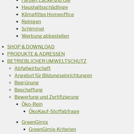
Farben, Lacke und Öle
Haushaltsschädlinge
Klimafittes Homeoffice
Reinigen
Schimmel
Werbung abbestellen
SHOP & DOWNLOAD
PRODUKTE & ADRESSEN
BETRIEBLICHER UMWELTSCHUTZ
Abfallwirtschaft
Angebot für Bildungseinrichtungen
Begrünung
Beschaffung
Bewertung und Zertifizierung
Öko-Rein
ÖkoKauf-Stoffabfrage
GreenGimix
GreenGimix-Kriterien