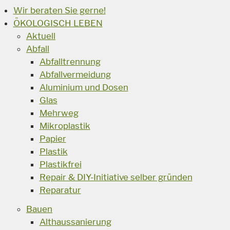
Wir beraten Sie gerne!
ÖKOLOGISCH LEBEN
Aktuell
Abfall
Abfalltrennung
Abfallvermeidung
Aluminium und Dosen
Glas
Mehrweg
Mikroplastik
Papier
Plastik
Plastikfrei
Repair & DIY-Initiative selber gründen
Reparatur
Bauen
Althaussanierung