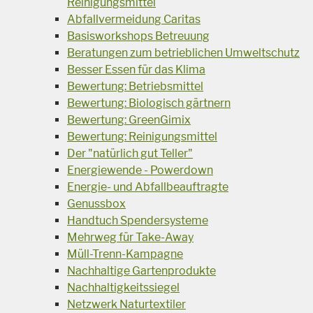
Reinigungsmittel
Abfallvermeidung Caritas
Basisworkshops Betreuung
Beratungen zum betrieblichen Umweltschutz
Besser Essen für das Klima
Bewertung: Betriebsmittel
Bewertung: Biologisch gärtnern
Bewertung: GreenGimix
Bewertung: Reinigungsmittel
Der "natürlich gut Teller"
Energiewende - Powerdown
Energie- und Abfallbeauftragte
Genussbox
Handtuch Spendersysteme
Mehrweg für Take-Away
Müll-Trenn-Kampagne
Nachhaltige Gartenprodukte
Nachhaltigkeitssiegel
Netzwerk Naturtextiler