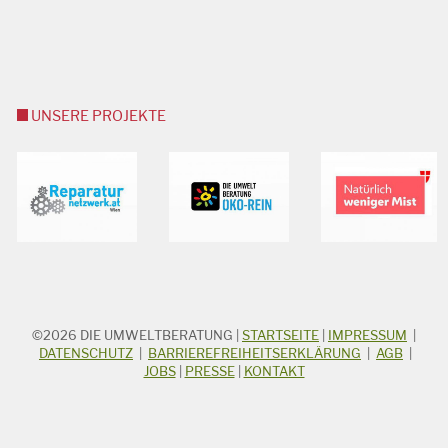
UNSERE PROJEKTE
©2026
DIE UMWELTBERATUNG
|
STARTSEITE
|
IMPRESSUM
|
STICHWORTSUCHE
Suchbegriff
DATENSCHUTZ
|
BARRIEREFREIHEITSERKLÄRUNG
|
AGB
|
JOBS
|
PRESSE
|
KONTAKT
Suchen