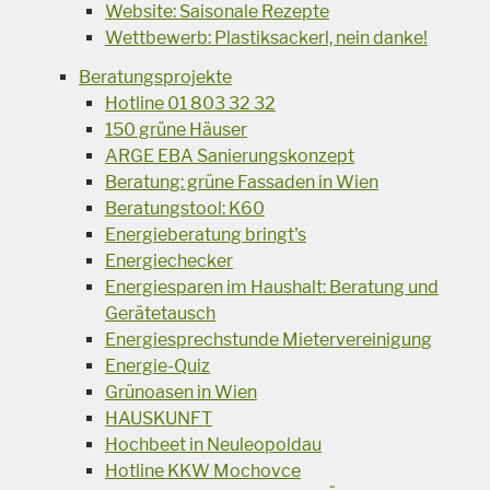
Website: Saisonale Rezepte
Wettbewerb: Plastiksackerl, nein danke!
Beratungsprojekte
Hotline 01 803 32 32
150 grüne Häuser
ARGE EBA Sanierungskonzept
Beratung: grüne Fassaden in Wien
Beratungstool: K60
Energieberatung bringt's
Energiechecker
Energiesparen im Haushalt: Beratung und
Gerätetausch
Energiesprechstunde Mietervereinigung
Energie-Quiz
Grünoasen in Wien
HAUSKUNFT
Hochbeet in Neuleopoldau
Hotline KKW Mochovce