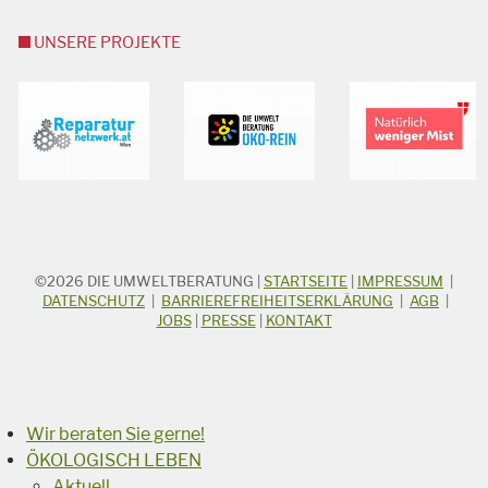
UNSERE PROJEKTE
©2026
DIE UMWELTBERATUNG
|
STARTSEITE
|
IMPRESSUM
|
STICHWORTSUCHE
Suchbegriff
DATENSCHUTZ
|
BARRIEREFREIHEITSERKLÄRUNG
|
AGB
|
JOBS
|
PRESSE
|
KONTAKT
Suchen
Wir beraten Sie gerne!
ÖKOLOGISCH LEBEN
Aktuell