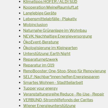
Klimatipps HOFER / ALDI SÜD
Kooperation MeineRaumluft.at
Langlebige Geräte
Lebensmittelabfälle - Plakativ
Mobinclusion
Naturnahe Grünanlage im Wohnbau
NEVK: Nachhaltige Energieversorgung
ÖkoEvent-Beratung
Ökologisierung im Kleingarten
Unterstützung: Earth Night
Reparaturnetzwerk
Reparatur im Q19
RenoBooster: One-Stop-Shop für Renovierung
SELF: Nachbar*innen helfen Energiesparen
Smartes Wohnen - Stadtteilarbeit
Tupper your energy
Veranstaltungsreihe Reduce - Re-Use - Repair
VERBUND-Stromhilfefonds der Caritas
Wiener Energieunterstützung