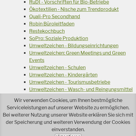
RuDI - Vorschriften für Bio-Betriebe
Ökotextilien - Nische zum Trendprodukt
Quali-Pro Secondhand
Robin Büroleitfaden
Restekochbuch
SoPro: Soziale Produktion
Umweltzeichen - Bildungseinrichtungen
Umweltzeichen: Green Meetings und Green
Events
Umweltzeichen - Schulen
Umweltzeichen - Kindergärten
Umweltzeichen - Tourismusbetriebe
Umweltzeichen - Wasch- und Reingungsmittel
Veranstaltungsreihe Ressourcen-Effizienz
Wir verwenden Cookies, um Ihnen bestmögliche
Wiederverwendung von Elektroaltgeräten
Serviceleistungen auf unserer Website zu ermöglichen.
Wasser - das Businessgetränk
Bei weiterer Nutzung unserer Website erklären Sie sich mit
Wohnprojekt Parcours
der Speicherung und weiteren Verwendung der Cookies
einverstanden.
Jetzt faire und ökologische Mode kaufen!