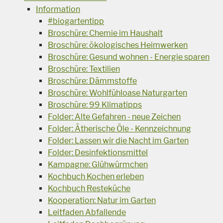
Information
#biogartentipp
Broschüre: Chemie im Haushalt
Broschüre: ökologisches Heimwerken
Broschüre: Gesund wohnen - Energie sparen
Broschüre: Textilien
Broschüre: Dämmstoffe
Broschüre: Wohlfühloase Naturgarten
Broschüre: 99 Klimatipps
Folder: Alte Gefahren - neue Zeichen
Folder: Ätherische Öle - Kennzeichnung
Folder: Lassen wir die Nacht im Garten
Folder: Desinfektionsmittel
Kampagne: Glühwürmchen
Kochbuch Kochen erleben
Kochbuch Resteküche
Kooperation: Natur im Garten
Leitfaden Abfallende