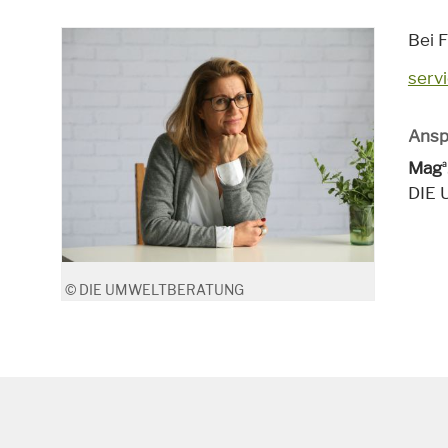
Bei F
serv
Ansp
Mag
a
DIE
© DIE UMWELTBERATUNG