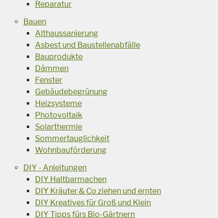
Reparatur
Bauen
Althaussanierung
Asbest und Baustellenabfälle
Bauprodukte
Dämmen
Fenster
Gebäudebegrünung
Heizsysteme
Photovoltaik
Solarthermie
Sommertauglichkeit
Wohnbauförderung
DIY - Anleitungen
DIY Haltbarmachen
DIY Kräuter & Co ziehen und ernten
DIY Kreatives für Groß und Klein
DIY Tipps fürs Bio-Gärtnern