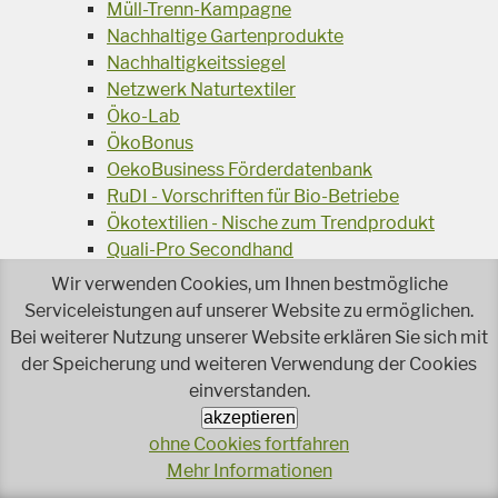
Müll-Trenn-Kampagne
Nachhaltige Gartenprodukte
Nachhaltigkeitssiegel
Netzwerk Naturtextiler
Öko-Lab
ÖkoBonus
OekoBusiness Förderdatenbank
RuDI - Vorschriften für Bio-Betriebe
Ökotextilien - Nische zum Trendprodukt
Quali-Pro Secondhand
Robin Büroleitfaden
Wir verwenden Cookies, um Ihnen bestmögliche
Restekochbuch
Serviceleistungen auf unserer Website zu ermöglichen.
SoPro: Soziale Produktion
Bei weiterer Nutzung unserer Website erklären Sie sich mit
Umweltzeichen - Bildungseinrichtungen
der Speicherung und weiteren Verwendung der Cookies
Umweltzeichen: Green Meetings und Green
einverstanden.
Events
akzeptieren
Umweltzeichen - Schulen
ohne Cookies fortfahren
Umweltzeichen - Kindergärten
Mehr Informationen
Umweltzeichen - Tourismusbetriebe