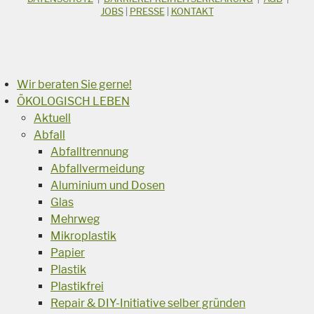
Suchbegriff
JOBS
|
PRESSE
|
KONTAKT
Suchen
Wir beraten Sie gerne!
ÖKOLOGISCH LEBEN
Aktuell
Abfall
Abfalltrennung
Abfallvermeidung
Aluminium und Dosen
Glas
Mehrweg
Mikroplastik
Papier
Plastik
Plastikfrei
Repair & DIY-Initiative selber gründen