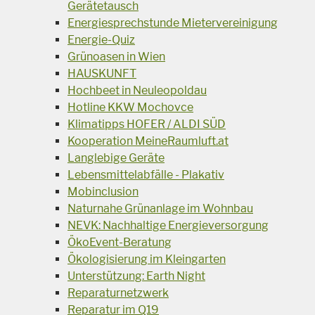
Gerätetausch
Energiesprechstunde Mietervereinigung
Energie-Quiz
Grünoasen in Wien
HAUSKUNFT
Hochbeet in Neuleopoldau
Hotline KKW Mochovce
Klimatipps HOFER / ALDI SÜD
Kooperation MeineRaumluft.at
Langlebige Geräte
Lebensmittelabfälle - Plakativ
Mobinclusion
Naturnahe Grünanlage im Wohnbau
NEVK: Nachhaltige Energieversorgung
ÖkoEvent-Beratung
Ökologisierung im Kleingarten
Unterstützung: Earth Night
Reparaturnetzwerk
Reparatur im Q19