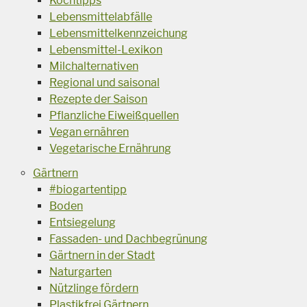
Kochtipps
Lebensmittelabfälle
Lebensmittelkennzeichung
Lebensmittel-Lexikon
Milchalternativen
Regional und saisonal
Rezepte der Saison
Pflanzliche Eiweißquellen
Vegan ernähren
Vegetarische Ernährung
Gärtnern
#biogartentipp
Boden
Entsiegelung
Fassaden- und Dachbegrünung
Gärtnern in der Stadt
Naturgarten
Nützlinge fördern
Plastikfrei Gärtnern