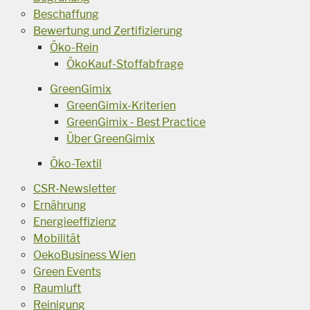
Beschaffung
Bewertung und Zertifizierung
Öko-Rein
ÖkoKauf-Stoffabfrage
GreenGimix
GreenGimix-Kriterien
GreenGimix - Best Practice
Über GreenGimix
Öko-Textil
CSR-Newsletter
Ernährung
Energieeffizienz
Mobilität
OekoBusiness Wien
Green Events
Raumluft
Reinigung