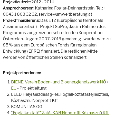
2012 - 2014
Projektlaufzeit:
Katharina Foglar-Deinhardstein, Tel.: +
Ansprechperson:
0043 1 803 32 32, service@umweltberatung.at
Das ETZ (Europäische territoriale
Projektfinanzierung:
Zusammenarbeit) - Projekt SoPro, das im Rahmen des
Programms zur grenzüberschreitenden Kooperation
Österreich-Ungarn 2007-2013 genehmigt wurde, wird zu
85 % aus dem Europäischen Fonds für regionalen
Entwicklung (EFRE) finanziert. Die restlichen Mittel
werden von öffentlichen Stellen kofinanziert.
ProjektpartnerInnen:
BIENE, Verein Boden- und Bioenergienetzwerk NÖ /
EU
- Projektleitung
LEED Helyi Gazdaság- és, Foglalkoztatásfejlesztési,
Közhasznú Nonprofit Kft
KOMUNITAS OG
"Foglalkoztató" ZalA-KAR Nonprofit Közhasznú Kft.