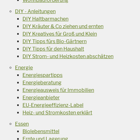
Wohnbauförderung
DIY - Anleitungen
DIY Haltbarmachen
DIY Kräuter & Co ziehen und ernten
DIY Kreatives für Groß und Klein
DIY Tipps fürs Bio-Gärtnern
DIY Tipps für den Haushalt
DIY Strom- und Heizkosten abschätzen
Energie
Energiespartipps
Energieberatung
Energieausweis für Immobilien
Energieanbieter
EU-Energieeffizienz-Label
Heiz- und Stromkosten erklärt
Essen
Biolebensmittel
Ernte und Lagerung