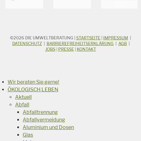
©2026
DIE UMWELTBERATUNG
|
STARTSEITE
|
IMPRESSUM
|
STICHWORTSUCHE
Suchbegriff
DATENSCHUTZ
|
BARRIEREFREIHEITSERKLÄRUNG
|
AGB
|
JOBS
|
PRESSE
|
KONTAKT
Suchen
Wir beraten Sie gerne!
ÖKOLOGISCH LEBEN
Aktuell
Abfall
Abfalltrennung
Abfallvermeidung
Aluminium und Dosen
Glas