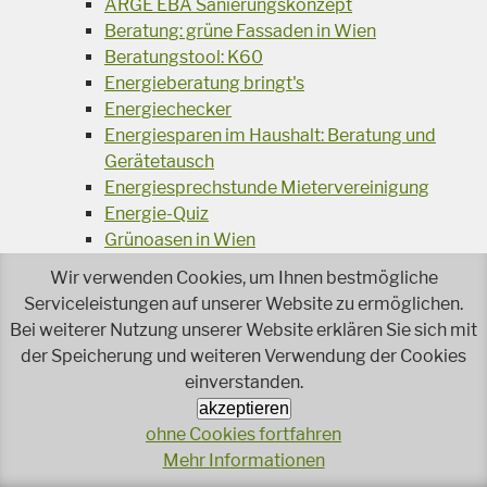
ARGE EBA Sanierungskonzept
Beratung: grüne Fassaden in Wien
Beratungstool: K60
Energieberatung bringt's
Energiechecker
Energiesparen im Haushalt: Beratung und
Gerätetausch
Energiesprechstunde Mietervereinigung
Energie-Quiz
Grünoasen in Wien
HAUSKUNFT
Wir verwenden Cookies, um Ihnen bestmögliche
Hochbeet in Neuleopoldau
Serviceleistungen auf unserer Website zu ermöglichen.
Hotline KKW Mochovce
Bei weiterer Nutzung unserer Website erklären Sie sich mit
Klimatipps HOFER / ALDI SÜD
der Speicherung und weiteren Verwendung der Cookies
Kooperation MeineRaumluft.at
einverstanden.
Langlebige Geräte
akzeptieren
Lebensmittelabfälle - Plakativ
ohne Cookies fortfahren
Mobinclusion
Mehr Informationen
Naturnahe Grünanlage im Wohnbau