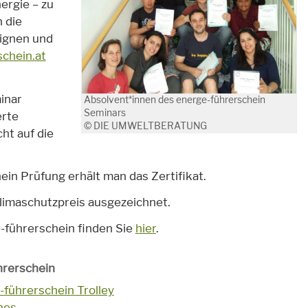
rgie – zu
 die
eignen und
schein.at
inar
Absolvent*innen des energe-führerschein
Seminars
rte
© DIE UMWELTBERATUNG
ht auf die
in Prüfung erhält man das Zertifikat.
limaschutzpreis ausgezeichnet.
-führerschein finden Sie
hier
.
hrerschein
-führerschein Trolley
hes