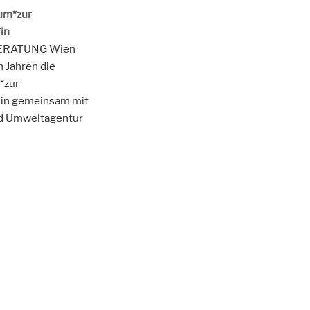
um*zur
in
ERATUNG Wien
n Jahren die
*zur
*in gemeinsam mit
nd Umweltagentur