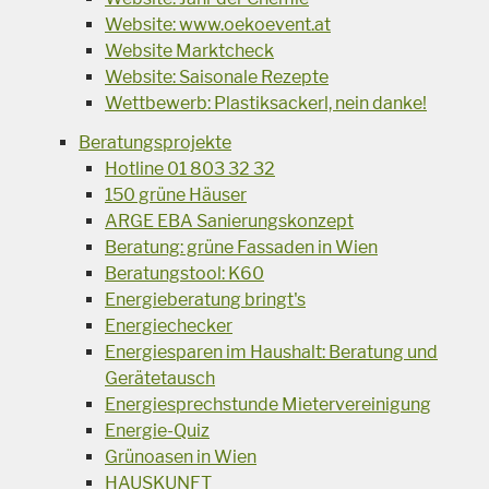
Website: www.oekoevent.at
Website Marktcheck
Website: Saisonale Rezepte
Wettbewerb: Plastiksackerl, nein danke!
Beratungsprojekte
Hotline 01 803 32 32
150 grüne Häuser
ARGE EBA Sanierungskonzept
Beratung: grüne Fassaden in Wien
Beratungstool: K60
Energieberatung bringt's
Energiechecker
Energiesparen im Haushalt: Beratung und
Gerätetausch
Energiesprechstunde Mietervereinigung
Energie-Quiz
Grünoasen in Wien
HAUSKUNFT