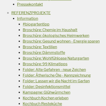
Pressekontakt
REFERENZPROJEKTE
Information
#biogartentipp
Broschüre: Chemie im Haushalt
Broschüre: ökologisches Heimwerken
Broschüre: Gesund wohnen - Energie sparen
Broschüre: Textilien
Broschüre: Dämmstoffe
Broschüre: Wohlfühloase Naturgarten
Broschüre: 99 Klimatipps
Folder: Alte Gefahren - neue Zeichen
Folder: Ätherische Öle - Kennzeichnung
Folder: Lassen wir die Nacht im Garten
Folder: Desinfektionsmittel
Kampagne: Glühwürmchen
Kochbuch Kochen erleben
Kochbuch Resteküche