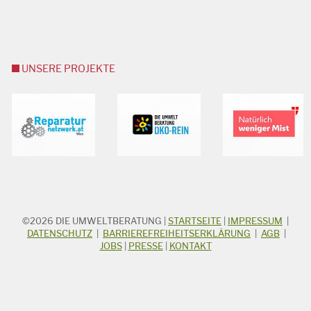
UNSERE PROJEKTE
©2026
DIE UMWELTBERATUNG
|
STARTSEITE
|
IMPRESSUM
|
STICHWORTSUCHE
Suchbegriff
DATENSCHUTZ
|
BARRIEREFREIHEITSERKLÄRUNG
|
AGB
|
JOBS
|
PRESSE
|
KONTAKT
Suchen