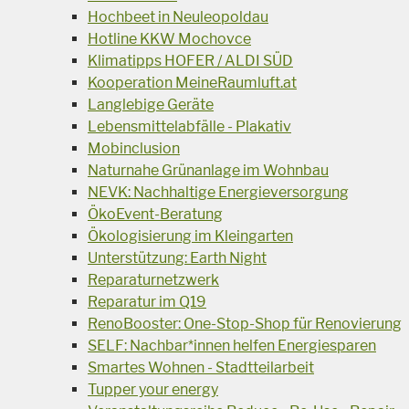
Hochbeet in Neuleopoldau
Hotline KKW Mochovce
Klimatipps HOFER / ALDI SÜD
Kooperation MeineRaumluft.at
Langlebige Geräte
Lebensmittelabfälle - Plakativ
Mobinclusion
Naturnahe Grünanlage im Wohnbau
NEVK: Nachhaltige Energieversorgung
ÖkoEvent-Beratung
Ökologisierung im Kleingarten
Unterstützung: Earth Night
Reparaturnetzwerk
Reparatur im Q19
RenoBooster: One-Stop-Shop für Renovierung
SELF: Nachbar*innen helfen Energiesparen
Smartes Wohnen - Stadtteilarbeit
Tupper your energy