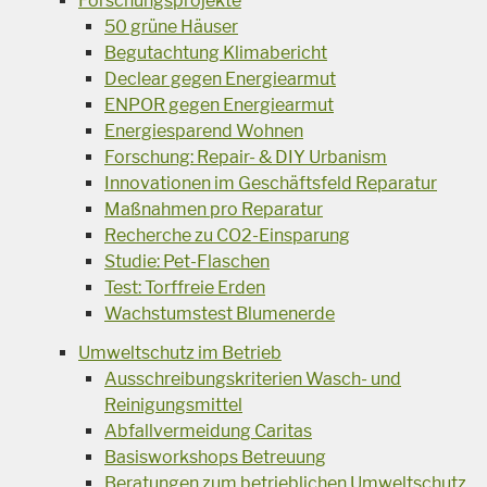
Forschungsprojekte
50 grüne Häuser
Begutachtung Klimabericht
Declear gegen Energiearmut
ENPOR gegen Energiearmut
Energiesparend Wohnen
Forschung: Repair- & DIY Urbanism
Innovationen im Geschäftsfeld Reparatur
Maßnahmen pro Reparatur
Recherche zu CO2-Einsparung
Studie: Pet-Flaschen
Test: Torffreie Erden
Wachstumstest Blumenerde
Umweltschutz im Betrieb
Ausschreibungskriterien Wasch- und
Reinigungsmittel
Abfallvermeidung Caritas
Basisworkshops Betreuung
Beratungen zum betrieblichen Umweltschutz