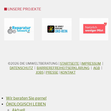
UNSERE PROJEKTE
©2026
DIE UMWELTBERATUNG
|
STARTSEITE
|
IMPRESSUM
|
STICHWORTSUCHE
Suchbegriff
DATENSCHUTZ
|
BARRIEREFREIHEITSERKLÄRUNG
|
AGB
|
JOBS
|
PRESSE
|
KONTAKT
Suchen
Wir beraten Sie gerne!
ÖKOLOGISCH LEBEN
Aktuell