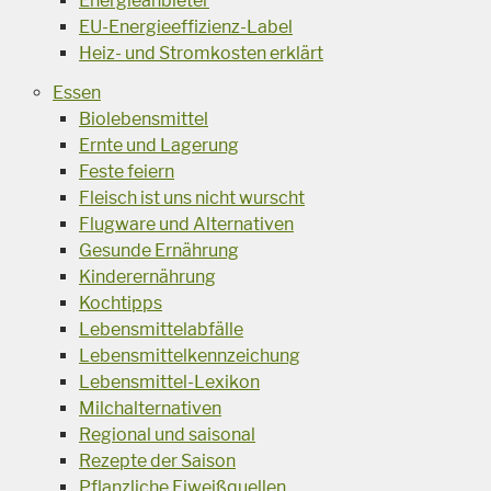
Energieanbieter
EU-Energieeffizienz-Label
Heiz- und Stromkosten erklärt
Essen
Biolebensmittel
Ernte und Lagerung
Feste feiern
Fleisch ist uns nicht wurscht
Flugware und Alternativen
Gesunde Ernährung
Kinderernährung
Kochtipps
Lebensmittelabfälle
Lebensmittelkennzeichung
Lebensmittel-Lexikon
Milchalternativen
Regional und saisonal
Rezepte der Saison
Pflanzliche Eiweißquellen