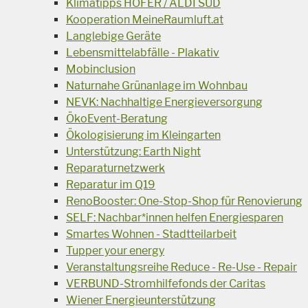
Klimatipps HOFER / ALDI SÜD
Kooperation MeineRaumluft.at
Langlebige Geräte
Lebensmittelabfälle - Plakativ
Mobinclusion
Naturnahe Grünanlage im Wohnbau
NEVK: Nachhaltige Energieversorgung
ÖkoEvent-Beratung
Ökologisierung im Kleingarten
Unterstützung: Earth Night
Reparaturnetzwerk
Reparatur im Q19
RenoBooster: One-Stop-Shop für Renovierung
SELF: Nachbar*innen helfen Energiesparen
Smartes Wohnen - Stadtteilarbeit
Tupper your energy
Veranstaltungsreihe Reduce - Re-Use - Repair
VERBUND-Stromhilfefonds der Caritas
Wiener Energieunterstützung