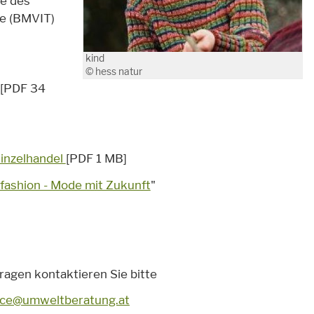
ve des
ie (BMVIT)
kind
© hess natur
[PDF 34
Einzelhandel
[PDF 1 MB]
fashion - Mode mit Zukunft
"
ragen kontaktieren Sie bitte
ice@umweltberatung.at