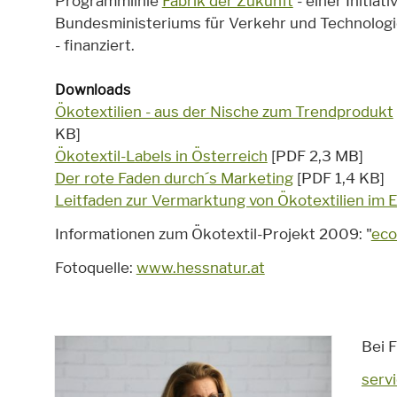
Programmlinie
Fabrik der Zukunft
- einer Initiati
Bundesministeriums für Verkehr und Technolog
- finanziert.
Downloads
Ökotextilien - aus der Nische zum Trendprodukt
KB]
Ökotextil-Labels in Österreich
[PDF 2,3 MB]
Der rote Faden durch´s Marketing
[PDF 1,4 KB]
Leitfaden zur Vermarktung von Ökotextilien im 
Informationen zum Ökotextil-Projekt 2009: "
eco
Fotoquelle:
www.hessnatur.at
Bei F
serv