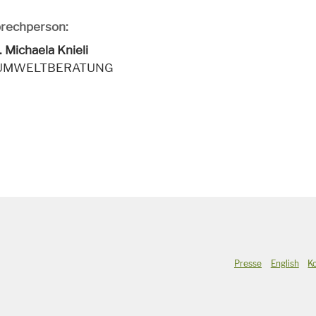
rechperson:
. Michaela Knieli
 UMWELTBERATUNG
Presse
English
K