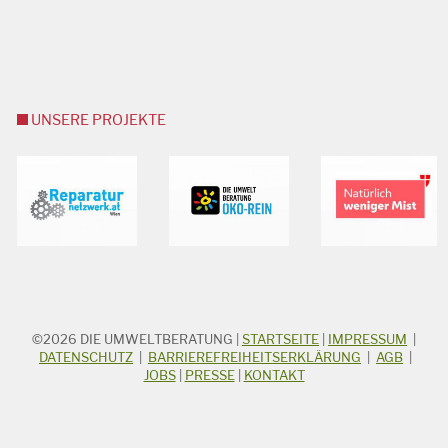
UNSERE PROJEKTE
©2026
DIE UMWELTBERATUNG
|
STARTSEITE
|
IMPRESSUM
|
STICHWORTSUCHE
Suchbegriff
DATENSCHUTZ
|
BARRIEREFREIHEITSERKLÄRUNG
|
AGB
|
JOBS
|
PRESSE
|
KONTAKT
Suchen