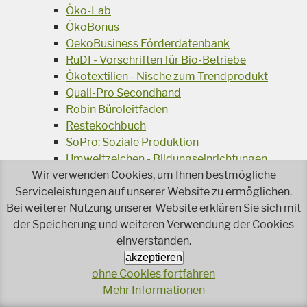
Öko-Lab
ÖkoBonus
OekoBusiness Förderdatenbank
RuDI - Vorschriften für Bio-Betriebe
Ökotextilien - Nische zum Trendprodukt
Quali-Pro Secondhand
Robin Büroleitfaden
Restekochbuch
SoPro: Soziale Produktion
Umweltzeichen - Bildungseinrichtungen
Wir verwenden Cookies, um Ihnen bestmögliche
Umweltzeichen: Green Meetings und Green
Serviceleistungen auf unserer Website zu ermöglichen.
Events
Bei weiterer Nutzung unserer Website erklären Sie sich mit
Umweltzeichen - Schulen
der Speicherung und weiteren Verwendung der Cookies
Umweltzeichen - Kindergärten
einverstanden.
Umweltzeichen - Tourismusbetriebe
Umweltzeichen - Wasch- und Reingungsmittel
akzeptieren
ohne Cookies fortfahren
Veranstaltungsreihe Ressourcen-Effizienz
Mehr Informationen
Wiederverwendung von Elektroaltgeräten
Wasser - das Businessgetränk