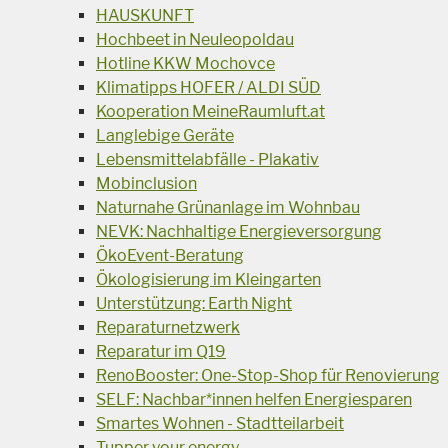
HAUSKUNFT
Hochbeet in Neuleopoldau
Hotline KKW Mochovce
Klimatipps HOFER / ALDI SÜD
Kooperation MeineRaumluft.at
Langlebige Geräte
Lebensmittelabfälle - Plakativ
Mobinclusion
Naturnahe Grünanlage im Wohnbau
NEVK: Nachhaltige Energieversorgung
ÖkoEvent-Beratung
Ökologisierung im Kleingarten
Unterstützung: Earth Night
Reparaturnetzwerk
Reparatur im Q19
RenoBooster: One-Stop-Shop für Renovierung
SELF: Nachbar*innen helfen Energiesparen
Smartes Wohnen - Stadtteilarbeit
Tupper your energy