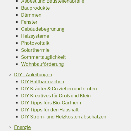
Asbest und Baustellenabfälle
Bauprodukte
Dämmen
Fenster
Gebäudebegrünung
Heizsysteme
Photovoltaik
Solarthermie
Sommertauglichkeit
Wohnbauförderung
DIY - Anleitungen
DIY Haltbarmachen
DIY Kräuter & Co ziehen und ernten
DIY Kreatives für Groß und Klein
DIY Tipps fürs Bio-Gärtnern
DIY Tipps für den Haushalt
DIY Strom- und Heizkosten abschätzen
Energie