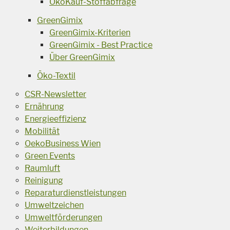
ÖkoKauf-Stoffabfrage
GreenGimix
GreenGimix-Kriterien
GreenGimix - Best Practice
Über GreenGimix
Öko-Textil
CSR-Newsletter
Ernährung
Energieeffizienz
Mobilität
OekoBusiness Wien
Green Events
Raumluft
Reinigung
Reparaturdienstleistungen
Umweltzeichen
Umweltförderungen
Weiterbildungen