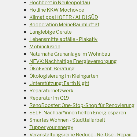
Hochbeet in Neuleopoldau
Hotline KKW Mochovce
Klimatipps HOFER / ALDI SÜD
Kooperation MeineRaumluft.at
Langlebige Geräte
Lebensmittelabfälle - Plakativ
Mobinclusion
Naturnahe Grünanlage im Wohnbau
NEVK: Nachhaltige Energieversorgung
ÖkoEvent-Beratung
Ökologisierung im Kleingarten
Unterstützung: Earth Night
Reparaturnetzwerk
Reparatur im Q19
RenoBooster: One-Stop-Shop für Renovierung
SELF: Nachbar*innen helfen Energiesparen
Smartes Wohnen - Stadtteilarbeit
Tupper your energy
Veranstaltungsreihe Reduce - Re-Use - Repair