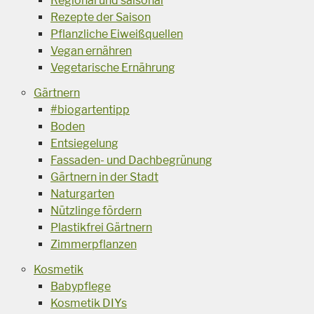
Regional und saisonal
Rezepte der Saison
Pflanzliche Eiweißquellen
Vegan ernähren
Vegetarische Ernährung
Gärtnern
#biogartentipp
Boden
Entsiegelung
Fassaden- und Dachbegrünung
Gärtnern in der Stadt
Naturgarten
Nützlinge fördern
Plastikfrei Gärtnern
Zimmerpflanzen
Kosmetik
Babypflege
Kosmetik DIYs