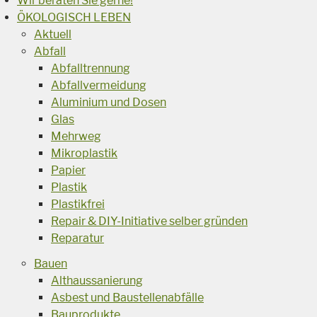
Wir beraten Sie gerne!
ÖKOLOGISCH LEBEN
Aktuell
Abfall
Abfalltrennung
Abfallvermeidung
Aluminium und Dosen
Glas
Mehrweg
Mikroplastik
Papier
Plastik
Plastikfrei
Repair & DIY-Initiative selber gründen
Reparatur
Bauen
Althaussanierung
Asbest und Baustellenabfälle
Bauprodukte