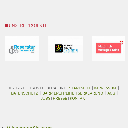
UNSERE PROJEKTE
©2026
DIE UMWELTBERATUNG
|
STARTSEITE
|
IMPRESSUM
|
STICHWORTSUCHE
Suchbegriff
DATENSCHUTZ
|
BARRIEREFREIHEITSERKLÄRUNG
|
AGB
|
JOBS
|
PRESSE
|
KONTAKT
Suchen