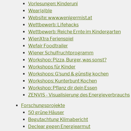
Vorlesungen: Kinderuni
Wear(a)ble
Website: www.wenigermist.at
Wettbewerb: Lifehacks
Wettbewerb: Reiche Ernte im Kindergarten
WienXtra Ferienspiel
Wefair Foodtrailer
Wiener Schulfruchtprogramm
Workshop: Pizza, Burger, was sonst?
Workshops für Kinder
Workshops: G'sund & günstig kochen
Workshops: Kunterbunt Kochen
Workshop: Pflanz dir dein Essen
ZENVIS - Visualisierung des Energieverbrauchs
Forschungsprojekte
50 grüne Häuser
Begutachtung Klimabericht
Declear gegen Energiearmut