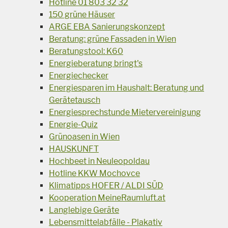
Hotline 01 803 32 32
150 grüne Häuser
ARGE EBA Sanierungskonzept
Beratung: grüne Fassaden in Wien
Beratungstool: K60
Energieberatung bringt's
Energiechecker
Energiesparen im Haushalt: Beratung und
Gerätetausch
Energiesprechstunde Mietervereinigung
Energie-Quiz
Grünoasen in Wien
HAUSKUNFT
Hochbeet in Neuleopoldau
Hotline KKW Mochovce
Klimatipps HOFER / ALDI SÜD
Kooperation MeineRaumluft.at
Langlebige Geräte
Lebensmittelabfälle - Plakativ