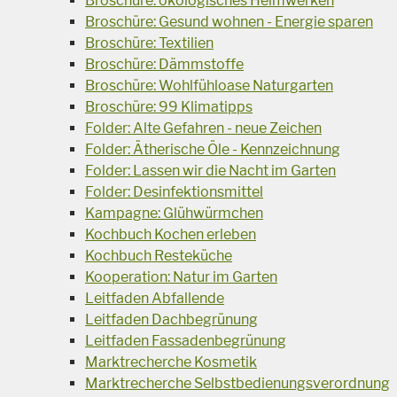
Broschüre: ökologisches Heimwerken
Broschüre: Gesund wohnen - Energie sparen
Broschüre: Textilien
Broschüre: Dämmstoffe
Broschüre: Wohlfühloase Naturgarten
Broschüre: 99 Klimatipps
Folder: Alte Gefahren - neue Zeichen
Folder: Ätherische Öle - Kennzeichnung
Folder: Lassen wir die Nacht im Garten
Folder: Desinfektionsmittel
Kampagne: Glühwürmchen
Kochbuch Kochen erleben
Kochbuch Resteküche
Kooperation: Natur im Garten
Leitfaden Abfallende
Leitfaden Dachbegrünung
Leitfaden Fassadenbegrünung
Marktrecherche Kosmetik
Marktrecherche Selbstbedienungsverordnung