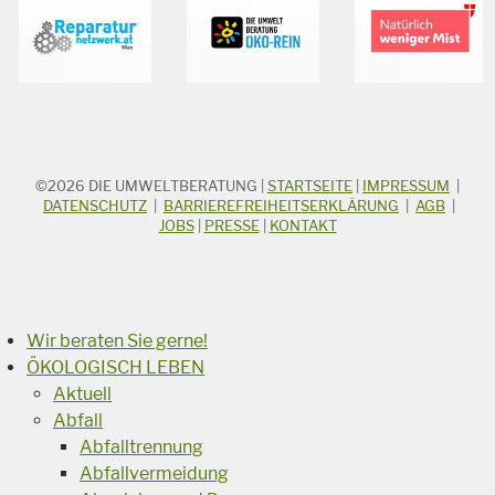
©2026
DIE UMWELTBERATUNG
|
STARTSEITE
|
IMPRESSUM
|
STICHWORTSUCHE
Suchbegriff
DATENSCHUTZ
|
BARRIEREFREIHEITSERKLÄRUNG
|
AGB
|
JOBS
|
PRESSE
|
KONTAKT
Suchen
Wir beraten Sie gerne!
ÖKOLOGISCH LEBEN
Aktuell
Abfall
Abfalltrennung
Abfallvermeidung