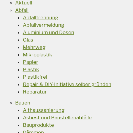
Aktuell
Abfall
Abfalltrennung
Abfallvermeidung
Aluminium und Dosen
Glas
Mehrweg
Mikroplastik
Papier
Plastik
Plastikfrei
Repair & DIY-Initiative selber gründen
Reparatur
Bauen
Althaussanierung
Asbest und Baustellenabfälle
Bauprodukte
Dämmen