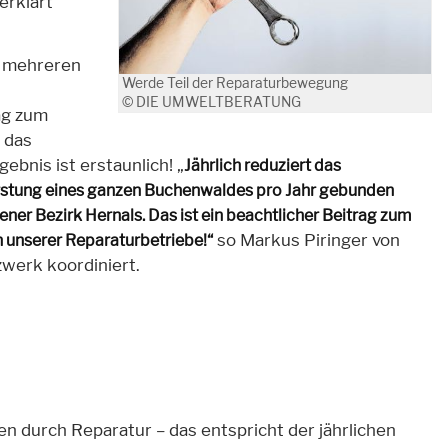
 erklärt
s mehreren
Werde Teil der Reparaturbewegung
© DIE UMWELTBERATUNG
ag zum
 das
ebnis ist erstaunlich! „
Jährlich reduziert das
orstung eines ganzen Buchenwaldes pro Jahr gebunden
ner Bezirk Hernals. Das ist ein beachtlicher Beitrag zum
so Markus Piringer von
n unserer Reparaturbetriebe!“
erk koordiniert.
 durch Reparatur – das entspricht der jährlichen