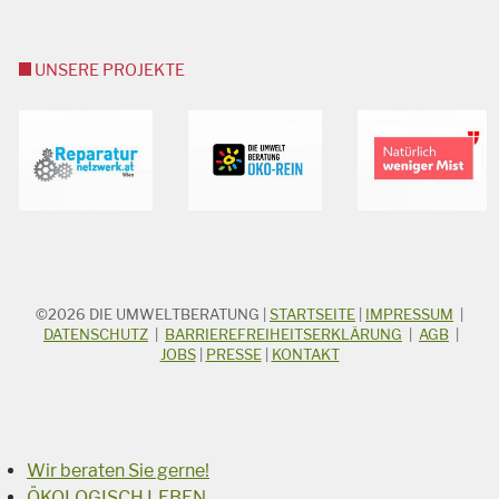
UNSERE PROJEKTE
©2026
DIE UMWELTBERATUNG
|
STARTSEITE
|
IMPRESSUM
|
STICHWORTSUCHE
Suchbegriff
DATENSCHUTZ
|
BARRIEREFREIHEITSERKLÄRUNG
|
AGB
|
JOBS
|
PRESSE
|
KONTAKT
Suchen
Wir beraten Sie gerne!
ÖKOLOGISCH LEBEN