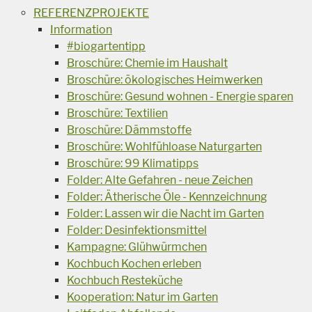
REFERENZPROJEKTE
Information
#biogartentipp
Broschüre: Chemie im Haushalt
Broschüre: ökologisches Heimwerken
Broschüre: Gesund wohnen - Energie sparen
Broschüre: Textilien
Broschüre: Dämmstoffe
Broschüre: Wohlfühloase Naturgarten
Broschüre: 99 Klimatipps
Folder: Alte Gefahren - neue Zeichen
Folder: Ätherische Öle - Kennzeichnung
Folder: Lassen wir die Nacht im Garten
Folder: Desinfektionsmittel
Kampagne: Glühwürmchen
Kochbuch Kochen erleben
Kochbuch Resteküche
Kooperation: Natur im Garten