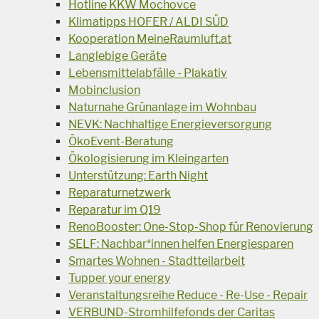
Hotline KKW Mochovce
Klimatipps HOFER / ALDI SÜD
Kooperation MeineRaumluft.at
Langlebige Geräte
Lebensmittelabfälle - Plakativ
Mobinclusion
Naturnahe Grünanlage im Wohnbau
NEVK: Nachhaltige Energieversorgung
ÖkoEvent-Beratung
Ökologisierung im Kleingarten
Unterstützung: Earth Night
Reparaturnetzwerk
Reparatur im Q19
RenoBooster: One-Stop-Shop für Renovierung
SELF: Nachbar*innen helfen Energiesparen
Smartes Wohnen - Stadtteilarbeit
Tupper your energy
Veranstaltungsreihe Reduce - Re-Use - Repair
VERBUND-Stromhilfefonds der Caritas