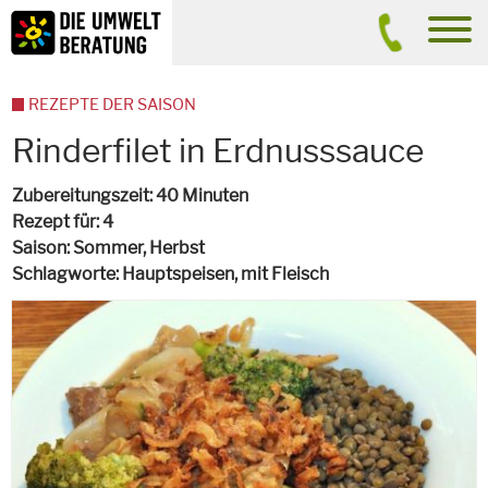
Inhalt
Suche
men
REZEPTE DER SAISON
Rinderfilet in Erdnusssauce
Zubereitungszeit
40 Minuten
Rezept für
4
Saison
Sommer, Herbst
Schlagworte
Hauptspeisen
, mit Fleisch