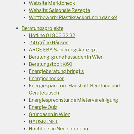
Website Marktcheck
Website: Saisonale Rezepte
Wettbewerb: Plastiksackerl, nein danke!
Beratungsprojekte
Hotline 01 803 32 32
150 grüne Häuser
ARGE EBA Sanierungskonzept
Beratung: grüne Fassaden in Wien
Beratungstool: K60
Energieberatung bringt's
Energiechecker
Energiesparen im Haushalt: Beratung und
Gerätetausch
Energiesprechstunde Mietervereinigung
Energie-Quiz
Grünoasen in Wien
HAUSKUNFT
Hochbeet in Neuleopoldau