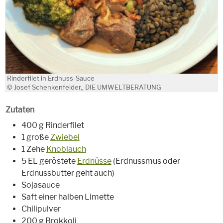
Rinderfilet in Erdnuss-Sauce
© Josef Schenkenfelder,, DIE UMWELTBERATUNG
Zutaten
400 g Rinderfilet
1 große
Zwiebel
1 Zehe
Knoblauch
5 EL geröstete
Erdnüsse
(Erdnussmus oder
Erdnussbutter geht auch)
Sojasauce
Saft einer halben Limette
Chilipulver
200 g Brokkoli