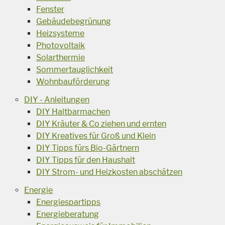
Fenster
Gebäudebegrünung
Heizsysteme
Photovoltaik
Solarthermie
Sommertauglichkeit
Wohnbauförderung
DIY - Anleitungen
DIY Haltbarmachen
DIY Kräuter & Co ziehen und ernten
DIY Kreatives für Groß und Klein
DIY Tipps fürs Bio-Gärtnern
DIY Tipps für den Haushalt
DIY Strom- und Heizkosten abschätzen
Energie
Energiespartipps
Energieberatung