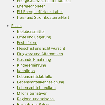
Energieausweis für Immobilien
Energieanbieter
EU-Energieeffizienz-Label
Heiz- und Stromkosten erklärt
Essen
Biolebensmittel
Ernte und Lagerung
Feste feiern
Fleisch ist uns nicht wurscht
Flugware und Alternativen
Gesunde Ernährung
Kinderernährung
Kochtipps
Lebensmittelabfälle
Lebensmittelkennzeichung
Lebensmittel-Lexikon
Milchalternativen
Regional und saisonal
Rezepte der Saison