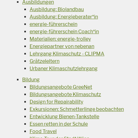
Ausbildungen
Ausbildung: Biolandbau
Ausbildung: Energieberater*in
energie-führerschein
energie-führerschein Coach*in
Materialien: energie-trolley
Energiepartner von nebenan
Lehrgang Klimaschutz - CLIPMA
Grätzeleltern
Urbaner Klimaschutzlehrgang
Bildung
Bildungsangebote GreeNet
Bildungsangebote Klimaschutz
Design for Repairability
Exkursionen: Schmetterlinge beobachten
Entwicklung Bienen-Tankstelle
Essen retten in der Schule
Food Travel