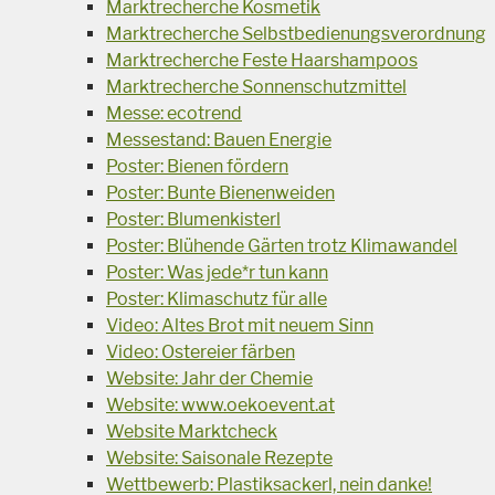
Marktrecherche Kosmetik
Marktrecherche Selbstbedienungsverordnung
Marktrecherche Feste Haarshampoos
Marktrecherche Sonnenschutzmittel
Messe: ecotrend
Messestand: Bauen Energie
Poster: Bienen fördern
Poster: Bunte Bienenweiden
Poster: Blumenkisterl
Poster: Blühende Gärten trotz Klimawandel
Poster: Was jede*r tun kann
Poster: Klimaschutz für alle
Video: Altes Brot mit neuem Sinn
Video: Ostereier färben
Website: Jahr der Chemie
Website: www.oekoevent.at
Website Marktcheck
Website: Saisonale Rezepte
Wettbewerb: Plastiksackerl, nein danke!