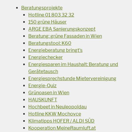
Beratungsprojekte
Hotline 01 803 32 32
150 grüne Häuser
ARGE EBA Sanierungskonzept
Beratung: grüne Fassaden in Wien
Beratungstool: K60
Energieberatung bringt's
Energiechecker
Energiesparen im Haushalt: Beratung und
Gerätetausch
Energiesprechstunde Mietervereinigung
Energie-Quiz
Grünoasen in Wien
HAUSKUNFT
Hochbeet in Neuleopoldau
Hotline KKW Mochovce
Klimatipps HOFER / ALDI SÜD
Kooperation MeineRaumluft.at