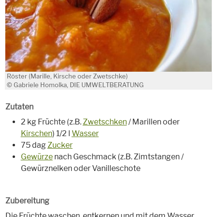
Röster (Marille, Kirsche oder Zwetschke)
© Gabriele Homolka, DIE UMWELTBERATUNG
Zutaten
2 kg Früchte (z.B.
Zwetschken
/ Marillen oder
Kirschen
) 1/2 l
Wasser
75 dag
Zucker
Gewürze
nach Geschmack (z.B. Zimtstangen /
Gewürznelken oder Vanilleschote
Zubereitung
Die Früchte waschen, entkernen und mit dem Wasser