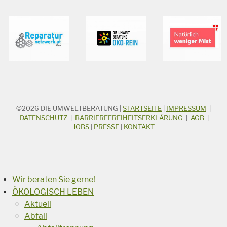
©2026
DIE UMWELTBERATUNG
|
STARTSEITE
|
IMPRESSUM
|
STICHWORTSUCHE
Suchbegriff
DATENSCHUTZ
|
BARRIEREFREIHEITSERKLÄRUNG
|
AGB
|
JOBS
|
PRESSE
|
KONTAKT
Suchen
Wir beraten Sie gerne!
ÖKOLOGISCH LEBEN
Aktuell
Abfall