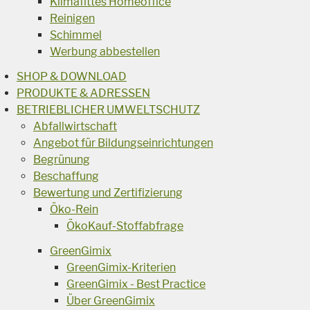
Klimafittes Homeoffice
Reinigen
Schimmel
Werbung abbestellen
SHOP & DOWNLOAD
PRODUKTE & ADRESSEN
BETRIEBLICHER UMWELTSCHUTZ
Abfallwirtschaft
Angebot für Bildungseinrichtungen
Begrünung
Beschaffung
Bewertung und Zertifizierung
Öko-Rein
ÖkoKauf-Stoffabfrage
GreenGimix
GreenGimix-Kriterien
GreenGimix - Best Practice
Über GreenGimix