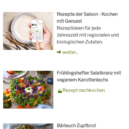
Rezepte der Saison - Kochen
mit Genuss!
Rezeptideen für jede
Jahreszeit mit regionalen und
biologischen Zutaten.
weiter...
Frühlingshafter Salatkranz mit
veganem Karottenlachs
Zubereitungszeit
90 Minuten
Rezept
4 Personen
Saison
Frühling
Rezept nachkochen
für
Schlagworte
Beilagen, Hauptspeisen, Jause,
Kinder, Salat, Vorspeisen,
vegetarisch
Bärlauch Zupfbrot