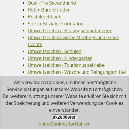
Quali-Pro Secondhand
Robin Büroleitfaden
Restekochbuch
SoPro: Soziale Produktion
Umweltzeichen - Bildungseinrichtungen
Umweltzeichen: Green Meetings und Green
Events
Umweltzeichen - Schulen
Umweltzeichen - Kindergärten
Umweltzeichen - Tourismusbetriebe
Umweltzeichen - Wasch- und Reingungsmittel
Veranstaltungsreihe Ressourcen-Effizienz
Wir verwenden Cookies, um Ihnen bestmögliche
Wiederverwendung von Elektroaltgeräten
Serviceleistungen auf unserer Website zu ermöglichen.
Wasser - das Businessgetränk
Bei weiterer Nutzung unserer Website erklären Sie sich mit
Wohnprojekt Parcours
der Speicherung und weiteren Verwendung der Cookies
Jetzt faire und ökologische Mode kaufen!
einverstanden.
Ökologisch Reinigen
akzeptieren
Reparieren leicht gemacht!
ohne Cookies fortfahren