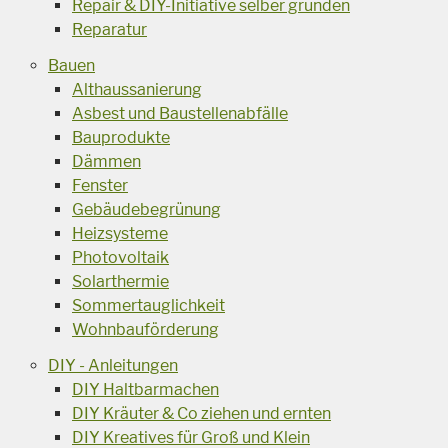
Repair & DIY-Initiative selber gründen
Reparatur
Bauen
Althaussanierung
Asbest und Baustellenabfälle
Bauprodukte
Dämmen
Fenster
Gebäudebegrünung
Heizsysteme
Photovoltaik
Solarthermie
Sommertauglichkeit
Wohnbauförderung
DIY - Anleitungen
DIY Haltbarmachen
DIY Kräuter & Co ziehen und ernten
DIY Kreatives für Groß und Klein