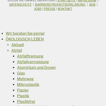
©2026
DIE UMWELTBERATUNG
|
STARTSEITE
|
IMPRESSUM
|
STICHWORTSUCHE
Suchbegriff
DATENSCHUTZ
|
BARRIEREFREIHEITSERKLÄRUNG
|
AGB
|
JOBS
|
PRESSE
|
KONTAKT
Suchen
Wir beraten Sie gerne!
ÖKOLOGISCH LEBEN
Aktuell
Abfall
Abfalltrennung
Abfallvermeidung
Aluminium und Dosen
Glas
Mehrweg
Mikroplastik
Papier
Plastik
Plastikfrei