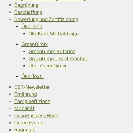
Begrünung
Beschaffung
Bewertung und Zertifizierung
Öko-Rein
ÖkoKauf-Stoffabfrage
GreenGimix
GreenGimix-Kriterien
GreenGimix - Best Practice
Über GreenGimix
Öko-Textil
CSR-Newsletter
Ernährung
Energieeffizienz
Mobilität
OekoBusiness Wien
Green Events
Raumluft