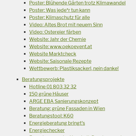
Poster: Blühende Gärten trotz Klimawandel
Poster: Was jede*r tun kann
Poster: Klimaschutz für alle
Video: Altes Brot mit neuem Sinn
Video: Ostereier färben
Website: Jahr der Chemie
Website: www.oekoevent.at
Website Marktcheck
Website: Saisonale Rezepte
Wettbewerb: Plastiksackerl, nein danke!
Beratungsprojekte
Hotline 01 803 32 32
150 grüne Häuser
ARGE EBA Sanierungskonzept
Beratung: grüne Fassaden in Wien
Beratungstool: K60
Energieberatung bringt's
Energiechecker