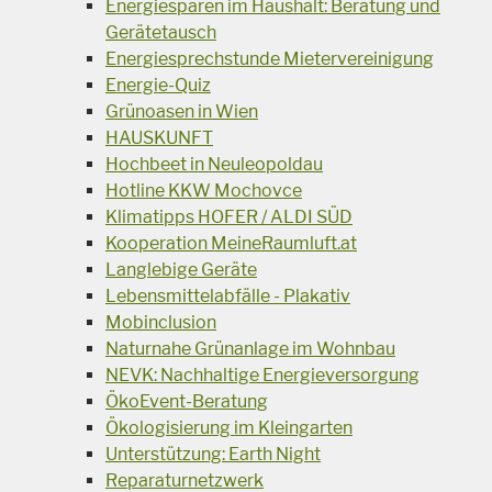
Energiesparen im Haushalt: Beratung und
Gerätetausch
Energiesprechstunde Mietervereinigung
Energie-Quiz
Grünoasen in Wien
HAUSKUNFT
Hochbeet in Neuleopoldau
Hotline KKW Mochovce
Klimatipps HOFER / ALDI SÜD
Kooperation MeineRaumluft.at
Langlebige Geräte
Lebensmittelabfälle - Plakativ
Mobinclusion
Naturnahe Grünanlage im Wohnbau
NEVK: Nachhaltige Energieversorgung
ÖkoEvent-Beratung
Ökologisierung im Kleingarten
Unterstützung: Earth Night
Reparaturnetzwerk