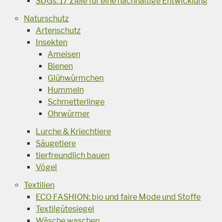
SDGs: 17 Ziele für eine nachhaltige Entwicklung
Naturschutz
Artenschutz
Insekten
Ameisen
Bienen
Glühwürmchen
Hummeln
Schmetterlinge
Ohrwürmer
Lurche & Kriechtiere
Säugetiere
tierfreundlich bauen
Vögel
Textilien
ECO FASHION: bio und faire Mode und Stoffe
Textilgütesiegel
Wäsche waschen