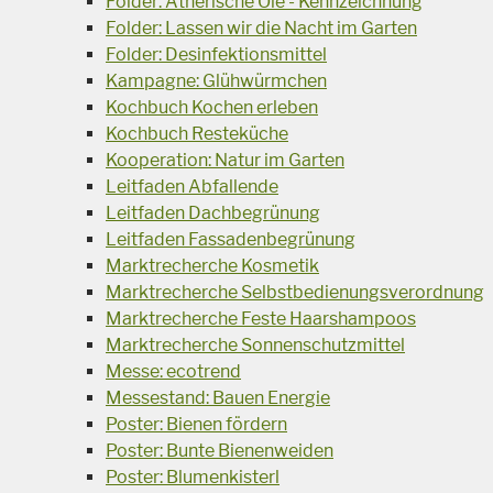
Folder: Ätherische Öle - Kennzeichnung
Folder: Lassen wir die Nacht im Garten
Folder: Desinfektionsmittel
Kampagne: Glühwürmchen
Kochbuch Kochen erleben
Kochbuch Resteküche
Kooperation: Natur im Garten
Leitfaden Abfallende
Leitfaden Dachbegrünung
Leitfaden Fassadenbegrünung
Marktrecherche Kosmetik
Marktrecherche Selbstbedienungsverordnung
Marktrecherche Feste Haarshampoos
Marktrecherche Sonnenschutzmittel
Messe: ecotrend
Messestand: Bauen Energie
Poster: Bienen fördern
Poster: Bunte Bienenweiden
Poster: Blumenkisterl