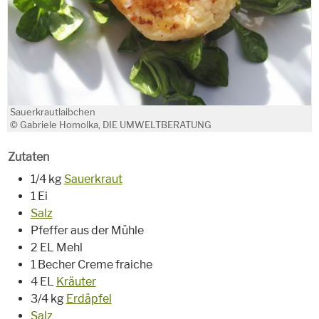
Sauerkrautlaibchen
© Gabriele Homolka, DIE UMWELTBERATUNG
Zutaten
1/4 kg
Sauerkraut
1 Ei
Salz
Pfeffer aus der Mühle
2 EL Mehl
1 Becher Creme fraiche
4 EL
Kräuter
3/4 kg
Erdäpfel
Salz