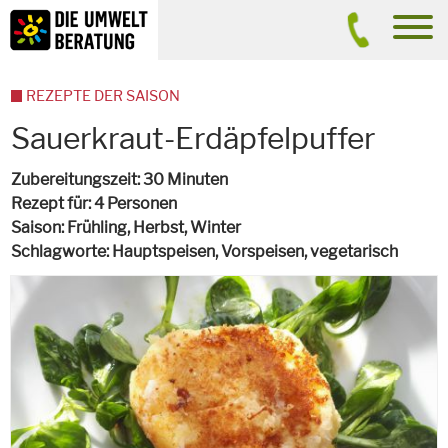
Inhalt
Suche
men
REZEPTE DER SAISON
Sauerkraut-Erdäpfelpuffer
Zubereitungszeit
30 Minuten
Rezept für
4 Personen
Saison
Frühling, Herbst, Winter
Schlagworte
Hauptspeisen, Vorspeisen,
vegetarisch