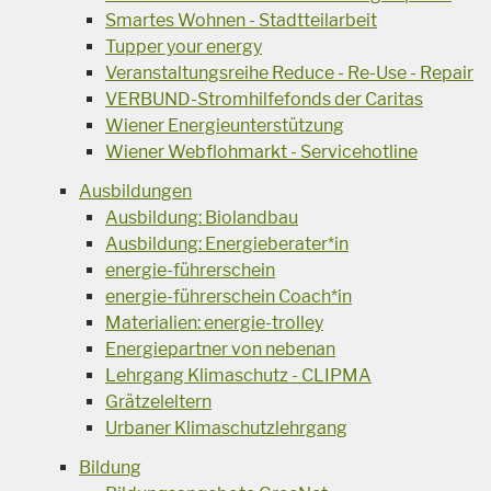
Smartes Wohnen - Stadtteilarbeit
Tupper your energy
Veranstaltungsreihe Reduce - Re-Use - Repair
VERBUND-Stromhilfefonds der Caritas
Wiener Energieunterstützung
Wiener Webflohmarkt - Servicehotline
Ausbildungen
Ausbildung: Biolandbau
Ausbildung: Energieberater*in
energie-führerschein
energie-führerschein Coach*in
Materialien: energie-trolley
Energiepartner von nebenan
Lehrgang Klimaschutz - CLIPMA
Grätzeleltern
Urbaner Klimaschutzlehrgang
Bildung