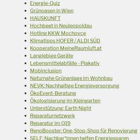
Energie-Quiz
Grünoasen in Wien
HAUSKUNFT
Hochbeet in Neuleopoldau
Hotline KKW Mochovce
Klimatipps HOFER / ALDI SÜD
Kooperation MeineRaumluft.at
Langlebige Geräte
Lebensmittelabfälle - Plakativ
Mobinclusion
Naturnahe Grünanlage im Wohnbau
NEVK: Nachhaltige Energieversorgung
ÖkoEvent-Beratung
Ökologisierung im Kleingarten
Unterstützung: Earth Night
Reparaturnetzwerk
Reparatur im Q19
RenoBooster: One-Stop-Shop für Renovierung
SELF: Nachbar*innen helfen Energiesparen