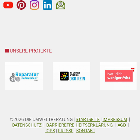
UNSERE PROJEKTE
©2026
DIE UMWELTBERATUNG
|
STARTSEITE
|
IMPRESSUM
|
STICHWORTSUCHE
Suchbegriff
DATENSCHUTZ
|
BARRIEREFREIHEITSERKLÄRUNG
|
AGB
|
JOBS
|
PRESSE
|
KONTAKT