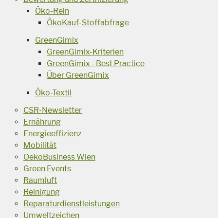
Öko-Rein
ÖkoKauf-Stoffabfrage
GreenGimix
GreenGimix-Kriterien
GreenGimix - Best Practice
Über GreenGimix
Öko-Textil
CSR-Newsletter
Ernährung
Energieeffizienz
Mobilität
OekoBusiness Wien
Green Events
Raumluft
Reinigung
Reparaturdienstleistungen
Umweltzeichen