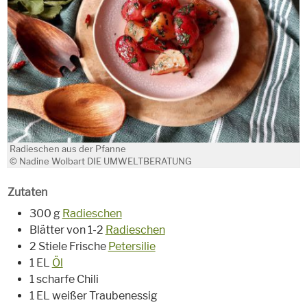
Radieschen aus der Pfanne
© Nadine Wolbart DIE UMWELTBERATUNG
Zutaten
300 g
Radieschen
Blätter von 1-2
Radieschen
2 Stiele Frische
Petersilie
1 EL
Öl
1 scharfe Chili
1 EL weißer Traubenessig