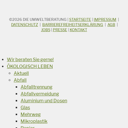
©2026
DIE UMWELTBERATUNG
|
STARTSEITE
|
IMPRESSUM
|
STICHWORTSUCHE
Suchbegriff
DATENSCHUTZ
|
BARRIEREFREIHEITSERKLÄRUNG
|
AGB
|
JOBS
|
PRESSE
|
KONTAKT
Suchen
Wir beraten Sie gerne!
ÖKOLOGISCH LEBEN
Aktuell
Abfall
Abfalltrennung
Abfallvermeidung
Aluminium und Dosen
Glas
Mehrweg
Mikroplastik