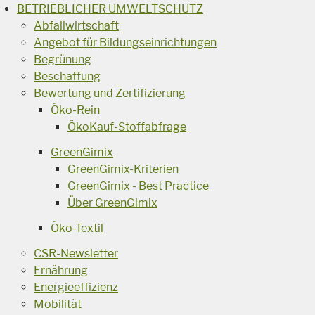
BETRIEBLICHER UMWELTSCHUTZ
Abfallwirtschaft
Angebot für Bildungseinrichtungen
Begrünung
Beschaffung
Bewertung und Zertifizierung
Öko-Rein
ÖkoKauf-Stoffabfrage
GreenGimix
GreenGimix-Kriterien
GreenGimix - Best Practice
Über GreenGimix
Öko-Textil
CSR-Newsletter
Ernährung
Energieeffizienz
Mobilität