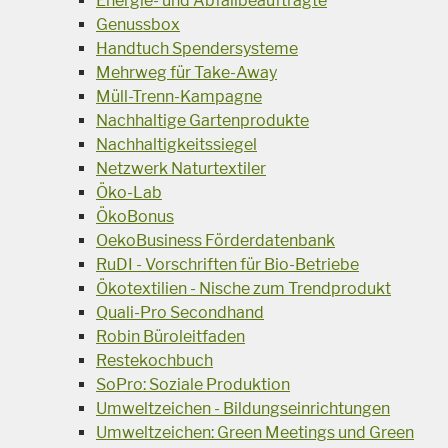
Energie- und Abfallbeauftragte
Genussbox
Handtuch Spendersysteme
Mehrweg für Take-Away
Müll-Trenn-Kampagne
Nachhaltige Gartenprodukte
Nachhaltigkeitssiegel
Netzwerk Naturtextiler
Öko-Lab
ÖkoBonus
OekoBusiness Förderdatenbank
RuDI - Vorschriften für Bio-Betriebe
Ökotextilien - Nische zum Trendprodukt
Quali-Pro Secondhand
Robin Büroleitfaden
Restekochbuch
SoPro: Soziale Produktion
Umweltzeichen - Bildungseinrichtungen
Umweltzeichen: Green Meetings und Green