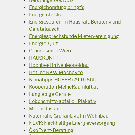
Beratungstool: K60
Energieberatung bringt's
Energiechecker
Energiesparen im Haushalt: Beratung und
Gerätetausch
Energiesprechstunde Mietervereinigung
Energie-Quiz
Grünoasen in Wien
HAUSKUNFT
Hochbeet in Neuleopoldau
Hotline KKW Mochovce
Klimatipps HOFER / ALDI SÜD
Kooperation MeineRaumluft.at
Langlebige Geräte
Lebensmittelabfälle - Plakativ
Mobinclusion
Naturnahe Grünanlage im Wohnbau
NEVK: Nachhaltige Energieversorgung
ÖkoEvent-Beratung