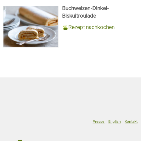
Buchweizen-Dinkel-
Biskuitroulade
Zubereitungszeit
15 Minuten + 10 Minuten
Rezept
10 Personen
Saison
Sommer
Rezept nachkochen
Backzeit
für
Schlagworte
Süßspeise,
vegetarisch
Presse
English
Kontakt