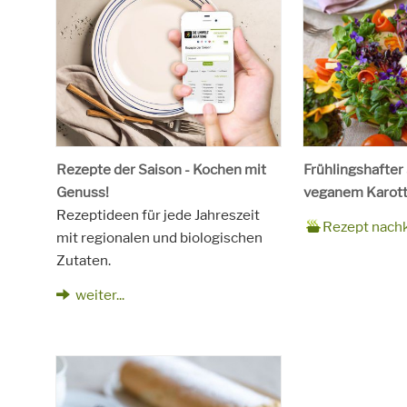
Rezepte der Saison - Kochen mit
Frühlingshafter
Genuss!
veganem Karott
Rezeptideen für jede Jahreszeit
Zubereitungsze
90 Minuten
Rezept
4 Personen
Saison
Frühling
Rezept nach
mit regionalen und biologischen
für
Schlagworte
Beilagen, Haupt
Zutaten.
Kinder, Salat, V
vegetarisch
weiter...