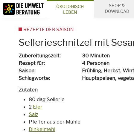
Inhalt
SHOP &
ÖKOLOGISCH
Suche
DOWNLOAD
LEBEN
REZEPTE DER SAISON
Sellerieschnitzel mit Ses
Zubereitungszeit
30 Minuten
Rezept für
4 Personen
Saison
Frühling, Herbst, Win
Schlagworte
Hauptspeisen,
vegeta
Zutaten
80 dag Sellerie
2
Eier
Salz
Pfeffer aus der Mühle
Dinkelmehl