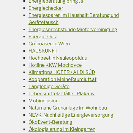
Energieberatung bringt's
Energiechecker
Energiesparen im Haushalt: Beratung und
Gerätetausch
Energiesprechstunde Mietervereinigung
Energie-Quiz
Grünoasen in Wien
HAUSKUNFT
Hochbeet in Neuleopoldau
Hotline KKW Mochovce
Klimatipps HOFER / ALDI SÜD
Kooperation MeineRaumluft.at
Langlebige Geräte
Lebensmittelabfälle - Plakativ
Mobinclusion
Naturnahe Grünanlage im Wohnbau
NEVK: Nachhaltige Energieversorgung
ÖkoEvent-Beratung
Ökologisierung im Kleingarten