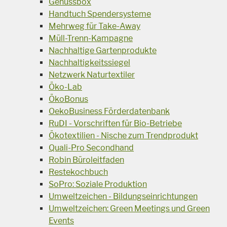
Genussbox
Handtuch Spendersysteme
Mehrweg für Take-Away
Müll-Trenn-Kampagne
Nachhaltige Gartenprodukte
Nachhaltigkeitssiegel
Netzwerk Naturtextiler
Öko-Lab
ÖkoBonus
OekoBusiness Förderdatenbank
RuDI - Vorschriften für Bio-Betriebe
Ökotextilien - Nische zum Trendprodukt
Quali-Pro Secondhand
Robin Büroleitfaden
Restekochbuch
SoPro: Soziale Produktion
Umweltzeichen - Bildungseinrichtungen
Umweltzeichen: Green Meetings und Green
Events