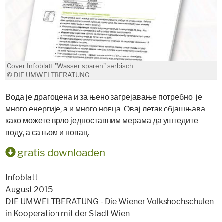
Cover Infoblatt "Wasser sparen" serbisch
© DIE UMWELTBERATUNG
Вода је драгоцена и за њено загрејавање потребно је
много енергије, а и много новца. Овај летак објашњава
како можете врло једноставним мерама да уштедите
воду, а са њом и новац.
gratis downloaden
Infoblatt
August 2015
DIE UMWELTBERATUNG - Die Wiener Volkshochschulen
in Kooperation mit der Stadt Wien