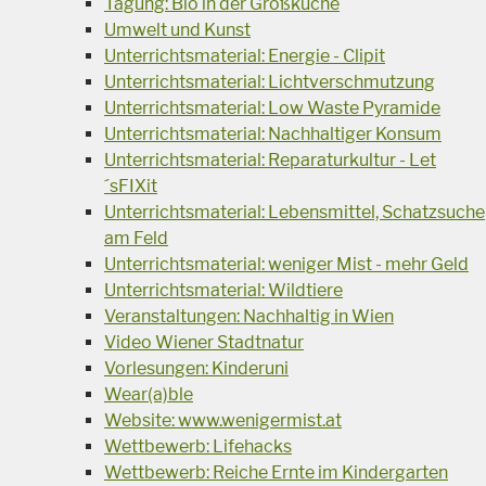
Tagung: Bio in der Großküche
Umwelt und Kunst
Unterrichtsmaterial: Energie - Clipit
Unterrichtsmaterial: Lichtverschmutzung
Unterrichtsmaterial: Low Waste Pyramide
Unterrichtsmaterial: Nachhaltiger Konsum
Unterrichtsmaterial: Reparaturkultur - Let
´sFIXit
Unterrichtsmaterial: Lebensmittel, Schatzsuche
am Feld
Unterrichtsmaterial: weniger Mist - mehr Geld
Unterrichtsmaterial: Wildtiere
Veranstaltungen: Nachhaltig in Wien
Video Wiener Stadtnatur
Vorlesungen: Kinderuni
Wear(a)ble
Website: www.wenigermist.at
Wettbewerb: Lifehacks
Wettbewerb: Reiche Ernte im Kindergarten