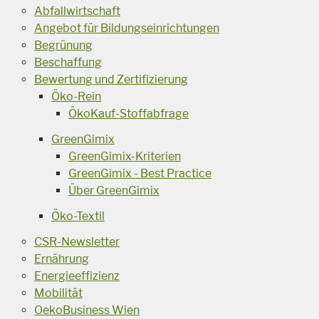
Abfallwirtschaft
Angebot für Bildungseinrichtungen
Begrünung
Beschaffung
Bewertung und Zertifizierung
Öko-Rein
ÖkoKauf-Stoffabfrage
GreenGimix
GreenGimix-Kriterien
GreenGimix - Best Practice
Über GreenGimix
Öko-Textil
CSR-Newsletter
Ernährung
Energieeffizienz
Mobilität
OekoBusiness Wien