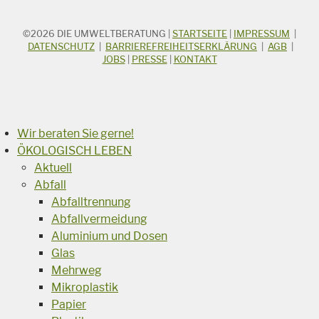
©2026
DIE UMWELTBERATUNG
|
STARTSEITE
|
IMPRESSUM
|
STICHWORTSUCHE
Suchbegriff
DATENSCHUTZ
|
BARRIEREFREIHEITSERKLÄRUNG
|
AGB
|
JOBS
|
PRESSE
|
KONTAKT
Suchen
Wir beraten Sie gerne!
ÖKOLOGISCH LEBEN
Aktuell
Abfall
Abfalltrennung
Abfallvermeidung
Aluminium und Dosen
Glas
Mehrweg
Mikroplastik
Papier