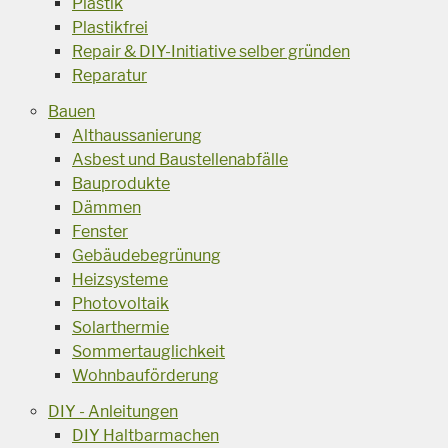
Plastik
Plastikfrei
Repair & DIY-Initiative selber gründen
Reparatur
Bauen
Althaussanierung
Asbest und Baustellenabfälle
Bauprodukte
Dämmen
Fenster
Gebäudebegrünung
Heizsysteme
Photovoltaik
Solarthermie
Sommertauglichkeit
Wohnbauförderung
DIY - Anleitungen
DIY Haltbarmachen