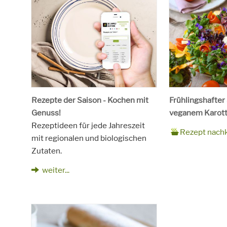
Rezepte der Saison - Kochen mit
Frühlingshafter
Genuss!
veganem Karott
Rezeptideen für jede Jahreszeit
Zubereitungsze
90 Minuten
Rezept
4 Personen
Saison
Frühling
Rezept nach
mit regionalen und biologischen
für
Schlagworte
Beilagen, Haupt
Zutaten.
Kinder, Salat, V
vegetarisch
weiter...