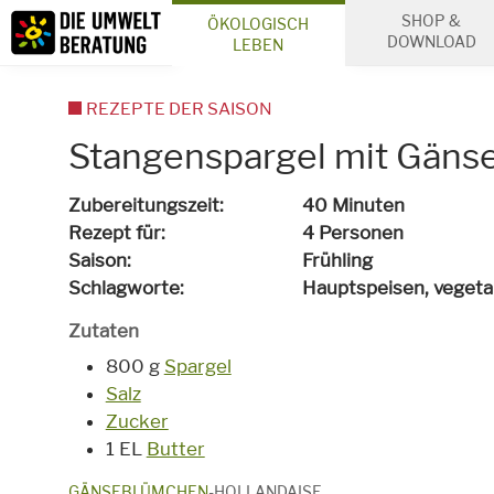
Inhalt
SHOP &
ÖKOLOGISCH
Suche
DOWNLOAD
LEBEN
REZEPTE DER SAISON
Stangenspargel mit Gäns
Zubereitungszeit
40 Minuten
Rezept für
4 Personen
Saison
Frühling
Schlagworte
Hauptspeisen,
vegeta
Zutaten
800 g
Spargel
Salz
Zucker
1 EL
Butter
GÄNSEBLÜMCHEN
-HOLLANDAISE