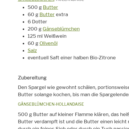
500 g
Butter
60 g
Butter
extra
6 Dotter
200 g
Gänseblümchen
125 ml Weißwein
60 g
Olivenöl
Salz
eventuell Saft einer halben Bio-Zitrone
Zubereitung
Den Spargel wie gewohnt schälen, portionsweis
Butter solange kochen, bis man die Spargelende
GÄNSEBLÜMCHEN-HOLLANDAISE
500 g Butter auf kleiner Flamme klären, das heiß
Butter verdampft ist und die Butter einen leic
durch ein feines Sieb oder durch ein Tuch passie