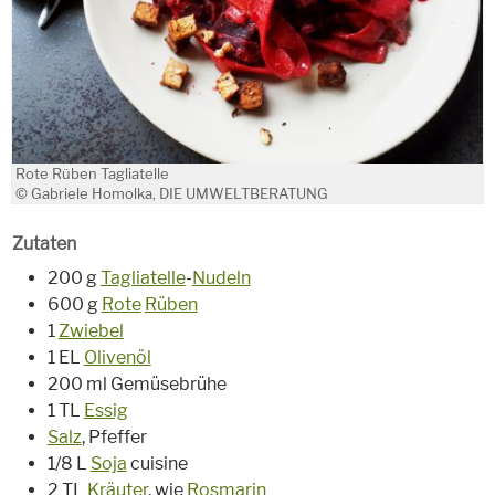
Rote Rüben Tagliatelle
© Gabriele Homolka, DIE UMWELTBERATUNG
Zutaten
200 g
Tagliatelle
-
Nudeln
600 g
Rote
Rüben
1
Zwiebel
1 EL
Olivenöl
200 ml Gemüsebrühe
1 TL
Essig
Salz
, Pfeffer
1/8 L
Soja
cuisine
2 TL
Kräuter
, wie
Rosmarin