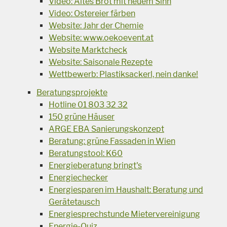
Video: Altes Brot mit neuem Sinn
Video: Ostereier färben
Website: Jahr der Chemie
Website: www.oekoevent.at
Website Marktcheck
Website: Saisonale Rezepte
Wettbewerb: Plastiksackerl, nein danke!
Beratungsprojekte
Hotline 01 803 32 32
150 grüne Häuser
ARGE EBA Sanierungskonzept
Beratung: grüne Fassaden in Wien
Beratungstool: K60
Energieberatung bringt's
Energiechecker
Energiesparen im Haushalt: Beratung und
Gerätetausch
Energiesprechstunde Mietervereinigung
Energie-Quiz