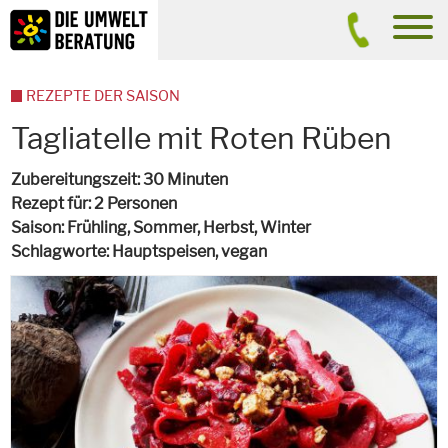
Inhalt
Suche
men
REZEPTE DER SAISON
Tagliatelle mit Roten Rüben
Zubereitungszeit
30 Minuten
Rezept für
2 Personen
Saison
Frühling, Sommer, Herbst, Winter
Schlagworte
Hauptspeisen,
vegan