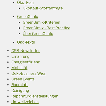
Öko-Rein
ÖkoKauf-Stoffabfrage
GreenGimix
GreenGimix-Kriterien
GreenGimix - Best Practice
Über GreenGimix
Öko-Textil
CSR-Newsletter
Ernährung
Energieeffizienz
Mobilität
OekoBusiness Wien
Green Events
Raumluft
Reinigung
Reparaturdienstleistungen
Umweltzeichen