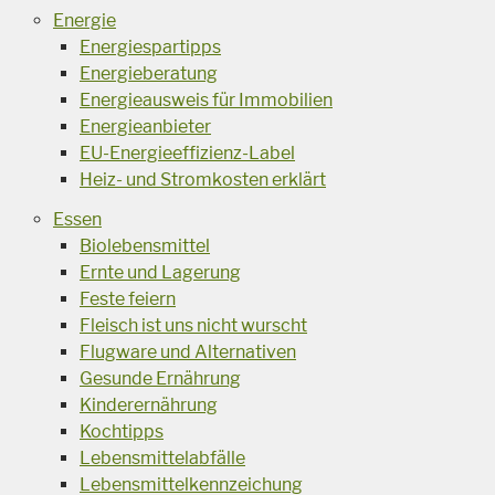
Energie
Energiespartipps
Energieberatung
Energieausweis für Immobilien
Energieanbieter
EU-Energieeffizienz-Label
Heiz- und Stromkosten erklärt
Essen
Biolebensmittel
Ernte und Lagerung
Feste feiern
Fleisch ist uns nicht wurscht
Flugware und Alternativen
Gesunde Ernährung
Kinderernährung
Kochtipps
Lebensmittelabfälle
Lebensmittelkennzeichung